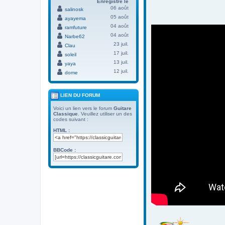
Enregistré le
06 août
salinosk
05 août
ayayema
04 août
ramfuture
04 août
Narbe62
23 juil.
Clau
17 juil.
soleil
13 juil.
yaya
12 juil.
dome
LIEN DU FORUM
Voici un lien vers le forum
Guitare
Classique
. Veuillez utiliser un des
codes suivant :
HTML :
BBCode :