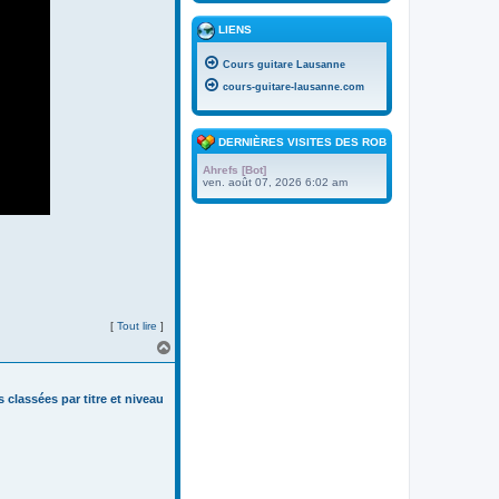
LIENS
Cours guitare Lausanne
cours-guitare-lausanne.com
DERNIÈRES VISITES DES ROBOTS
Ahrefs [Bot]
ven. août 07, 2026 6:02 am
[
Tout lire
]
H
a
u
t
s classées par titre et niveau