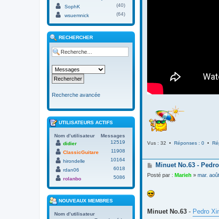
(40)
SophK
(64)
wsuemnick
RECHERCHER
Recherche avancée
UTILISATEURS ACTIFS
Nom d’utilisateur
Messages
12519
Vus : 32 •
Réponses : 0
•
Ré
didier
11908
ClassicGuitare
10164
hirondelle
M
Minuet No.63 - Pedro
6018
rdan06
e
Posté par :
Marieh
»
mar. aoû
5086
s
rolanbo
s
a
g
NOUVEAUX MEMBRES
e
Minuet No.63
-
Pedro Xi
Nom d’utilisateur