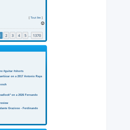
[
Tout lire
]
H
a
u
1
2
3
4
5
1370
t
…
e #guitar #shorts
anlúcar on a 2017 Antonio Raya
Bosch
eadlock" on a 2026 Fernando
review
ndante Grazioso - Ferdinando