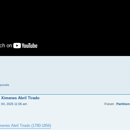
pondre
 Ximenes Abril Tirado
t 04, 2026 11:06 am
Forum :
Partition
menes Abril Tirado (1780-1856)