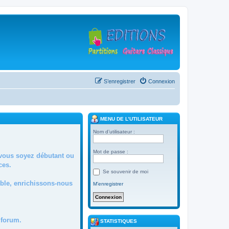
S’enregistrer
Connexion
MENU DE L’UTILISATEUR
Nom d’utilisateur :
Mot de passe :
 vous soyez débutant ou
ces.
Se souvenir de moi
mble, enrichissons-nous
M’enregistrer
forum.
STATISTIQUES