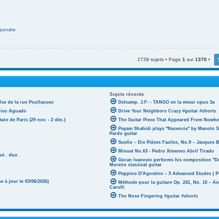
pondre
2739 sujets • Page
1
sur
1370
•
Sujets récents
lse de la rue Poullaouec
Delcamp. J.F: - TANGO en la mieur opus 3a
oniso Aguado
Drive Your Neighbors Crazy #guitar #shorts
tare de Paris (29 nov. - 2 déc.)
The Guitar Piece That Appeared From Nowher
Payam Shahidi plays "Nacencia" by Manolo S
Pardo guitar
Sueño – Dix Pièces Faciles, No.9 – Jacques 
Minuet No.63 - Pedro Ximenes Abril Tirado
ut . duo .
Goran Ivanovic performs his composition "D
Moreno classical guitar
Peppino D'Agostino – 5 Advanced Etudes | P
 à jour le 03/06/2026)
Méthode pour la guitare Op. 241, No. 10 – A
Carulli
The Nose Fingering #guitar #shorts