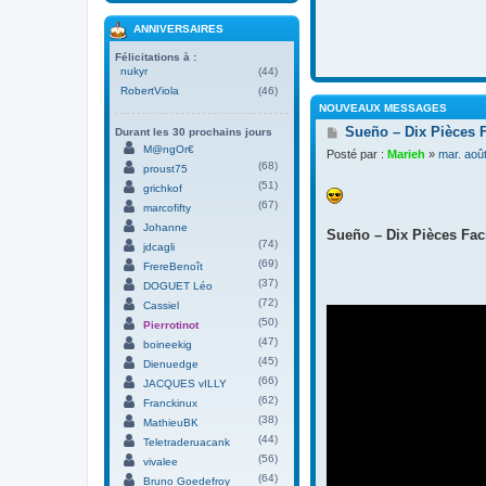
ANNIVERSAIRES
Félicitations à :
nukyr
(44)
RobertViola
(46)
NOUVEAUX MESSAGES
M
Sueño – Dix Pièces 
Durant les 30 prochains jours
e
M@ngOr€
Posté par :
Marieh
»
mar. aoû
s
(68)
proust75
s
(51)
grichkof
a
(67)
g
marcofifty
e
Johanne
Sueño – Dix Pièces Faci
(74)
jdcagli
(69)
FrereBenoît
(37)
DOGUET Léo
(72)
Cassiel
(50)
Pierrotinot
(47)
boineekig
(45)
Dienuedge
(66)
JACQUES vILLY
(62)
Franckinux
(38)
MathieuBK
(44)
Teletraderuacank
(56)
vivalee
(64)
Bruno Goedefroy