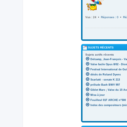
Vus : 24 •
Réponses : 0
•
Ré
SUJETS RÉCENTS
Sujets actifs récents
Delcamp, Jean-François - Va
Valse facile Opus 8/02 - Di
Festival International de Gui
décès de Roland Dyens
Scarlatti - sonate K 213
prélude Bach BWV 997
Giblet Marc ; Valse du 15 Ao
Misa à jour
Fouilleul 01F ARCHE n°500
Index des compositeurs (mise