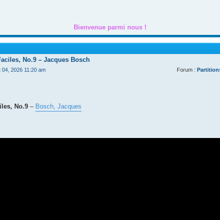
Bienvenue parmi nous !
Faciles, No.9 – Jacques Bosch
t 04, 2026 11:20 am
Forum :
Partition
les, No.9
–
Bosch, Jacques