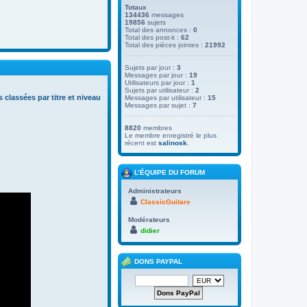
Totaux
134436
messages
19856
sujets
Total des annonces :
0
Total des post-it :
62
Total des pièces jointes :
21992
Sujets par jour :
3
Messages par jour :
19
Utilisateurs par jour :
1
Sujets par utilisateur :
2
s classées par titre et niveau
Messages par utilisateur :
15
Messages par sujet :
7
8820
membres
Le membre enregistré le plus
récent est
salinosk
.
L’ÉQUIPE DU FORUM
Administrateurs
ClassicGuitare
Modérateurs
didier
DONS PAYPAL