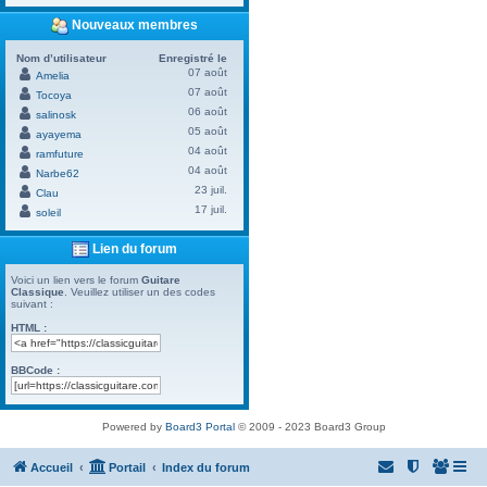
Nouveaux membres
Nom d’utilisateur
Enregistré le
07 août
Amelia
07 août
Tocoya
06 août
salinosk
05 août
ayayema
04 août
ramfuture
04 août
Narbe62
23 juil.
Clau
17 juil.
soleil
Lien du forum
Voici un lien vers le forum
Guitare
Classique
. Veuillez utiliser un des codes
suivant :
HTML :
BBCode :
Powered by
Board3 Portal
© 2009 - 2023 Board3 Group
Accueil
Portail
Index du forum