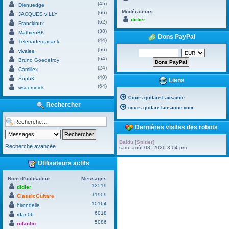
(45)
Dienuedge
Modérateurs
(66)
JACQUES vILLY
didier
(62)
Franckinux
(38)
MathieuBK
Dons PayPal
(44)
Teletraderuacank
(56)
vivalee
(64)
Bruno Goedefroy
(24)
Camillex
(40)
SophK
Liens
(64)
wsuemnick
Cours guitare Lausanne
Rechercher
cours-guitare-lausanne.com
Dernières visites des robots
Baidu [Spider]
Recherche avancée
sam. août 08, 2026 3:04 pm
Utilisateurs actifs
Nom d’utilisateur
Messages
12519
didier
11909
ClassicGuitare
10164
hirondelle
6018
rdan06
5086
rolanbo