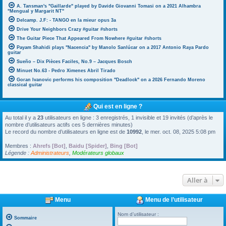
A. Tansman's "Gaillarde" played by Davide Giovanni Tomasi on a 2021 Alhambra
"Mengual y Margarit NT"
Delcamp. J.F: - TANGO en la mieur opus 3a
Drive Your Neighbors Crazy #guitar #shorts
The Guitar Piece That Appeared From Nowhere #guitar #shorts
Payam Shahidi plays "Nacencia" by Manolo Sanlúcar on a 2017 Antonio Raya Pardo
guitar
Sueño – Dix Pièces Faciles, No.9 – Jacques Bosch
Minuet No.63 - Pedro Ximenes Abril Tirado
Goran Ivanovic performs his composition "Deadlock" on a 2026 Fernando Moreno
classical guitar
Qui est en ligne ?
Au total il y a
23
utilisateurs en ligne : 3 enregistrés, 1 invisible et 19 invités (d’après le
nombre d’utilisateurs actifs ces 5 dernières minutes)
Le record du nombre d’utilisateurs en ligne est de
10992
, le mer. oct. 08, 2025 5:08 pm
Membres :
Ahrefs [Bot]
,
Baidu [Spider]
,
Bing [Bot]
Légende :
Administrateurs
,
Modérateurs globaux
Aller à
Menu
Menu de l’utilisateur
Nom d’utilisateur :
Sommaire