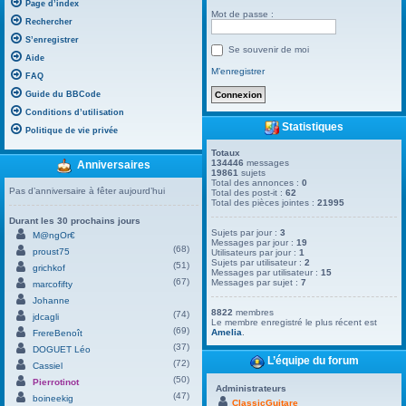
Page d’index
Mot de passe :
Rechercher
S’enregistrer
Se souvenir de moi
Aide
M’enregistrer
FAQ
Guide du BBCode
Conditions d’utilisation
Statistiques
Politique de vie privée
Totaux
134446
messages
Anniversaires
19861
sujets
Total des annonces :
0
Pas d’anniversaire à fêter aujourd’hui
Total des post-it :
62
Total des pièces jointes :
21995
Durant les 30 prochains jours
Sujets par jour :
3
M@ngOr€
Messages par jour :
19
(68)
proust75
Utilisateurs par jour :
1
Sujets par utilisateur :
2
(51)
grichkof
Messages par utilisateur :
15
(67)
Messages par sujet :
7
marcofifty
Johanne
8822
membres
(74)
jdcagli
Le membre enregistré le plus récent est
(69)
Amelia
.
FrereBenoît
(37)
DOGUET Léo
L’équipe du forum
(72)
Cassiel
(50)
Pierrotinot
Administrateurs
(47)
boineekig
ClassicGuitare