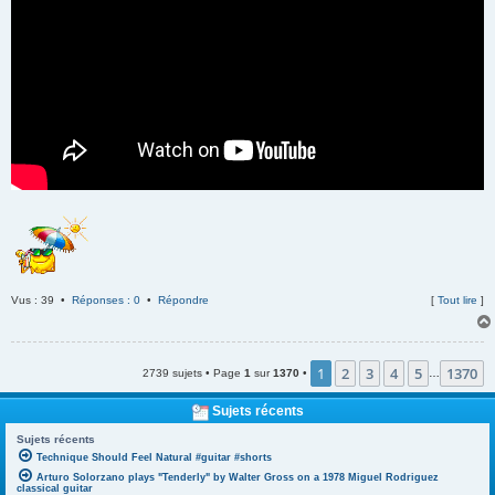
Vus : 39 •
Réponses : 0
•
Répondre
[
Tout lire
]
1
2
3
4
5
1370
2739 sujets • Page
1
sur
1370
•
…
Sujets récents
Sujets récents
Technique Should Feel Natural #guitar #shorts
Arturo Solorzano plays "Tenderly" by Walter Gross on a 1978 Miguel Rodriguez
classical guitar