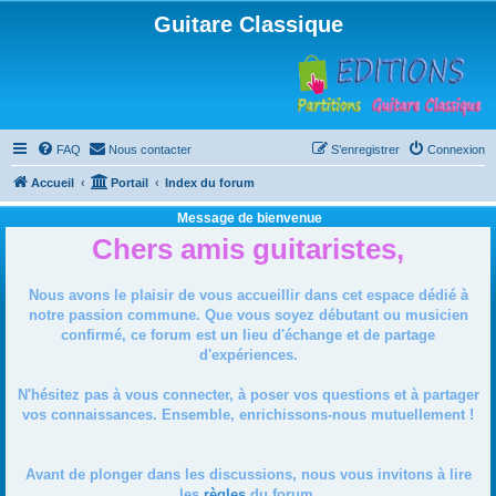
Guitare Classique
FAQ
Nous contacter
S’enregistrer
Connexion
Accueil
Portail
Index du forum
Message de bienvenue
Chers amis guitaristes,
Nous avons le plaisir de vous accueillir dans cet espace dédié à
notre passion commune. Que vous soyez débutant ou musicien
confirmé, ce forum est un lieu d'échange et de partage
d'expériences.
N'hésitez pas à vous connecter, à poser vos questions et à partager
vos connaissances. Ensemble, enrichissons-nous mutuellement !
Avant de plonger dans les discussions, nous vous invitons à lire
les
règles
du forum.