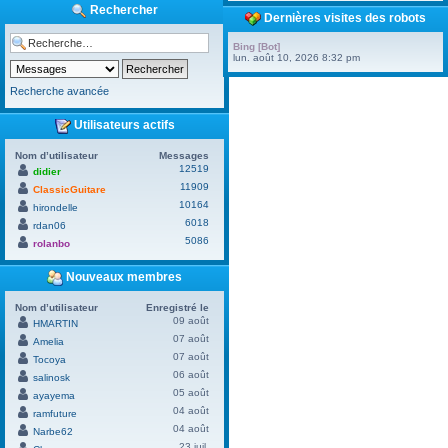
Rechercher
Dernières visites des robots
Bing [Bot]
lun. août 10, 2026 8:32 pm
Recherche avancée
Utilisateurs actifs
Nom d’utilisateur
Messages
12519
didier
11909
ClassicGuitare
10164
hirondelle
6018
rdan06
5086
rolanbo
Nouveaux membres
Nom d’utilisateur
Enregistré le
09 août
HMARTIN
07 août
Amelia
07 août
Tocoya
06 août
salinosk
05 août
ayayema
04 août
ramfuture
04 août
Narbe62
23 juil.