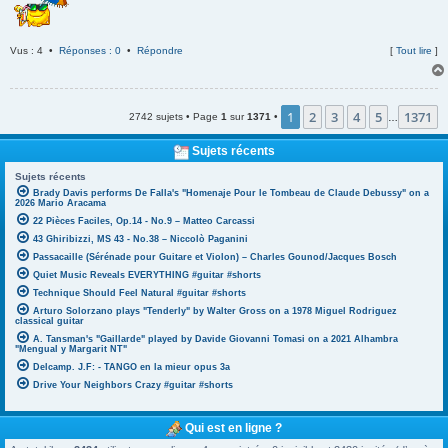
Vus : 4 •
Réponses : 0
•
Répondre
[
Tout lire
]
1
2
3
4
5
1371
2742 sujets • Page
1
sur
1371
•
…
Sujets récents
Sujets récents
Brady Davis performs De Falla's "Homenaje Pour le Tombeau de Claude Debussy" on a
2026 Mario Aracama
22 Pièces Faciles, Op.14 - No.9 – Matteo Carcassi
43 Ghiribizzi, MS 43 - No.38 – Niccolò Paganini
Passacaille (Sérénade pour Guitare et Violon) – Charles Gounod/Jacques Bosch
Quiet Music Reveals EVERYTHING #guitar #shorts
Technique Should Feel Natural #guitar #shorts
Arturo Solorzano plays "Tenderly" by Walter Gross on a 1978 Miguel Rodriguez
classical guitar
A. Tansman's "Gaillarde" played by Davide Giovanni Tomasi on a 2021 Alhambra
"Mengual y Margarit NT"
Delcamp. J.F: - TANGO en la mieur opus 3a
Drive Your Neighbors Crazy #guitar #shorts
Qui est en ligne ?