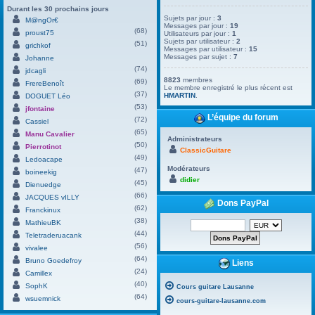
Durant les 30 prochains jours
Sujets par jour :
3
M@ngOr€
Messages par jour :
19
(68)
proust75
Utilisateurs par jour :
1
Sujets par utilisateur :
2
(51)
grichkof
Messages par utilisateur :
15
Messages par sujet :
7
Johanne
(74)
jdcagli
8823
membres
(69)
FrereBenoît
Le membre enregistré le plus récent est
(37)
HMARTIN
.
DOGUET Léo
(53)
jfontaine
L’équipe du forum
(72)
Cassiel
(65)
Manu Cavalier
Administrateurs
(50)
Pierrotinot
ClassicGuitare
(49)
Ledoacape
Modérateurs
(47)
boineekig
didier
(45)
Dienuedge
(66)
JACQUES vILLY
Dons PayPal
(62)
Franckinux
(38)
MathieuBK
(44)
Teletraderuacank
(56)
vivalee
(64)
Bruno Goedefroy
Liens
(24)
Camillex
(40)
SophK
Cours guitare Lausanne
(64)
wsuemnick
cours-guitare-lausanne.com