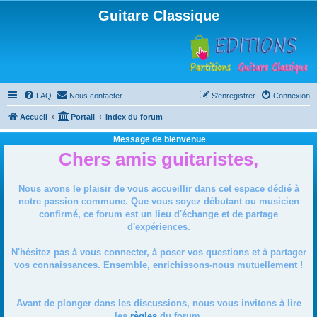
Guitare Classique
FAQ
Nous contacter
S’enregistrer
Connexion
Accueil
Portail
Index du forum
Message de bienvenue
Chers amis guitaristes,
Nous avons le plaisir de vous accueillir dans cet espace dédié à
notre passion commune. Que vous soyez débutant ou musicien
confirmé, ce forum est un lieu d'échange et de partage
d'expériences.
N'hésitez pas à vous connecter, à poser vos questions et à partager
vos connaissances. Ensemble, enrichissons-nous mutuellement !
Avant de plonger dans les discussions, nous vous invitons à lire
les
règles
du forum.