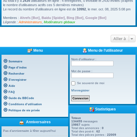
Au total il y a
2434
utilisateurs en ligne : 4 enregistrés, 0 invisible et 2430 invités (d’après
le nombre d’utilisateurs actifs ces 5 dernières minutes)
Le record du nombre d’utilisateurs en ligne est de
10992
, le mer. oct. 08, 2025 5:08 pm
Membres :
Ahrefs [Bot]
,
Baidu [Spider]
,
Bing [Bot]
,
Google [Bot]
Légende :
Administrateurs
,
Modérateurs globaux
Aller à
Menu
Menu de l’utilisateur
Nom d’utilisateur :
Sommaire
Page d’index
Mot de passe :
Rechercher
S’enregistrer
Se souvenir de moi
Aide
M’enregistrer
FAQ
Guide du BBCode
Conditions d’utilisation
Statistiques
Politique de vie privée
Totaux
134455
messages
Anniversaires
19867
sujets
Total des annonces :
0
Pas d’anniversaire à fêter aujourd’hui
Total des post-it :
62
Total des pièces jointes :
22009