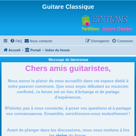
Guitare Classique
FAQ
Nous contacter
S’enregistrer
Connexion
Accueil
Portail
Index du forum
Message de bienvenue
Chers amis guitaristes,
Nous avons le plaisir de vous accueillir dans cet espace dédié à
notre passion commune. Que vous soyez débutant ou musicien
confirmé, ce forum est un lieu d'échange et de partage
d'expériences.
N'hésitez pas à vous connecter, à poser vos questions et à partager
vos connaissances. Ensemble, enrichissons-nous mutuellement !
Avant de plonger dans les discussions, nous vous invitons à lire
les
règles
du forum.