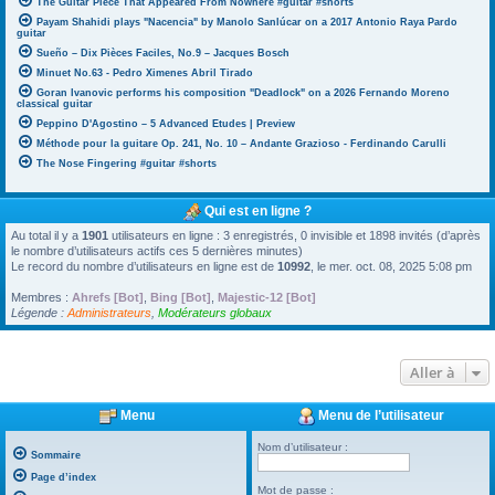
The Guitar Piece That Appeared From Nowhere #guitar #shorts
Payam Shahidi plays "Nacencia" by Manolo Sanlúcar on a 2017 Antonio Raya Pardo
guitar
Sueño – Dix Pièces Faciles, No.9 – Jacques Bosch
Minuet No.63 - Pedro Ximenes Abril Tirado
Goran Ivanovic performs his composition "Deadlock" on a 2026 Fernando Moreno
classical guitar
Peppino D'Agostino – 5 Advanced Etudes | Preview
Méthode pour la guitare Op. 241, No. 10 – Andante Grazioso - Ferdinando Carulli
The Nose Fingering #guitar #shorts
Qui est en ligne ?
Au total il y a
1901
utilisateurs en ligne : 3 enregistrés, 0 invisible et 1898 invités (d’après
le nombre d’utilisateurs actifs ces 5 dernières minutes)
Le record du nombre d’utilisateurs en ligne est de
10992
, le mer. oct. 08, 2025 5:08 pm
Membres :
Ahrefs [Bot]
,
Bing [Bot]
,
Majestic-12 [Bot]
Légende :
Administrateurs
,
Modérateurs globaux
Aller à
Menu
Menu de l’utilisateur
Nom d’utilisateur :
Sommaire
Page d’index
Mot de passe :