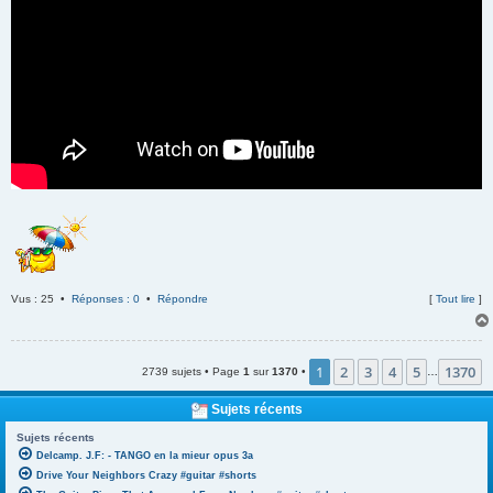
Vus : 25 •
Réponses : 0
•
Répondre
[
Tout lire
]
1
2
3
4
5
1370
2739 sujets • Page
1
sur
1370
•
…
Sujets récents
Sujets récents
Delcamp. J.F: - TANGO en la mieur opus 3a
Drive Your Neighbors Crazy #guitar #shorts