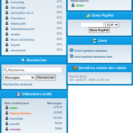
Modérateurs
(47)
boineekig
didier
(45)
Dienuedge
(66)
JACQUES vILLY
Dons PayPal
(62)
Franckinux
(38)
MathieuBK
(44)
Teletraderuacank
(56)
vivalee
(64)
Bruno Goedefroy
Liens
(40)
SophK
(64)
wsuemnick
Cours guitare Lausanne
cours-guitare-lausanne.com
Rechercher
Dernières visites des robots
Ahrefs [Bot]
ven. août 07, 2026 11:43 am
Recherche avancée
Utilisateurs actifs
Nom d’utilisateur
Messages
12519
didier
11908
ClassicGuitare
10164
hirondelle
6018
rdan06
5086
rolanbo