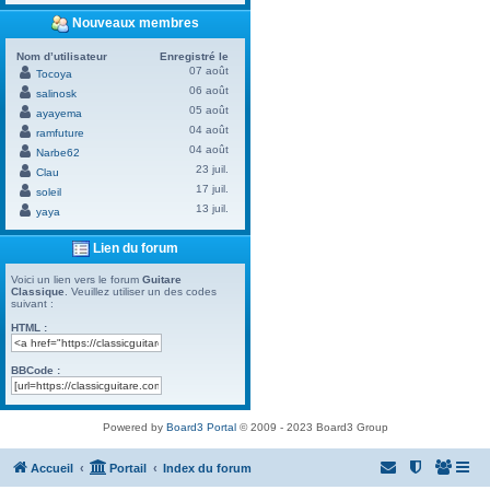
Nouveaux membres
Nom d’utilisateur
Enregistré le
07 août
Tocoya
06 août
salinosk
05 août
ayayema
04 août
ramfuture
04 août
Narbe62
23 juil.
Clau
17 juil.
soleil
13 juil.
yaya
Lien du forum
Voici un lien vers le forum
Guitare
Classique
. Veuillez utiliser un des codes
suivant :
HTML :
BBCode :
Powered by
Board3 Portal
© 2009 - 2023 Board3 Group
Accueil
Portail
Index du forum