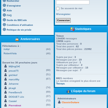
Rechercher
S’enregistrer
Se souvenir de moi
Aide
M’enregistrer
FAQ
Guide du BBCode
Conditions d’utilisation
Statistiques
Politique de vie privée
Totaux
134436
messages
Anniversaires
19856
sujets
Total des annonces :
0
Félicitations à :
Total des post-it :
62
nukyr
(44)
Total des pièces jointes :
21992
RobertViola
(46)
Sujets par jour :
3
Messages par jour :
19
Utilisateurs par jour :
1
Durant les 30 prochains jours
Sujets par utilisateur :
2
M@ngOr€
Messages par utilisateur :
15
(68)
Messages par sujet :
7
proust75
(51)
grichkof
8821
membres
(67)
marcofifty
Le membre enregistré le plus récent est
Tocoya
.
Johanne
(74)
jdcagli
L’équipe du forum
(69)
FrereBenoît
(37)
DOGUET Léo
Administrateurs
(72)
Cassiel
ClassicGuitare
(50)
Pierrotinot