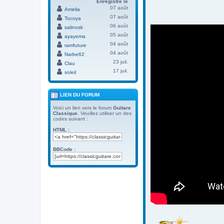
Enregistré le
07 août
Amelia
07 août
Tocoya
06 août
salinosk
05 août
ayayema
04 août
ramfuture
04 août
Narbe62
23 juil.
Clau
17 juil.
soleil
LIEN DU FORUM
Voici un lien vers le forum
Guitare
Classique
. Veuillez utiliser un des
codes suivant :
HTML :
BBCode :