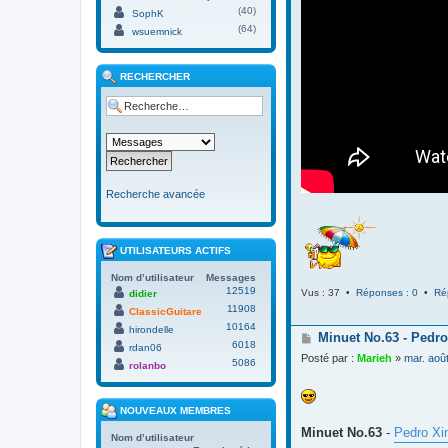
(40)
SophK
(64)
wsuemnick
RECHERCHER
Recherche avancée
UTILISATEURS ACTIFS
Nom d’utilisateur
Messages
12519
Vus : 37 •
Réponses : 0
•
Ré
didier
11908
ClassicGuitare
10164
hirondelle
M
Minuet No.63 - Pedro
6018
rdan06
e
Posté par :
Marieh
»
mar. aoû
5086
s
rolanbo
s
a
g
NOUVEAUX MEMBRES
e
Minuet No.63
-
Pedro Xi
Nom d’utilisateur