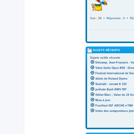
Vus : 26 •
Réponses : 0
•
Ré
SUJETS RÉCENTS
Sujets actifs récents
Delcamp, Jean-François - Va
Valse facile Opus 8/02 - Di
Festival International de Gui
décès de Roland Dyens
Scarlatti - sonate K 213
prélude Bach BWV 997
Giblet Marc ; Valse du 15 Ao
Misa à jour
Fouilleul 01F ARCHE n°500
Index des compositeurs (mise