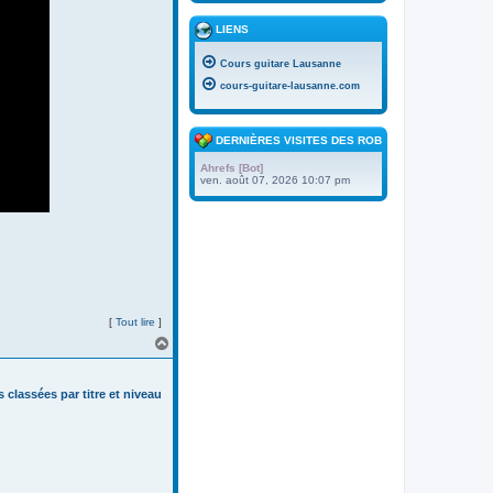
LIENS
Cours guitare Lausanne
cours-guitare-lausanne.com
DERNIÈRES VISITES DES ROBOTS
Ahrefs [Bot]
ven. août 07, 2026 10:07 pm
[
Tout lire
]
H
a
u
t
s classées par titre et niveau