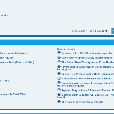
pondre
2739 sujets • Page
1
sur
1370
•
Sujets récents
lse de la rue Poullaouec
Delcamp. J.F: - TANGO en la mieur opus 3a
oniso Aguado
Drive Your Neighbors Crazy #guitar #shorts
tare de Paris (29 nov. - 2 déc.)
The Guitar Piece That Appeared From Nowher
Payam Shahidi plays "Nacencia" by Manolo S
Pardo guitar
Sueño – Dix Pièces Faciles, No.9 – Jacques 
Minuet No.63 - Pedro Ximenes Abril Tirado
ut . duo .
Goran Ivanovic performs his composition "D
Moreno classical guitar
Peppino D'Agostino – 5 Advanced Etudes | P
 à jour le 03/06/2026)
Méthode pour la guitare Op. 241, No. 10 – A
Carulli
The Nose Fingering #guitar #shorts