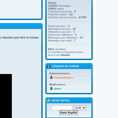
Totaux
134436
messages
19856
sujets
Total des annonces :
0
Total des post-it :
62
Total des pièces jointes :
21992
Sujets par jour :
3
Messages par jour :
19
Utilisateurs par jour :
1
Sujets par utilisateur :
2
s classées par titre et niveau
Messages par utilisateur :
15
Messages par sujet :
7
8822
membres
Le membre enregistré le plus
récent est
Amelia
.
L’ÉQUIPE DU FORUM
Administrateurs
ClassicGuitare
Modérateurs
didier
DONS PAYPAL