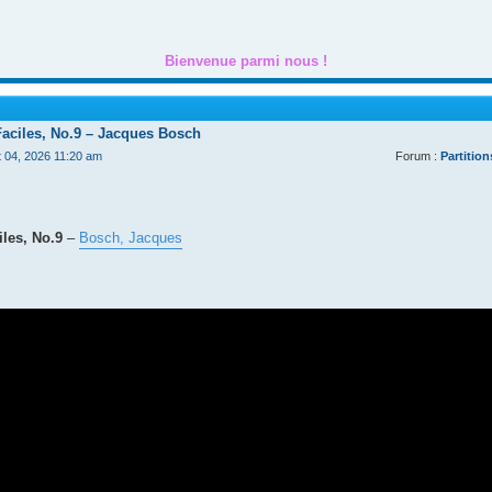
Bienvenue parmi nous !
Faciles, No.9 – Jacques Bosch
t 04, 2026 11:20 am
Forum :
Partition
les, No.9
–
Bosch, Jacques