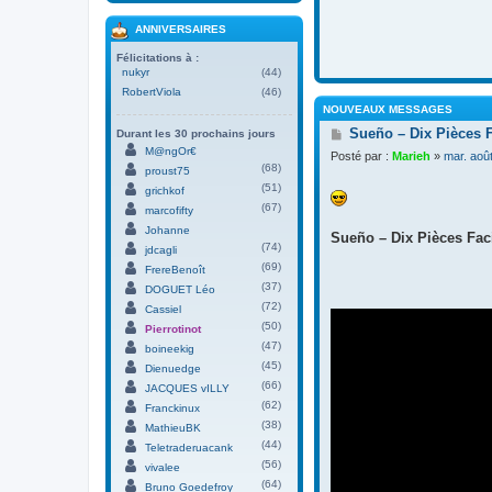
ANNIVERSAIRES
Félicitations à :
nukyr
(44)
RobertViola
(46)
NOUVEAUX MESSAGES
M
Sueño – Dix Pièces 
Durant les 30 prochains jours
e
M@ngOr€
Posté par :
Marieh
»
mar. aoû
s
(68)
proust75
s
(51)
grichkof
a
(67)
g
marcofifty
e
Johanne
Sueño – Dix Pièces Faci
(74)
jdcagli
(69)
FrereBenoît
(37)
DOGUET Léo
(72)
Cassiel
(50)
Pierrotinot
(47)
boineekig
(45)
Dienuedge
(66)
JACQUES vILLY
(62)
Franckinux
(38)
MathieuBK
(44)
Teletraderuacank
(56)
vivalee
(64)
Bruno Goedefroy