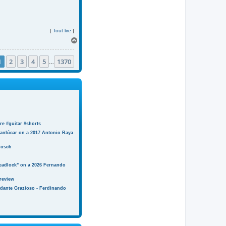
[
Tout lire
]
H
a
u
1
2
3
4
5
1370
t
…
e #guitar #shorts
anlúcar on a 2017 Antonio Raya
Bosch
eadlock" on a 2026 Fernando
review
ndante Grazioso - Ferdinando