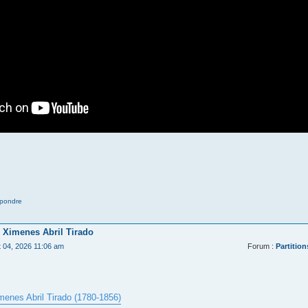
pondre
 Ximenes Abril Tirado
t 04, 2026 11:06 am
Forum :
Partition
menes Abril Tirado (1780-1856)