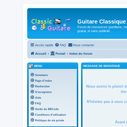
Guitare Classique
Forum de ressources (partitions, mu
gratuit, et sans publicité.
Accès rapide
FAQ
Nous contacter
Accueil
Portail
Index du forum
MENU
MESSAGE DE BIENVENUE
Sommaire
Page d’index
Nous avons le plaisir 
Rechercher
mus
S’enregistrer
Aide
N'hésitez pas à vous c
FAQ
Guide du BBCode
Conditions d’utilisation
Politique de vie privée
Avant 