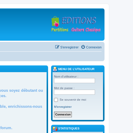
S’enregistrer
Connexion
MENU DE L’UTILISATEUR
Nom d’utilisateur :
Mot de passe :
 vous soyez débutant ou
ces.
Se souvenir de moi
mble, enrichissons-nous
M’enregistrer
forum.
STATISTIQUES