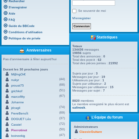
Rechercher
S’enregistrer
Se souvenir de moi
Aide
M’enregistrer
FAQ
Guide du BBCode
Conditions d’utilisation
Statistiques
Politique de vie privée
Totaux
134436
messages
Anniversaires
19856
sujets
Total des annonces :
0
Pas d’anniversaire à fêter aujourd’hui
Total des post-it :
62
Total des pièces jointes :
21992
Durant les 30 prochains jours
Sujets par jour :
3
M@ngOr€
Messages par jour :
19
(44)
nukyr
Utilisateurs par jour :
1
Sujets par utilisateur :
2
(68)
proust75
Messages par utilisateur :
15
(51)
Messages par sujet :
7
grichkof
(67)
marcofifty
8820
membres
Johanne
Le membre enregistré le plus récent est
(74)
salinosk
.
jdcagli
(69)
FrereBenoît
L’équipe du forum
(37)
DOGUET Léo
(72)
Cassiel
Administrateurs
(50)
Pierrotinot
ClassicGuitare
(47)
boineekig