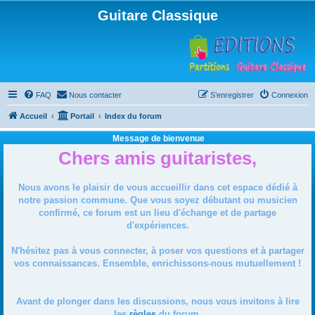
Guitare Classique
FAQ
Nous contacter
S’enregistrer
Connexion
Accueil
Portail
Index du forum
Message de bienvenue
Chers amis guitaristes,
Nous avons le plaisir de vous accueillir dans cet espace dédié à
notre passion commune. Que vous soyez débutant ou musicien
confirmé, ce forum est un lieu d'échange et de partage
d'expériences.
N'hésitez pas à vous connecter, à poser vos questions et à partager
vos connaissances. Ensemble, enrichissons-nous mutuellement !
Avant de plonger dans les discussions, nous vous invitons à lire
les
règles
du forum.