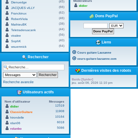
Modérateurs
(45)
Dienuedge
didier
(66)
JACQUES vILLY
(62)
Franckinux
Dons PayPal
(46)
RobertViola
(38)
MathieuBK
(44)
Teletraderuacank
(56)
vivalee
(40)
SophK
Liens
(64)
wsuemnick
Cours guitare Lausanne
Rechercher
cours-guitare-lausanne.com
Dernières visites des robots
Baidu [Spider]
Recherche avancée
jeu. août 06, 2026 11:10 pm
Utilisateurs actifs
Nom d’utilisateur
Messages
12519
didier
11908
ClassicGuitare
10164
hirondelle
6018
rdan06
5086
rolanbo