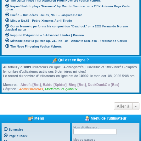
The Guitar Piece That Appeared From Nowhere #guitar #shorts
Payam Shahidi plays "Nacencia" by Manolo Sanlúcar on a 2017 Antonio Raya Pardo
guitar
Sueño – Dix Pièces Faciles, No.9 – Jacques Bosch
Minuet No.63 - Pedro Ximenes Abril Tirado
Goran Ivanovic performs his composition "Deadlock" on a 2026 Fernando Moreno
classical guitar
Peppino D'Agostino – 5 Advanced Etudes | Preview
Méthode pour la guitare Op. 241, No. 10 – Andante Grazioso - Ferdinando Carulli
The Nose Fingering #guitar #shorts
Qui est en ligne ?
Au total il y a
1889
utilisateurs en ligne : 4 enregistrés, 0 invisible et 1885 invités (d’après
le nombre d’utilisateurs actifs ces 5 dernières minutes)
Le record du nombre d’utilisateurs en ligne est de
10992
, le mer. oct. 08, 2025 5:08 pm
Membres :
Ahrefs [Bot]
,
Baidu [Spider]
,
Bing [Bot]
,
DuckDuckGo [Bot]
Légende :
Administrateurs
,
Modérateurs globaux
Aller à
Menu
Menu de l’utilisateur
Nom d’utilisateur :
Sommaire
Page d’index
Mot de passe :