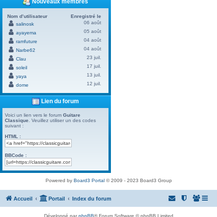
Nouveaux membres
Nom d’utilisateur
Enregistré le
06 août
salinosk
05 août
ayayema
04 août
ramfuture
04 août
Narbe62
23 juil.
Clau
17 juil.
soleil
13 juil.
yaya
12 juil.
dome
Lien du forum
Voici un lien vers le forum
Guitare
Classique
. Veuillez utiliser un des codes
suivant :
HTML :
BBCode :
Powered by
Board3 Portal
© 2009 - 2023 Board3 Group
Accueil
Portail
Index du forum
Développé par
phpBB
® Forum Software © phpBB Limited