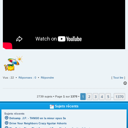
Vus : 22 •
Réponses : 0
•
Répondre
[
Tout lire
]
1
2
3
4
5
1370
2739 sujets • Page
1
sur
1370
•
…
Sujets récents
Sujets récents
Delcamp. J.F: - TANGO en la mieur opus 3a
Drive Your Neighbors Crazy #guitar #shorts