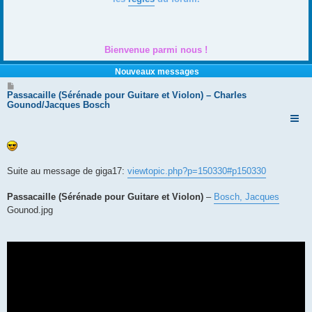
Bienvenue parmi nous !
Nouveaux messages
M
e
Passacaille (Sérénade pour Guitare et Violon) – Charles
s
Gounod/Jacques Bosch
s
a
g
e
Suite au message de giga17:
viewtopic.php?p=150330#p150330
Passacaille (Sérénade pour Guitare et Violon)
–
Bosch, Jacques
Gounod.jpg