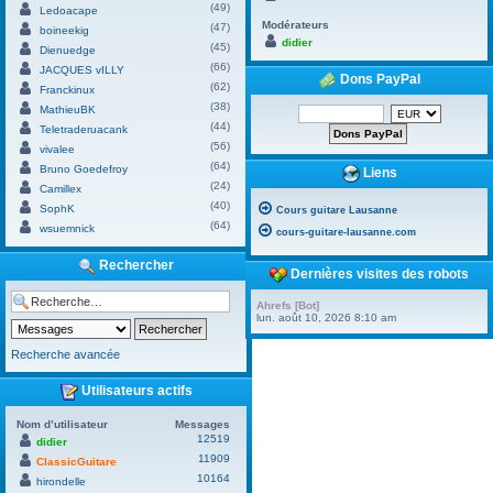
(49)
Ledoacape
Modérateurs
(47)
boineekig
didier
(45)
Dienuedge
(66)
JACQUES vILLY
Dons PayPal
(62)
Franckinux
(38)
MathieuBK
(44)
Teletraderuacank
(56)
vivalee
(64)
Bruno Goedefroy
Liens
(24)
Camillex
(40)
SophK
Cours guitare Lausanne
(64)
wsuemnick
cours-guitare-lausanne.com
Rechercher
Dernières visites des robots
Ahrefs [Bot]
lun. août 10, 2026 8:10 am
Recherche avancée
Utilisateurs actifs
Nom d’utilisateur
Messages
12519
didier
11909
ClassicGuitare
10164
hirondelle