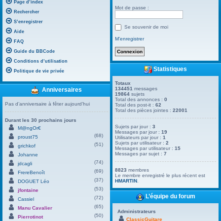
Page d’index
Mot de passe :
Rechercher
S’enregistrer
Se souvenir de moi
Aide
M’enregistrer
FAQ
Guide du BBCode
Conditions d’utilisation
Statistiques
Politique de vie privée
Totaux
134451
messages
Anniversaires
19864
sujets
Total des annonces :
0
Pas d’anniversaire à fêter aujourd’hui
Total des post-it :
62
Total des pièces jointes :
22001
Durant les 30 prochains jours
Sujets par jour :
3
M@ngOr€
Messages par jour :
19
(68)
proust75
Utilisateurs par jour :
1
Sujets par utilisateur :
2
(51)
grichkof
Messages par utilisateur :
15
Messages par sujet :
7
Johanne
(74)
jdcagli
8823
membres
(69)
FrereBenoît
Le membre enregistré le plus récent est
(37)
HMARTIN
.
DOGUET Léo
(53)
jfontaine
L’équipe du forum
(72)
Cassiel
(65)
Manu Cavalier
Administrateurs
(50)
Pierrotinot
ClassicGuitare