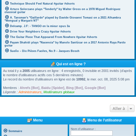
Technique Should Feel Natural #guitar #shorts
Arturo Solorzano plays "Tenderly" by Walter Gross on a 1978 Miguel Rodriguez
classical guitar
A. Tansman's "Gaillarde" played by Davide Giovanni Tomasi on a 2021 Alhambra
"Mengual y Margarit NT"
Delcamp. J.F: - TANGO en la mieur opus 3a
Drive Your Neighbors Crazy #guitar #shorts
The Guitar Piece That Appeared From Nowhere #guitar #shorts
Payam Shahidi plays "Nacencia" by Manolo Sanlúcar on a 2017 Antonio Raya Pardo
guitar
Sueño – Dix Pièces Faciles, No.9 – Jacques Bosch
Qui est en ligne ?
Au total il y a
2005
utilisateurs en ligne : 4 enregistrés, 0 invisible et 2001 invités (d’après
le nombre d’utilisateurs actifs ces 5 dernières minutes)
Le record du nombre d’utilisateurs en ligne est de
10992
, le mer. oct. 08, 2025 5:08 pm
Membres :
Ahrefs [Bot]
,
Baidu [Spider]
,
Bing [Bot]
,
Google [Bot]
Légende :
Administrateurs
,
Modérateurs globaux
Aller à
Menu
Menu de l’utilisateur
Nom d’utilisateur :
Sommaire