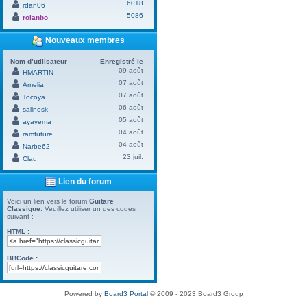
6018
rdan06
5086
rolanbo
Nouveaux membres
Nom d’utilisateur
Enregistré le
09 août
HMARTIN
07 août
Amelia
07 août
Tocoya
06 août
salinosk
05 août
ayayema
04 août
ramfuture
04 août
Narbe62
23 juil.
Clau
Lien du forum
Voici un lien vers le forum
Guitare
Classique
. Veuillez utiliser un des codes
suivant :
HTML :
BBCode :
Powered by
Board3 Portal
© 2009 - 2023 Board3 Group