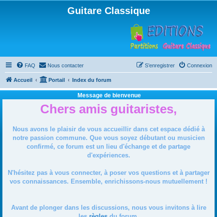
Guitare Classique
FAQ
Nous contacter
S’enregistrer
Connexion
Accueil
Portail
Index du forum
Message de bienvenue
Chers amis guitaristes,
Nous avons le plaisir de vous accueillir dans cet espace dédié à
notre passion commune. Que vous soyez débutant ou musicien
confirmé, ce forum est un lieu d'échange et de partage
d'expériences.
N'hésitez pas à vous connecter, à poser vos questions et à partager
vos connaissances. Ensemble, enrichissons-nous mutuellement !
Avant de plonger dans les discussions, nous vous invitons à lire
les
règles
du forum.