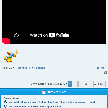
Vus : 71 •
Réponses : 0
•
Répondre
[
Tout lire
]
1
2
3
4
5
1370
2740 sujets • Page
1
sur
1370
•
…
Sujets récents
Sujets récents
Passacaille (Sérénade pour Guitare et Violon) – Charles Gounod/Jacques Bosch
Quiet Music Reveals EVERYTHING #guitar #shorts