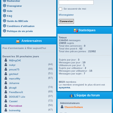
Rechercher
S’enregistrer
Se souvenir de moi
Aide
M’enregistrer
FAQ
Guide du BBCode
Conditions d’utilisation
Statistiques
Politique de vie privée
Totaux
134434
messages
Anniversaires
19855
sujets
Total des annonces :
0
Pas d’anniversaire à fêter aujourd’hui
Total des post-it :
62
Total des pièces jointes :
21992
Durant les 30 prochains jours
Sujets par jour :
3
M@ngOr€
Messages par jour :
19
(44)
nukyr
Utilisateurs par jour :
1
Sujets par utilisateur :
2
(68)
proust75
Messages par utilisateur :
15
(51)
Messages par sujet :
7
grichkof
(67)
marcofifty
8819
membres
Johanne
Le membre enregistré le plus récent est
(74)
ayayema
.
jdcagli
(69)
FrereBenoît
L’équipe du forum
(37)
DOGUET Léo
(72)
Cassiel
Administrateurs
(50)
Pierrotinot
ClassicGuitare
(47)
boineekig