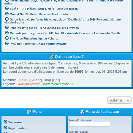
Payam Shahidi plays "Nacencia" by Manolo Sanlúcar on a 2017 Antonio Raya Pardo
guitar
Sueño – Dix Pièces Faciles, No.9 – Jacques Bosch
Minuet No.63 - Pedro Ximenes Abril Tirado
Goran Ivanovic performs his composition "Deadlock" on a 2026 Fernando Moreno
classical guitar
Peppino D'Agostino – 5 Advanced Etudes | Preview
Méthode pour la guitare Op. 241, No. 10 – Andante Grazioso - Ferdinando Carulli
The Nose Fingering #guitar #shorts
Precision Fixes the Chord #guitar #shorts
Qui est en ligne ?
Au total il y a
106
utilisateurs en ligne : 2 enregistrés, 0 invisible et 104 invités (d’après le
nombre d’utilisateurs actifs ces 5 dernières minutes)
Le record du nombre d’utilisateurs en ligne est de
10992
, le mer. oct. 08, 2025 5:08 pm
Membres :
Baidu [Spider]
,
Bing [Bot]
Légende :
Administrateurs
,
Modérateurs globaux
Aller à
Menu
Menu de l’utilisateur
Nom d’utilisateur :
Sommaire
Page d’index
Mot de passe :