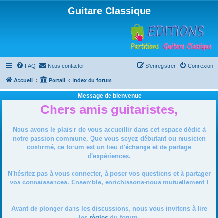
Guitare Classique
FAQ
Nous contacter
S’enregistrer
Connexion
Accueil
Portail
Index du forum
Message de bienvenue
Chers amis guitaristes,
Nous avons le plaisir de vous accueillir dans cet espace dédié à
notre passion commune. Que vous soyez débutant ou musicien
confirmé, ce forum est un lieu d'échange et de partage
d'expériences.
N'hésitez pas à vous connecter, à poser vos questions et à partager
vos connaissances. Ensemble, enrichissons-nous mutuellement !
Avant de plonger dans les discussions, nous vous invitons à lire
les
règles
du forum.