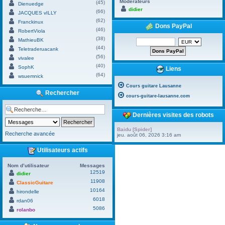
Modérateurs
(45)
Dienuedge
didier
(66)
JACQUES vILLY
(62)
Franckinux
Dons PayPal
(46)
RobertViola
(38)
MathieuBK
(44)
Teletraderuacank
(56)
vivalee
(40)
SophK
Liens
(64)
wsuemnick
Cours guitare Lausanne
Rechercher
cours-guitare-lausanne.com
Dernières visites des robots
Baidu [Spider]
Recherche avancée
jeu. août 06, 2026 3:16 am
Utilisateurs actifs
Nom d’utilisateur
Messages
12519
didier
11908
ClassicGuitare
10164
hirondelle
6018
rdan06
5086
rolanbo