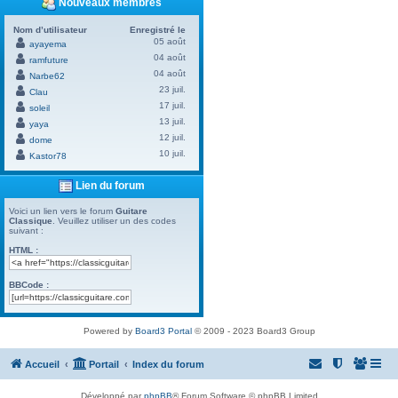
Nouveaux membres
Nom d’utilisateur
Enregistré le
05 août
ayayema
04 août
ramfuture
04 août
Narbe62
23 juil.
Clau
17 juil.
soleil
13 juil.
yaya
12 juil.
dome
10 juil.
Kastor78
Lien du forum
Voici un lien vers le forum
Guitare
Classique
. Veuillez utiliser un des codes
suivant :
HTML :
BBCode :
Powered by
Board3 Portal
© 2009 - 2023 Board3 Group
Accueil
Portail
Index du forum
Développé par
phpBB
® Forum Software © phpBB Limited