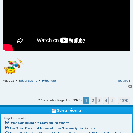
Vus : 11 •
Réponses : 0
•
Répondre
[
Tout lire
]
1
2
3
4
5
1370
2739 sujets • Page
1
sur
1370
•
…
Sujets récents
Sujets récents
Drive Your Neighbors Crazy #guitar #shorts
The Guitar Piece That Appeared From Nowhere #guitar #shorts