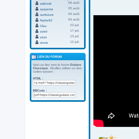
06 août
salinosk
05 août
ayayema
04 août
ramfuture
04 août
Narbe62
23 juil.
Clau
17 juil.
soleil
13 juil.
yaya
12 juil.
dome
LIEN DU FORUM
Voici un lien vers le forum
Guitare
Classique
. Veuillez utiliser un des
codes suivant :
HTML :
BBCode :