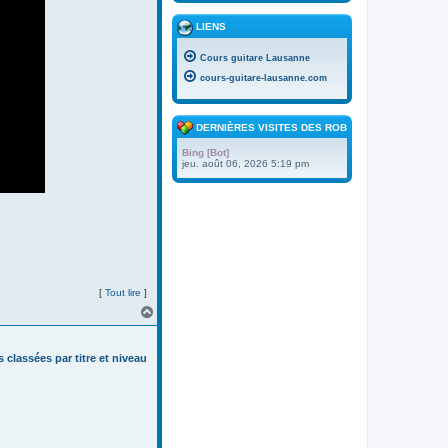
LIENS
Cours guitare Lausanne
cours-guitare-lausanne.com
DERNIÈRES VISITES DES ROBOTS
Bing [Bot]
jeu. août 06, 2026 5:19 pm
[
Tout lire
]
H
a
u
t
s classées par titre et niveau