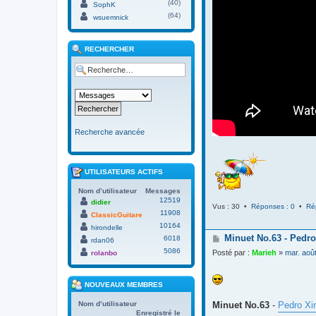
(40)
SophK
(64)
wsuemnick
RECHERCHER
Recherche avancée
UTILISATEURS ACTIFS
Nom d’utilisateur
Messages
12519
didier
Vus : 30 •
Réponses : 0
•
Ré
11908
ClassicGuitare
10164
hirondelle
M
Minuet No.63 - Pedro
6018
rdan06
e
5086
Posté par :
Marieh
»
mar. aoû
rolanbo
s
s
a
NOUVEAUX MEMBRES
g
e
Minuet No.63
-
Pedro Xi
Nom d’utilisateur
Enregistré le