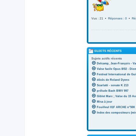
Vus : 21 •
Réponses : 0
•
Ré
SUJETS RÉCENTS
Sujets actifs récents
Delcamp, Jean-François - Va
Valse facile Opus 8/02 - Di
Festival International de Gui
décès de Roland Dyens
Scarlatti - sonate K 213
prélude Bach BWV 997
Giblet Marc ; Valse du 15 Ao
Misa à jour
Fouilleul 01F ARCHE n°500
Index des compositeurs (mise