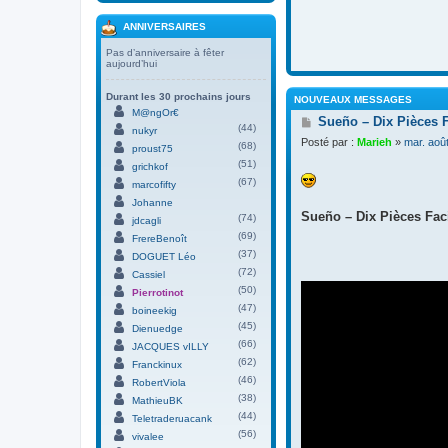
ANNIVERSAIRES
Pas d’anniversaire à fêter
aujourd’hui
Durant les 30 prochains jours
NOUVEAUX MESSAGES
M@ngOr€
M
Sueño – Dix Pièces 
(44)
nukyr
e
Posté par :
Marieh
»
mar. aoû
(68)
s
proust75
s
(51)
grichkof
a
(67)
marcofifty
g
Johanne
e
Sueño – Dix Pièces Faci
(74)
jdcagli
(69)
FrereBenoît
(37)
DOGUET Léo
(72)
Cassiel
(50)
Pierrotinot
(47)
boineekig
(45)
Dienuedge
(66)
JACQUES vILLY
(62)
Franckinux
(46)
RobertViola
(38)
MathieuBK
(44)
Teletraderuacank
(56)
vivalee