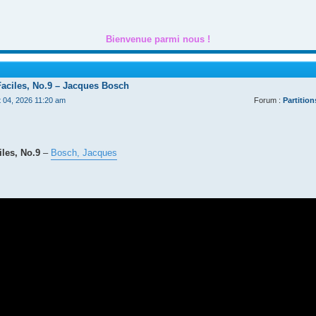
Bienvenue parmi nous !
Faciles, No.9 – Jacques Bosch
t 04, 2026 11:20 am
Forum :
Partition
les, No.9
–
Bosch, Jacques