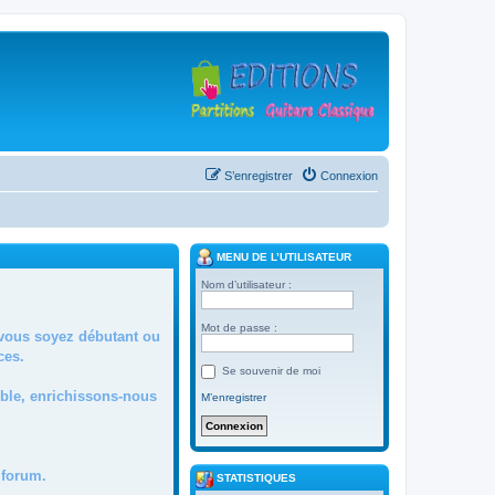
S’enregistrer
Connexion
MENU DE L’UTILISATEUR
Nom d’utilisateur :
Mot de passe :
 vous soyez débutant ou
ces.
Se souvenir de moi
mble, enrichissons-nous
M’enregistrer
forum.
STATISTIQUES