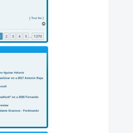
[
Tout lire
]
H
a
u
1
2
3
4
5
1370
t
…
e #guitar #shorts
anlúcar on a 2017 Antonio Raya
Bosch
eadlock" on a 2026 Fernando
review
ndante Grazioso - Ferdinando