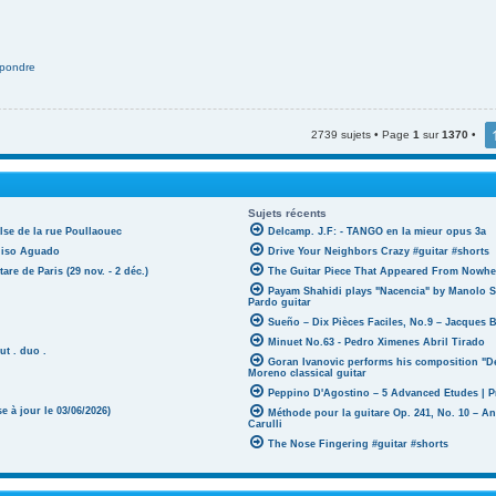
pondre
2739 sujets • Page
1
sur
1370
•
Sujets récents
lse de la rue Poullaouec
Delcamp. J.F: - TANGO en la mieur opus 3a
oniso Aguado
Drive Your Neighbors Crazy #guitar #shorts
tare de Paris (29 nov. - 2 déc.)
The Guitar Piece That Appeared From Nowher
Payam Shahidi plays "Nacencia" by Manolo S
Pardo guitar
Sueño – Dix Pièces Faciles, No.9 – Jacques 
Minuet No.63 - Pedro Ximenes Abril Tirado
ut . duo .
Goran Ivanovic performs his composition "D
Moreno classical guitar
Peppino D'Agostino – 5 Advanced Etudes | P
 à jour le 03/06/2026)
Méthode pour la guitare Op. 241, No. 10 – A
Carulli
The Nose Fingering #guitar #shorts