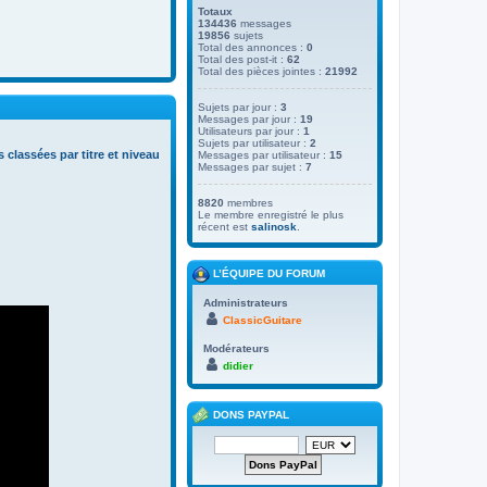
Totaux
134436
messages
19856
sujets
Total des annonces :
0
Total des post-it :
62
Total des pièces jointes :
21992
Sujets par jour :
3
Messages par jour :
19
Utilisateurs par jour :
1
Sujets par utilisateur :
2
s classées par titre et niveau
Messages par utilisateur :
15
Messages par sujet :
7
8820
membres
Le membre enregistré le plus
récent est
salinosk
.
L’ÉQUIPE DU FORUM
Administrateurs
ClassicGuitare
Modérateurs
didier
DONS PAYPAL