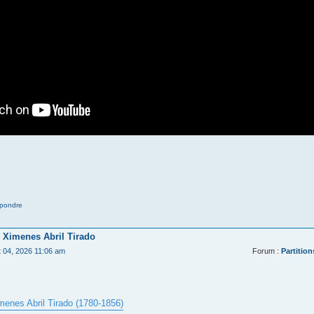
pondre
 Ximenes Abril Tirado
t 04, 2026 11:06 am
Forum :
Partition
menes Abril Tirado (1780-1856)