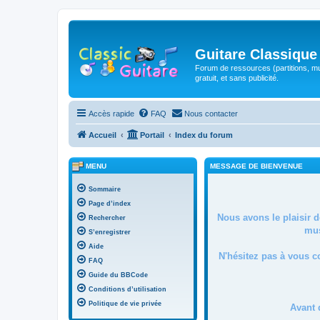
Guitare Classique
Forum de ressources (partitions, mu
gratuit, et sans publicité.
Accès rapide
FAQ
Nous contacter
Accueil
Portail
Index du forum
MENU
MESSAGE DE BIENVENUE
Sommaire
Page d’index
Nous avons le plaisir 
Rechercher
mus
S’enregistrer
Aide
N'hésitez pas à vous c
FAQ
Guide du BBCode
Conditions d’utilisation
Politique de vie privée
Avant 