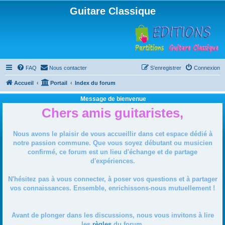
Guitare Classique
FAQ
Nous contacter
S’enregistrer
Connexion
Accueil
Portail
Index du forum
Message de bienvenue
Chers amis guitaristes,
Nous avons le plaisir de vous accueillir dans cet espace dédié à
notre passion commune. Que vous soyez débutant ou musicien
confirmé, ce forum est un lieu d'échange et de partage
d'expériences.
N'hésitez pas à vous connecter, à poser vos questions et à partager
vos connaissances. Ensemble, enrichissons-nous mutuellement !
Avant de plonger dans les discussions, nous vous invitons à lire
les
règles
du forum.