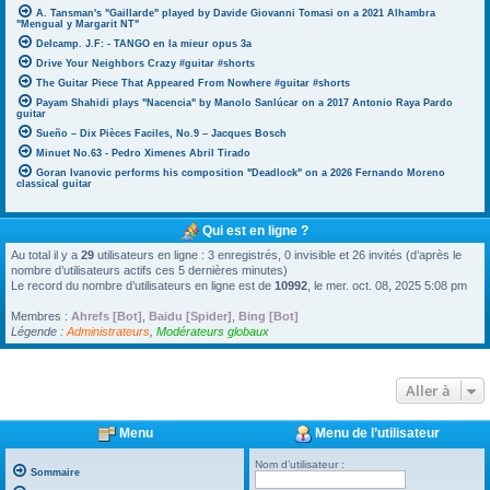
A. Tansman's "Gaillarde" played by Davide Giovanni Tomasi on a 2021 Alhambra
"Mengual y Margarit NT"
Delcamp. J.F: - TANGO en la mieur opus 3a
Drive Your Neighbors Crazy #guitar #shorts
The Guitar Piece That Appeared From Nowhere #guitar #shorts
Payam Shahidi plays "Nacencia" by Manolo Sanlúcar on a 2017 Antonio Raya Pardo
guitar
Sueño – Dix Pièces Faciles, No.9 – Jacques Bosch
Minuet No.63 - Pedro Ximenes Abril Tirado
Goran Ivanovic performs his composition "Deadlock" on a 2026 Fernando Moreno
classical guitar
Qui est en ligne ?
Au total il y a
29
utilisateurs en ligne : 3 enregistrés, 0 invisible et 26 invités (d’après le
nombre d’utilisateurs actifs ces 5 dernières minutes)
Le record du nombre d’utilisateurs en ligne est de
10992
, le mer. oct. 08, 2025 5:08 pm
Membres :
Ahrefs [Bot]
,
Baidu [Spider]
,
Bing [Bot]
Légende :
Administrateurs
,
Modérateurs globaux
Aller à
Menu
Menu de l’utilisateur
Nom d’utilisateur :
Sommaire