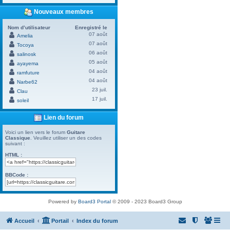
Nouveaux membres
Nom d’utilisateur
Enregistré le
07 août
Amelia
07 août
Tocoya
06 août
salinosk
05 août
ayayema
04 août
ramfuture
04 août
Narbe62
23 juil.
Clau
17 juil.
soleil
Lien du forum
Voici un lien vers le forum
Guitare
Classique
. Veuillez utiliser un des codes
suivant :
HTML :
BBCode :
Powered by
Board3 Portal
© 2009 - 2023 Board3 Group
Accueil
Portail
Index du forum