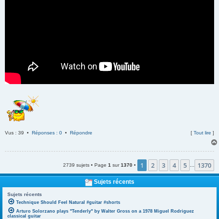
Vus : 39 •
Réponses : 0
•
Répondre
[
Tout lire
]
1
2
3
4
5
1370
2739 sujets • Page
1
sur
1370
•
…
Sujets récents
Sujets récents
Technique Should Feel Natural #guitar #shorts
Arturo Solorzano plays "Tenderly" by Walter Gross on a 1978 Miguel Rodriguez
classical guitar