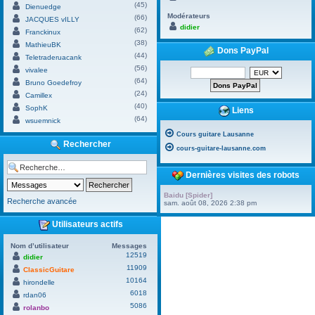
(45)
Dienuedge
Modérateurs
(66)
JACQUES vILLY
didier
(62)
Franckinux
(38)
MathieuBK
Dons PayPal
(44)
Teletraderuacank
(56)
vivalee
(64)
Bruno Goedefroy
(24)
Camillex
(40)
SophK
Liens
(64)
wsuemnick
Cours guitare Lausanne
Rechercher
cours-guitare-lausanne.com
Dernières visites des robots
Baidu [Spider]
Recherche avancée
sam. août 08, 2026 2:38 pm
Utilisateurs actifs
Nom d’utilisateur
Messages
12519
didier
11909
ClassicGuitare
10164
hirondelle
6018
rdan06
5086
rolanbo