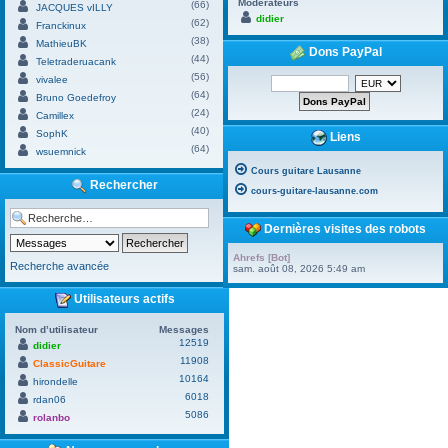
Modérateurs
(66)
JACQUES vILLY
didier
(62)
Franckinux
(38)
MathieuBK
Dons PayPal
(44)
Teletraderuacank
(56)
vivalee
(64)
Bruno Goedefroy
(24)
Camillex
(40)
SophK
Liens
(64)
wsuemnick
Cours guitare Lausanne
Rechercher
cours-guitare-lausanne.com
Dernières visites des robots
Ahrefs [Bot]
Recherche avancée
sam. août 08, 2026 5:49 am
Utilisateurs actifs
Nom d’utilisateur
Messages
12519
didier
11908
ClassicGuitare
10164
hirondelle
6018
rdan06
5086
rolanbo