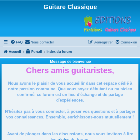
Guitare Classique
FAQ
Nous contacter
S’enregistrer
Connexion
Accueil
Portail
Index du forum
Message de bienvenue
Chers amis guitaristes,
Nous avons le plaisir de vous accueillir dans cet espace dédié à
notre passion commune. Que vous soyez débutant ou musicien
confirmé, ce forum est un lieu d'échange et de partage
d'expériences.
N'hésitez pas à vous connecter, à poser vos questions et à partager
vos connaissances. Ensemble, enrichissons-nous mutuellement !
Avant de plonger dans les discussions, nous vous invitons à lire
les
règles
du forum.