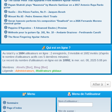
The Guitar Piece That Appeared From Nowhere #guitar #shorts
Payam Shahidi plays "Nacencia" by Manolo Sanlúcar on a 2017 Antonio Raya Pardo
guitar
Sueño – Dix Pièces Faciles, No.9 – Jacques Bosch
Minuet No.63 - Pedro Ximenes Abril Tirado
Goran Ivanovic performs his composition "Deadlock" on a 2026 Fernando Moreno
classical guitar
Peppino D'Agostino – 5 Advanced Etudes | Preview
Méthode pour la guitare Op. 241, No. 10 – Andante Grazioso - Ferdinando Carulli
The Nose Fingering #guitar #shorts
Qui est en ligne ?
Au total il y a
1684
utilisateurs en ligne : 2 enregistrés, 0 invisible et 1682 invités (d’après
le nombre d’utilisateurs actifs ces 5 dernières minutes)
Le record du nombre d’utilisateurs en ligne est de
10992
, le mer. oct. 08, 2025 5:08 pm
Membres :
Ahrefs [Bot]
,
Bing [Bot]
Légende :
Administrateurs
,
Modérateurs globaux
Aller à
Menu
Menu de l’utilisateur
Nom d’utilisateur :
Sommaire
Page d’index
Mot de passe :