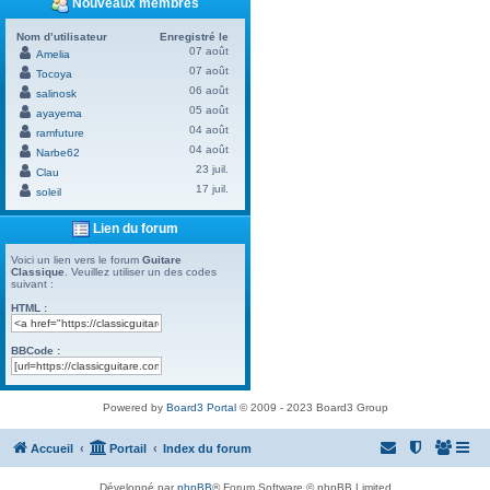
Nouveaux membres
Nom d’utilisateur
Enregistré le
07 août
Amelia
07 août
Tocoya
06 août
salinosk
05 août
ayayema
04 août
ramfuture
04 août
Narbe62
23 juil.
Clau
17 juil.
soleil
Lien du forum
Voici un lien vers le forum
Guitare
Classique
. Veuillez utiliser un des codes
suivant :
HTML :
BBCode :
Powered by
Board3 Portal
© 2009 - 2023 Board3 Group
Accueil
Portail
Index du forum
Développé par
phpBB
® Forum Software © phpBB Limited