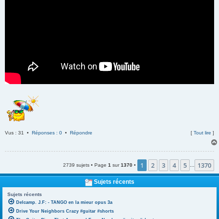
Vus : 31 •
Réponses : 0
•
Répondre
[
Tout lire
]
1
2
3
4
5
1370
2739 sujets • Page
1
sur
1370
•
…
Sujets récents
Sujets récents
Delcamp. J.F: - TANGO en la mieur opus 3a
Drive Your Neighbors Crazy #guitar #shorts