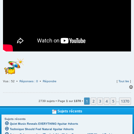
Vus : 52 •
Réponses : 0
•
Répondre
[
Tout lire
]
1
2
3
4
5
1370
2739 sujets • Page
1
sur
1370
•
…
Sujets récents
Sujets récents
Quiet Music Reveals EVERYTHING #guitar #shorts
Technique Should Feel Natural #guitar #shorts