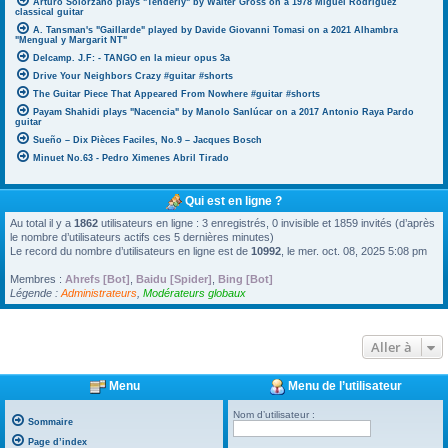
Arturo Solorzano plays "Tenderly" by Walter Gross on a 1978 Miguel Rodriguez
classical guitar
A. Tansman's "Gaillarde" played by Davide Giovanni Tomasi on a 2021 Alhambra
"Mengual y Margarit NT"
Delcamp. J.F: - TANGO en la mieur opus 3a
Drive Your Neighbors Crazy #guitar #shorts
The Guitar Piece That Appeared From Nowhere #guitar #shorts
Payam Shahidi plays "Nacencia" by Manolo Sanlúcar on a 2017 Antonio Raya Pardo
guitar
Sueño – Dix Pièces Faciles, No.9 – Jacques Bosch
Minuet No.63 - Pedro Ximenes Abril Tirado
Qui est en ligne ?
Au total il y a
1862
utilisateurs en ligne : 3 enregistrés, 0 invisible et 1859 invités (d’après
le nombre d’utilisateurs actifs ces 5 dernières minutes)
Le record du nombre d’utilisateurs en ligne est de
10992
, le mer. oct. 08, 2025 5:08 pm
Membres :
Ahrefs [Bot]
,
Baidu [Spider]
,
Bing [Bot]
Légende :
Administrateurs
,
Modérateurs globaux
Aller à
Menu
Menu de l’utilisateur
Nom d’utilisateur :
Sommaire
Page d’index