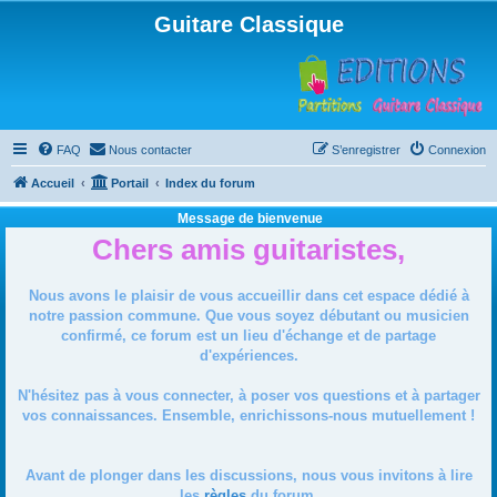
Guitare Classique
FAQ
Nous contacter
S’enregistrer
Connexion
Accueil
Portail
Index du forum
Message de bienvenue
Chers amis guitaristes,
Nous avons le plaisir de vous accueillir dans cet espace dédié à
notre passion commune. Que vous soyez débutant ou musicien
confirmé, ce forum est un lieu d'échange et de partage
d'expériences.
N'hésitez pas à vous connecter, à poser vos questions et à partager
vos connaissances. Ensemble, enrichissons-nous mutuellement !
Avant de plonger dans les discussions, nous vous invitons à lire
les
règles
du forum.