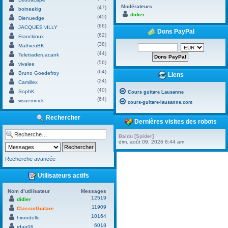
Modérateurs
(47)
boineekig
didier
(45)
Dienuedge
(66)
JACQUES vILLY
Dons PayPal
(62)
Franckinux
(38)
MathieuBK
(44)
Teletraderuacank
(56)
vivalee
(64)
Bruno Goedefroy
Liens
(24)
Camillex
(40)
SophK
Cours guitare Lausanne
(64)
wsuemnick
cours-guitare-lausanne.com
Rechercher
Dernières visites des robots
Baidu [Spider]
dim. août 09, 2026 8:44 am
Recherche avancée
Utilisateurs actifs
Nom d’utilisateur
Messages
12519
didier
11909
ClassicGuitare
10164
hirondelle
6018
rdan06