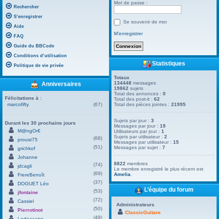
Mot de passe :
Rechercher
S’enregistrer
Se souvenir de moi
Aide
M’enregistrer
FAQ
Guide du BBCode
Conditions d’utilisation
Statistiques
Politique de vie privée
Totaux
134448
messages
Anniversaires
19862
sujets
Total des annonces :
0
Félicitations à :
Total des post-it :
62
marcofifty
(67)
Total des pièces jointes :
21995
Sujets par jour :
3
Durant les 30 prochains jours
Messages par jour :
19
M@ngOr€
Utilisateurs par jour :
1
Sujets par utilisateur :
2
(68)
proust75
Messages par utilisateur :
15
(51)
Messages par sujet :
7
grichkof
Johanne
8822
membres
(74)
jdcagli
Le membre enregistré le plus récent est
(69)
Amelia
.
FrereBenoît
(37)
DOGUET Léo
L’équipe du forum
(53)
jfontaine
(72)
Cassiel
Administrateurs
(50)
Pierrotinot
ClassicGuitare
(49)
Ledoacape