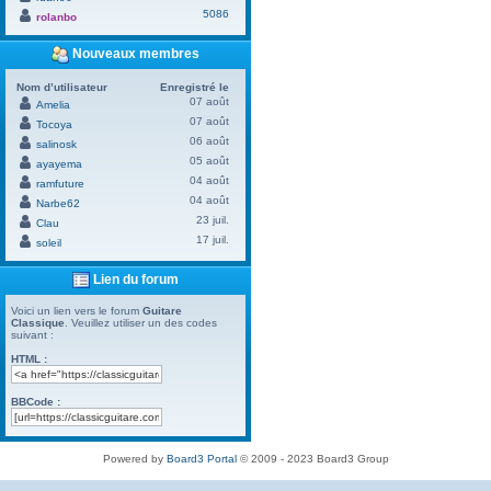
5086
rolanbo
Nouveaux membres
Nom d’utilisateur
Enregistré le
07 août
Amelia
07 août
Tocoya
06 août
salinosk
05 août
ayayema
04 août
ramfuture
04 août
Narbe62
23 juil.
Clau
17 juil.
soleil
Lien du forum
Voici un lien vers le forum
Guitare
Classique
. Veuillez utiliser un des codes
suivant :
HTML :
BBCode :
Powered by
Board3 Portal
© 2009 - 2023 Board3 Group