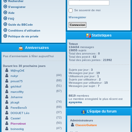
Rechercher
S’enregistrer
Se souvenir de moi
Aide
M’enregistrer
FAQ
Guide du BBCode
Conditions d’utilisation
Statistiques
Politique de vie privée
Totaux
134434
messages
Anniversaires
19855
sujets
Total des annonces :
0
Pas d’anniversaire à fêter aujourd’hui
Total des post-it :
62
Total des pièces jointes :
21992
Durant les 30 prochains jours
Sujets par jour :
3
M@ngOr€
Messages par jour :
19
(44)
nukyr
Utilisateurs par jour :
1
Sujets par utilisateur :
2
(68)
proust75
Messages par utilisateur :
15
(51)
Messages par sujet :
7
grichkof
(67)
marcofifty
8819
membres
Johanne
Le membre enregistré le plus récent est
(74)
ayayema
.
jdcagli
(69)
FrereBenoît
L’équipe du forum
(37)
DOGUET Léo
(72)
Cassiel
Administrateurs
(50)
Pierrotinot
ClassicGuitare
(47)
boineekig