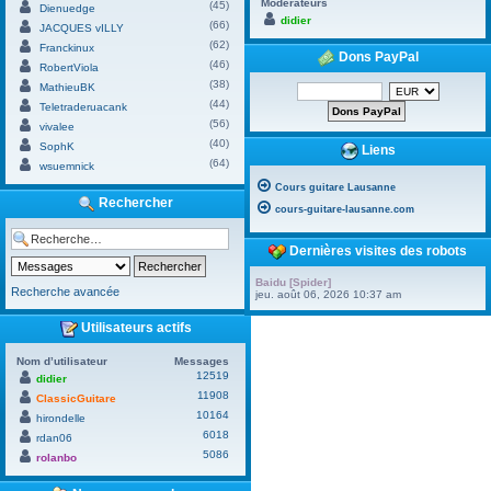
Modérateurs
(45)
Dienuedge
didier
(66)
JACQUES vILLY
(62)
Franckinux
Dons PayPal
(46)
RobertViola
(38)
MathieuBK
(44)
Teletraderuacank
(56)
vivalee
(40)
SophK
Liens
(64)
wsuemnick
Cours guitare Lausanne
Rechercher
cours-guitare-lausanne.com
Dernières visites des robots
Baidu [Spider]
Recherche avancée
jeu. août 06, 2026 10:37 am
Utilisateurs actifs
Nom d’utilisateur
Messages
12519
didier
11908
ClassicGuitare
10164
hirondelle
6018
rdan06
5086
rolanbo