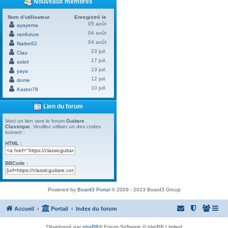
Nouveaux membres
Nom d’utilisateur
Enregistré le
05 août
ayayema
04 août
ramfuture
04 août
Narbe62
23 juil.
Clau
17 juil.
soleil
13 juil.
yaya
12 juil.
dome
10 juil.
Kastor78
Lien du forum
Voici un lien vers le forum
Guitare
Classique
. Veuillez utiliser un des codes
suivant :
HTML :
BBCode :
Powered by
Board3 Portal
© 2009 - 2023 Board3 Group
Accueil
Portail
Index du forum
Développé par
phpBB
® Forum Software © phpBB Limited