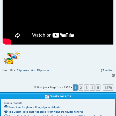
Vus : 18 •
Réponses : 0
•
Répondre
[
Tout lire
]
1
2
3
4
5
1370
2739 sujets • Page
1
sur
1370
•
…
Sujets récents
Sujets récents
Drive Your Neighbors Crazy #guitar #shorts
The Guitar Piece That Appeared From Nowhere #guitar #shorts