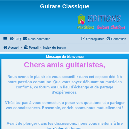
Guitare Classique
FAQ
Nous contacter
S’enregistrer
Connexion
Accueil
Portail
Index du forum
Message de bienvenue
Chers amis guitaristes,
Nous avons le plaisir de vous accueillir dans cet espace dédié à
notre passion commune. Que vous soyez débutant ou musicien
confirmé, ce forum est un lieu d'échange et de partage
d'expériences.
N'hésitez pas à vous connecter, à poser vos questions et à partager
vos connaissances. Ensemble, enrichissons-nous mutuellement !
Avant de plonger dans les discussions, nous vous invitons à lire
les
règles
du forum.