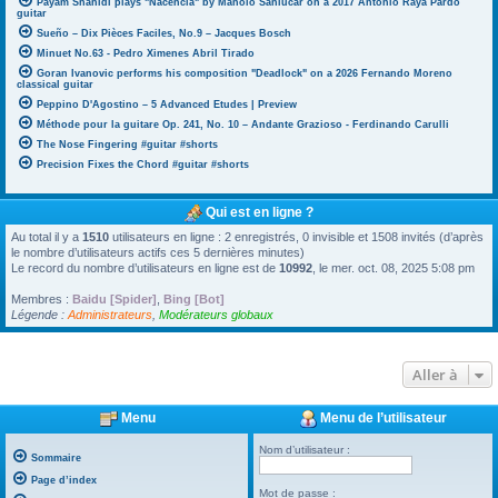
Payam Shahidi plays "Nacencia" by Manolo Sanlúcar on a 2017 Antonio Raya Pardo
guitar
Sueño – Dix Pièces Faciles, No.9 – Jacques Bosch
Minuet No.63 - Pedro Ximenes Abril Tirado
Goran Ivanovic performs his composition "Deadlock" on a 2026 Fernando Moreno
classical guitar
Peppino D'Agostino – 5 Advanced Etudes | Preview
Méthode pour la guitare Op. 241, No. 10 – Andante Grazioso - Ferdinando Carulli
The Nose Fingering #guitar #shorts
Precision Fixes the Chord #guitar #shorts
Qui est en ligne ?
Au total il y a
1510
utilisateurs en ligne : 2 enregistrés, 0 invisible et 1508 invités (d’après
le nombre d’utilisateurs actifs ces 5 dernières minutes)
Le record du nombre d’utilisateurs en ligne est de
10992
, le mer. oct. 08, 2025 5:08 pm
Membres :
Baidu [Spider]
,
Bing [Bot]
Légende :
Administrateurs
,
Modérateurs globaux
Aller à
Menu
Menu de l’utilisateur
Nom d’utilisateur :
Sommaire
Page d’index
Mot de passe :