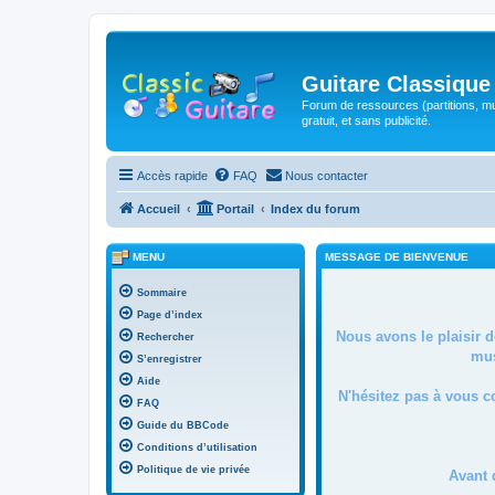
Guitare Classique
Forum de ressources (partitions, mu
gratuit, et sans publicité.
Accès rapide
FAQ
Nous contacter
Accueil
Portail
Index du forum
MENU
MESSAGE DE BIENVENUE
Sommaire
Page d’index
Nous avons le plaisir 
Rechercher
mus
S’enregistrer
Aide
N'hésitez pas à vous c
FAQ
Guide du BBCode
Conditions d’utilisation
Politique de vie privée
Avant 