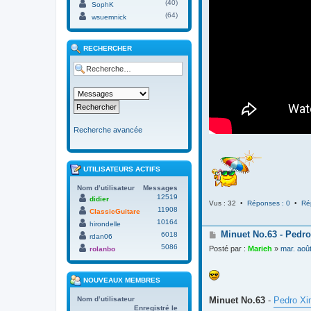
(40)
SophK
(64)
wsuemnick
RECHERCHER
Recherche avancée
UTILISATEURS ACTIFS
Nom d’utilisateur
Messages
12519
didier
Vus : 32 •
Réponses : 0
•
Ré
11908
ClassicGuitare
10164
hirondelle
M
Minuet No.63 - Pedro
6018
rdan06
e
5086
Posté par :
Marieh
»
mar. aoû
rolanbo
s
s
a
NOUVEAUX MEMBRES
g
e
Minuet No.63
-
Pedro Xi
Nom d’utilisateur
Enregistré le