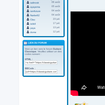
06 août
salinosk
05 août
ayayema
04 août
ramfuture
04 août
Narbe62
23 juil.
Clau
17 juil.
soleil
13 juil.
yaya
12 juil.
dome
LIEN DU FORUM
Voici un lien vers le forum
Guitare
Classique
. Veuillez utiliser un des
codes suivant :
HTML :
BBCode :