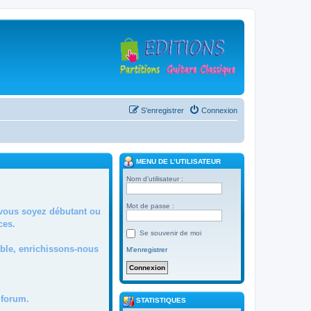
S’enregistrer
Connexion
MENU DE L’UTILISATEUR
Nom d’utilisateur :
Mot de passe :
 vous soyez débutant ou
ces.
Se souvenir de moi
mble, enrichissons-nous
M’enregistrer
forum.
STATISTIQUES