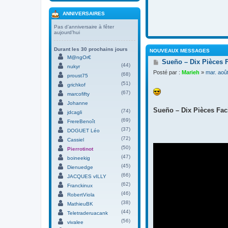
ANNIVERSAIRES
Pas d’anniversaire à fêter
aujourd’hui
Durant les 30 prochains jours
NOUVEAUX MESSAGES
M@ngOr€
M
Sueño – Dix Pièces 
(44)
nukyr
e
Posté par :
Marieh
»
mar. aoû
(68)
s
proust75
s
(51)
grichkof
a
(67)
marcofifty
g
Johanne
e
Sueño – Dix Pièces Faci
(74)
jdcagli
(69)
FrereBenoît
(37)
DOGUET Léo
(72)
Cassiel
(50)
Pierrotinot
(47)
boineekig
(45)
Dienuedge
(66)
JACQUES vILLY
(62)
Franckinux
(46)
RobertViola
(38)
MathieuBK
(44)
Teletraderuacank
(56)
vivalee