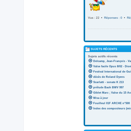
Vus : 22 •
Réponses : 0
•
Ré
SUJETS RÉCENTS
Sujets actifs récents
Delcamp, Jean-François - Va
Valse facile Opus 8/02 - Di
Festival International de Gui
décès de Roland Dyens
Scarlatti - sonate K 213
prélude Bach BWV 997
Giblet Marc ; Valse du 15 Ao
Misa à jour
Fouilleul 01F ARCHE n°500
Index des compositeurs (mise