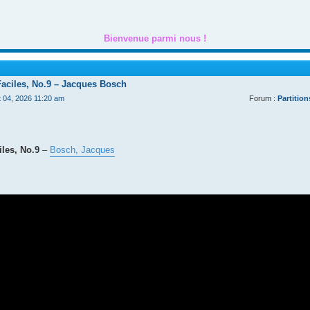
Bienvenue parmi nous !
Faciles, No.9 – Jacques Bosch
t 04, 2026 11:20 am
Forum :
Partition
les, No.9
–
Bosch, Jacques