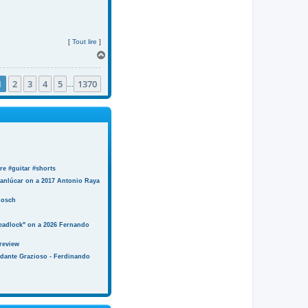
[
Tout lire
]
H
a
u
1
2
3
4
5
1370
t
…
e #guitar #shorts
anlúcar on a 2017 Antonio Raya
Bosch
eadlock" on a 2026 Fernando
review
ndante Grazioso - Ferdinando