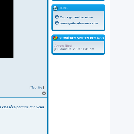
LIENS
Cours guitare Lausanne
cours-guitare-lausanne.com
DERNIÈRES VISITES DES ROBOTS
Ahrefs [Bot]
jeu. août 06, 2026 11:31 pm
[
Tout lire
]
H
a
u
t
s classées par titre et niveau