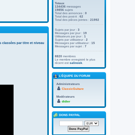
Totaux
134436
messages
19856
sujets
Total des annonces :
0
Total des post-it :
62
Total des pièces jointes :
21992
Sujets par jour :
3
Messages par jour :
19
Utilisateurs par jour :
1
Sujets par utilisateur :
2
s classées par titre et niveau
Messages par utilisateur :
15
Messages par sujet :
7
8820
membres
Le membre enregistré le plus
récent est
salinosk
.
L’ÉQUIPE DU FORUM
Administrateurs
ClassicGuitare
Modérateurs
didier
DONS PAYPAL