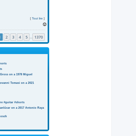
[
Tout lire
]
H
a
u
1
2
3
4
5
1370
t
…
horts
ts
 Gross on a 1978 Miguel
iovanni Tomasi on a 2021
e #guitar #shorts
anlúcar on a 2017 Antonio Raya
Bosch