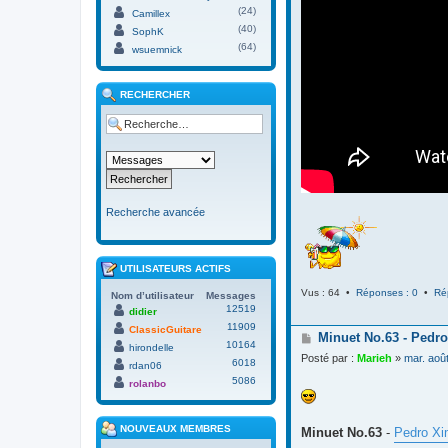
(24)
Camillex
(40)
SophK
(64)
wsuemnick
RECHERCHER
Recherche avancée
UTILISATEURS ACTIFS
Vus : 64 •
Réponses : 0
•
Ré
Nom d’utilisateur
Messages
12519
didier
11909
ClassicGuitare
M
Minuet No.63 - Pedro
10164
hirondelle
e
Posté par :
Marieh
»
mar. aoû
6018
s
rdan06
s
5086
rolanbo
a
g
e
NOUVEAUX MEMBRES
Minuet No.63
-
Pedro Xi