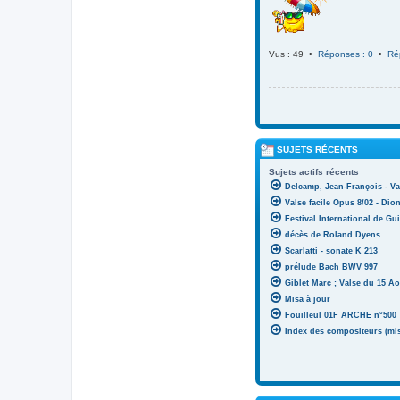
Vus : 49 •
Réponses : 0
•
Ré
SUJETS RÉCENTS
Sujets actifs récents
Delcamp, Jean-François - Va
Valse facile Opus 8/02 - Di
Festival International de Gui
décès de Roland Dyens
Scarlatti - sonate K 213
prélude Bach BWV 997
Giblet Marc ; Valse du 15 Ao
Misa à jour
Fouilleul 01F ARCHE n°500
Index des compositeurs (mise