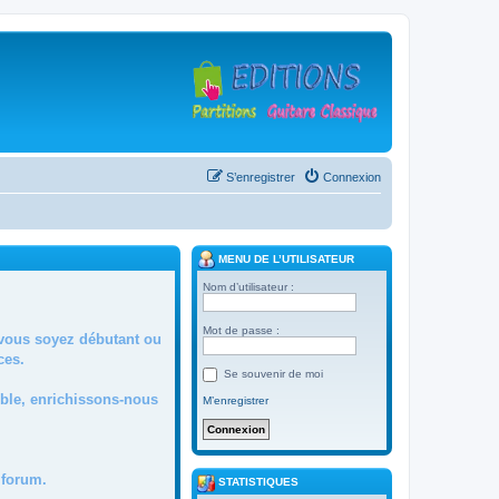
S’enregistrer
Connexion
MENU DE L’UTILISATEUR
Nom d’utilisateur :
Mot de passe :
 vous soyez débutant ou
ces.
Se souvenir de moi
mble, enrichissons-nous
M’enregistrer
forum.
STATISTIQUES