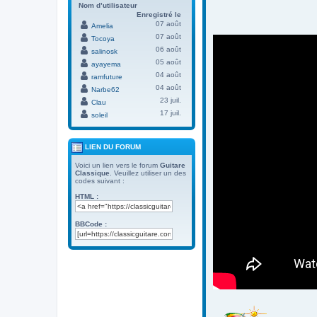
Nom d’utilisateur
Enregistré le
07 août
Amelia
07 août
Tocoya
06 août
salinosk
05 août
ayayema
04 août
ramfuture
04 août
Narbe62
23 juil.
Clau
17 juil.
soleil
LIEN DU FORUM
Voici un lien vers le forum
Guitare
Classique
. Veuillez utiliser un des
codes suivant :
HTML :
BBCode :