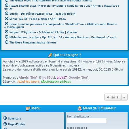
The Guitar Piece That Appeared From Nowhere #guitar #shorts
Payam Shahidi plays "Nacencia" by Manolo Sanlúcar on a 2017 Antonio Raya Pardo
guitar
Sueño – Dix Pièces Faciles, No.9 – Jacques Bosch
Minuet No.63 - Pedro Ximenes Abril Tirado
Goran Ivanovic performs his composition "Deadlock" on a 2026 Fernando Moreno
classical guitar
Peppino D'Agostino – 5 Advanced Etudes | Preview
Méthode pour la guitare Op. 241, No. 10 – Andante Grazioso - Ferdinando Carulli
The Nose Fingering #guitar #shorts
Qui est en ligne ?
Au total il y a
1977
utilisateurs en ligne : 4 enregistrés, 0 invisible et 1973 invités (d’après
le nombre d’utilisateurs actifs ces 5 dernières minutes)
Le record du nombre d’utilisateurs en ligne est de
10992
, le mer. oct. 08, 2025 5:08 pm
Membres :
Ahrefs [Bot]
,
Bing [Bot]
,
giga17
,
Google [Bot]
Légende :
Administrateurs
,
Modérateurs globaux
Aller à
Menu
Menu de l’utilisateur
Nom d’utilisateur :
Sommaire
Page d’index
Mot de passe :