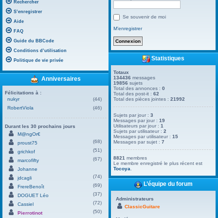
Rechercher
S’enregistrer
Se souvenir de moi
Aide
M’enregistrer
FAQ
Guide du BBCode
Conditions d’utilisation
Statistiques
Politique de vie privée
Totaux
134436
messages
Anniversaires
19856
sujets
Total des annonces :
0
Félicitations à :
Total des post-it :
62
nukyr
(44)
Total des pièces jointes :
21992
RobertViola
(46)
Sujets par jour :
3
Messages par jour :
19
Utilisateurs par jour :
1
Durant les 30 prochains jours
Sujets par utilisateur :
2
M@ngOr€
Messages par utilisateur :
15
(68)
Messages par sujet :
7
proust75
(51)
grichkof
8821
membres
(67)
marcofifty
Le membre enregistré le plus récent est
Tocoya
.
Johanne
(74)
jdcagli
L’équipe du forum
(69)
FrereBenoît
(37)
DOGUET Léo
Administrateurs
(72)
Cassiel
ClassicGuitare
(50)
Pierrotinot