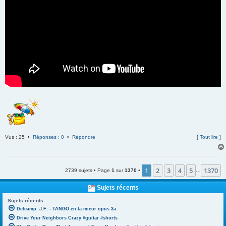
Vus : 25 •
Réponses : 0
•
Répondre
[
Tout lire
]
1
2
3
4
5
1370
2739 sujets • Page
1
sur
1370
•
…
Sujets récents
Sujets récents
Delcamp. J.F: - TANGO en la mieur opus 3a
Drive Your Neighbors Crazy #guitar #shorts