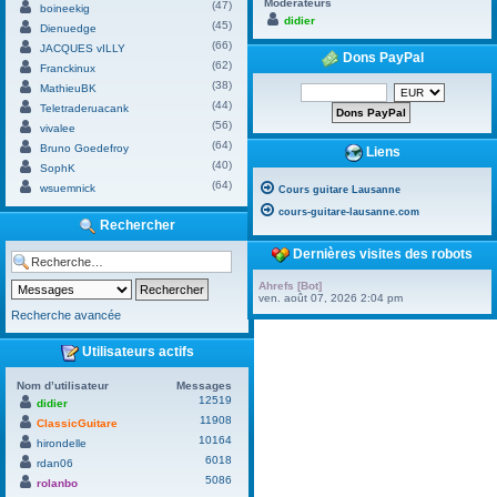
Modérateurs
(47)
boineekig
didier
(45)
Dienuedge
(66)
JACQUES vILLY
Dons PayPal
(62)
Franckinux
(38)
MathieuBK
(44)
Teletraderuacank
(56)
vivalee
(64)
Bruno Goedefroy
Liens
(40)
SophK
(64)
wsuemnick
Cours guitare Lausanne
cours-guitare-lausanne.com
Rechercher
Dernières visites des robots
Ahrefs [Bot]
ven. août 07, 2026 2:04 pm
Recherche avancée
Utilisateurs actifs
Nom d’utilisateur
Messages
12519
didier
11908
ClassicGuitare
10164
hirondelle
6018
rdan06
5086
rolanbo