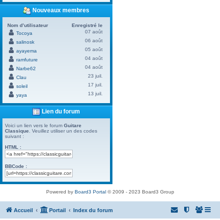
Nouveaux membres
Nom d’utilisateur
Enregistré le
07 août
Tocoya
06 août
salinosk
05 août
ayayema
04 août
ramfuture
04 août
Narbe62
23 juil.
Clau
17 juil.
soleil
13 juil.
yaya
Lien du forum
Voici un lien vers le forum
Guitare
Classique
. Veuillez utiliser un des codes
suivant :
HTML :
BBCode :
Powered by
Board3 Portal
© 2009 - 2023 Board3 Group
Accueil
Portail
Index du forum