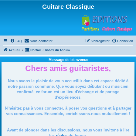
Guitare Classique
FAQ
Nous contacter
S’enregistrer
Connexion
Accueil
Portail
Index du forum
Message de bienvenue
Chers amis guitaristes,
Nous avons le plaisir de vous accueillir dans cet espace dédié à
notre passion commune. Que vous soyez débutant ou musicien
confirmé, ce forum est un lieu d'échange et de partage
d'expériences.
N'hésitez pas à vous connecter, à poser vos questions et à partager
vos connaissances. Ensemble, enrichissons-nous mutuellement !
Avant de plonger dans les discussions, nous vous invitons à lire
les
règles
du forum.