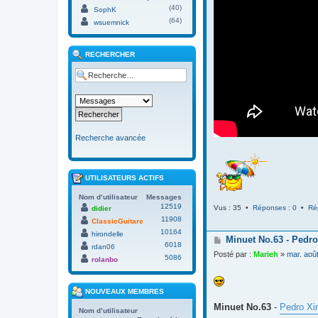
(40)
SophK
(64)
wsuemnick
RECHERCHER
Recherche avancée
UTILISATEURS ACTIFS
Nom d’utilisateur
Messages
12519
Vus : 35 •
Réponses : 0
•
Ré
didier
11908
ClassicGuitare
10164
hirondelle
M
Minuet No.63 - Pedro
6018
rdan06
e
Posté par :
Marieh
»
mar. aoû
5086
s
rolanbo
s
a
g
NOUVEAUX MEMBRES
e
Minuet No.63
-
Pedro Xi
Nom d’utilisateur