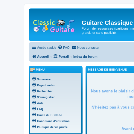
Guitare Classique
Forum de ressources (partitions, mu
gratuit, et sans publicité.
Accès rapide
FAQ
Nous contacter
Accueil
Portail
Index du forum
MENU
MESSAGE DE BIENVENUE
Sommaire
Page d’index
Nous avons le plaisir 
Rechercher
mus
S’enregistrer
Aide
N'hésitez pas à vous c
FAQ
Guide du BBCode
Conditions d’utilisation
Politique de vie privée
Avant 