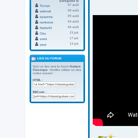
Enregistré le
07 août
Tocoya
06 août
salinosk
05 août
ayayema
04 août
ramfuture
04 août
Narbe62
23 juil.
Clau
17 juil.
soleil
13 juil.
yaya
LIEN DU FORUM
Voici un lien vers le forum
Guitare
Classique
. Veuillez utiliser un des
codes suivant :
HTML :
BBCode :