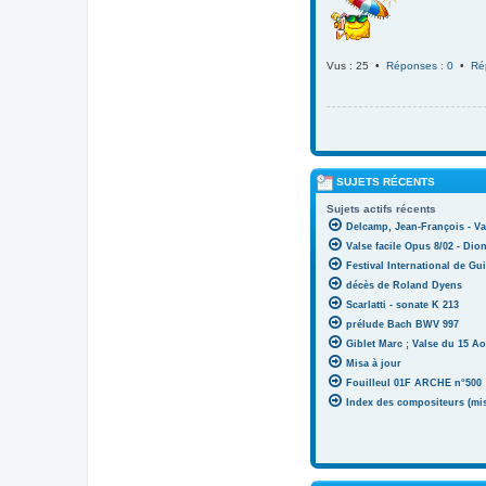
Vus : 25 •
Réponses : 0
•
Ré
SUJETS RÉCENTS
Sujets actifs récents
Delcamp, Jean-François - Va
Valse facile Opus 8/02 - Di
Festival International de Gui
décès de Roland Dyens
Scarlatti - sonate K 213
prélude Bach BWV 997
Giblet Marc ; Valse du 15 Ao
Misa à jour
Fouilleul 01F ARCHE n°500
Index des compositeurs (mise