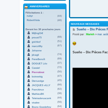
ANNIVERSAIRES
Félicitations à :
nukyr
(44)
RobertViola
(46)
NOUVEAUX MESSAGES
M
Sueño – Dix Pièces 
Durant les 30 prochains jours
e
M@ngOr€
Posté par :
Marieh
»
mar. aoû
s
(68)
proust75
s
(51)
grichkof
a
(67)
g
marcofifty
e
Johanne
Sueño – Dix Pièces Faci
(74)
jdcagli
(69)
FrereBenoît
(37)
DOGUET Léo
(72)
Cassiel
(50)
Pierrotinot
(47)
boineekig
(45)
Dienuedge
(66)
JACQUES vILLY
(62)
Franckinux
(38)
MathieuBK
(44)
Teletraderuacank
(56)
vivalee
(64)
Bruno Goedefroy