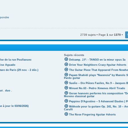
pondre
2739 sujets • Page
1
sur
1370
•
Sujets récents
lse de la rue Poullaouec
Delcamp. J.F: - TANGO en la mieur opus 3a
oniso Aguado
Drive Your Neighbors Crazy #guitar #shorts
tare de Paris (29 nov. - 2 déc.)
The Guitar Piece That Appeared From Nowher
Payam Shahidi plays "Nacencia" by Manolo S
Pardo guitar
Sueño – Dix Pièces Faciles, No.9 – Jacques 
Minuet No.63 - Pedro Ximenes Abril Tirado
ut . duo .
Goran Ivanovic performs his composition "D
Moreno classical guitar
Peppino D'Agostino – 5 Advanced Etudes | P
 à jour le 03/06/2026)
Méthode pour la guitare Op. 241, No. 10 – A
Carulli
The Nose Fingering #guitar #shorts