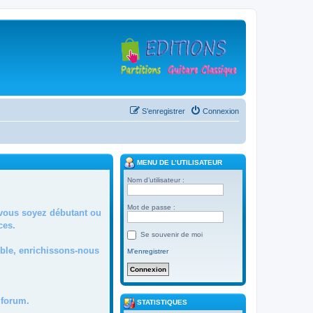
S’enregistrer
Connexion
MENU DE L’UTILISATEUR
Nom d’utilisateur :
Mot de passe :
 vous soyez débutant ou
ces.
Se souvenir de moi
mble, enrichissons-nous
M’enregistrer
forum.
STATISTIQUES