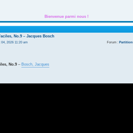
Bienvenue parmi nous !
Faciles, No.9 – Jacques Bosch
t 04, 2026 11:20 am
Forum :
Partition
les, No.9
–
Bosch, Jacques