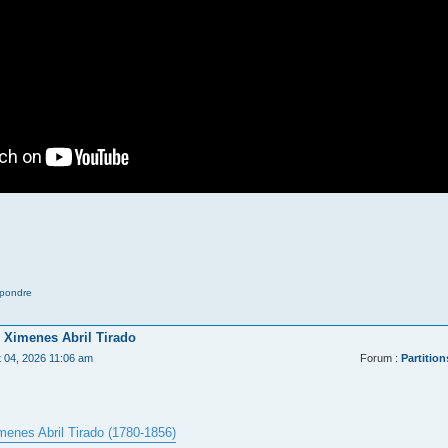
pondre
 Ximenes Abril Tirado
t 04, 2026 11:06 am
Forum :
Partition
menes Abril Tirado (1780-1856)