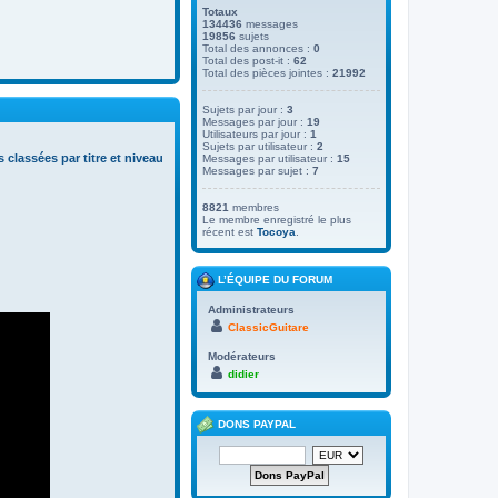
Totaux
134436
messages
19856
sujets
Total des annonces :
0
Total des post-it :
62
Total des pièces jointes :
21992
Sujets par jour :
3
Messages par jour :
19
Utilisateurs par jour :
1
Sujets par utilisateur :
2
s classées par titre et niveau
Messages par utilisateur :
15
Messages par sujet :
7
8821
membres
Le membre enregistré le plus
récent est
Tocoya
.
L’ÉQUIPE DU FORUM
Administrateurs
ClassicGuitare
Modérateurs
didier
DONS PAYPAL