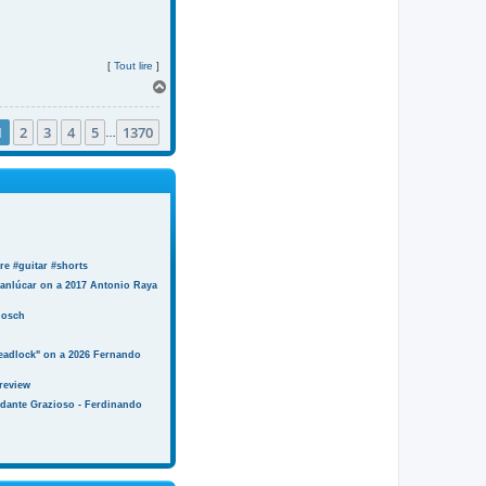
[
Tout lire
]
H
a
u
1
2
3
4
5
1370
t
…
e #guitar #shorts
anlúcar on a 2017 Antonio Raya
Bosch
eadlock" on a 2026 Fernando
review
ndante Grazioso - Ferdinando