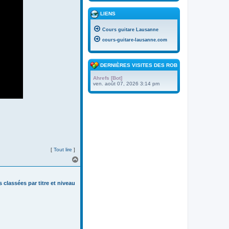
LIENS
Cours guitare Lausanne
cours-guitare-lausanne.com
DERNIÈRES VISITES DES ROBOTS
Ahrefs [Bot]
ven. août 07, 2026 3:14 pm
[
Tout lire
]
H
a
u
t
s classées par titre et niveau