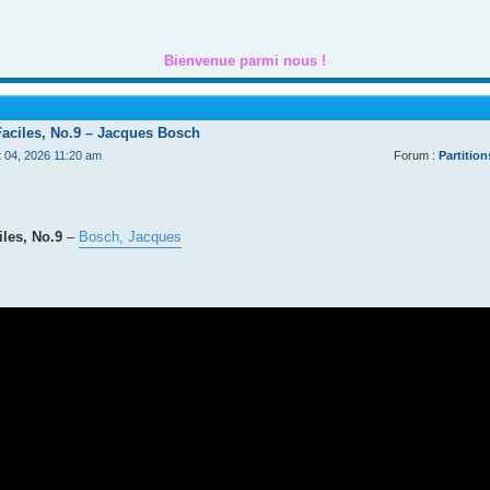
Bienvenue parmi nous !
Faciles, No.9 – Jacques Bosch
t 04, 2026 11:20 am
Forum :
Partition
les, No.9
–
Bosch, Jacques