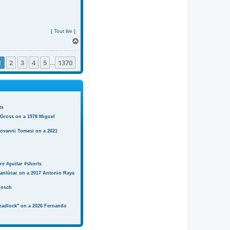
[
Tout lire
]
H
a
u
1
2
3
4
5
1370
t
…
ts
 Gross on a 1978 Miguel
iovanni Tomasi on a 2021
e #guitar #shorts
anlúcar on a 2017 Antonio Raya
Bosch
eadlock" on a 2026 Fernando