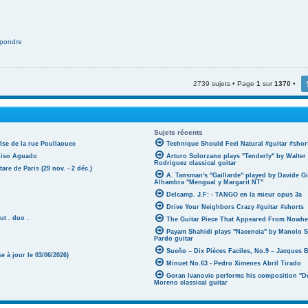
pondre
2739 sujets • Page
1
sur
1370
•
Sujets récents
lse de la rue Poullaouec
Technique Should Feel Natural #guitar #shor
oniso Aguado
Arturo Solorzano plays "Tenderly" by Walter
Rodriguez classical guitar
tare de Paris (29 nov. - 2 déc.)
A. Tansman's "Gaillarde" played by Davide G
Alhambra "Mengual y Margarit NT"
Delcamp. J.F: - TANGO en la mieur opus 3a
Drive Your Neighbors Crazy #guitar #shorts
ut . duo .
The Guitar Piece That Appeared From Nowher
Payam Shahidi plays "Nacencia" by Manolo S
Pardo guitar
Sueño – Dix Pièces Faciles, No.9 – Jacques 
 à jour le 03/06/2026)
Minuet No.63 - Pedro Ximenes Abril Tirado
Goran Ivanovic performs his composition "D
Moreno classical guitar