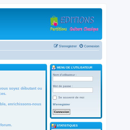
S’enregistrer
Connexion
MENU DE L’UTILISATEUR
Nom d’utilisateur :
Mot de passe :
 vous soyez débutant ou
ces.
Se souvenir de moi
mble, enrichissons-nous
M’enregistrer
forum.
STATISTIQUES