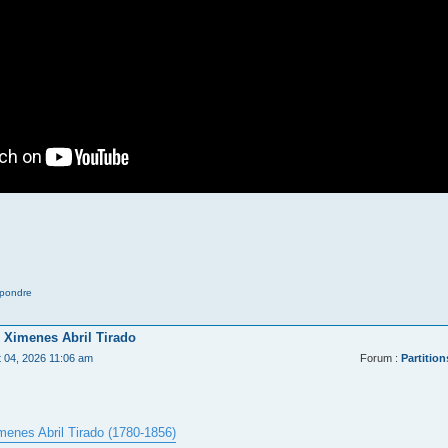
pondre
 Ximenes Abril Tirado
t 04, 2026 11:06 am
Forum :
Partition
menes Abril Tirado (1780-1856)