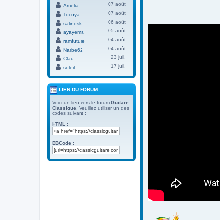
07 août
Amelia
07 août
Tocoya
06 août
salinosk
05 août
ayayema
04 août
ramfuture
04 août
Narbe62
23 juil.
Clau
17 juil.
soleil
LIEN DU FORUM
Voici un lien vers le forum
Guitare
Classique
. Veuillez utiliser un des
codes suivant :
HTML :
BBCode :