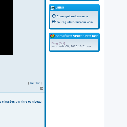
LIENS
Cours guitare Lausanne
cours-guitare-lausanne.com
DERNIÈRES VISITES DES ROBOTS
Bing [Bot]
sam. août 08, 2026 10:51 am
[
Tout lire
]
H
a
u
t
s classées par titre et niveau