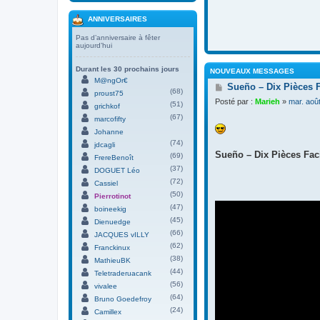
ANNIVERSAIRES
Pas d’anniversaire à fêter
aujourd’hui
Durant les 30 prochains jours
NOUVEAUX MESSAGES
M@ngOr€
M
Sueño – Dix Pièces 
(68)
proust75
e
Posté par :
Marieh
»
mar. aoû
(51)
s
grichkof
s
(67)
marcofifty
a
Johanne
g
(74)
jdcagli
e
Sueño – Dix Pièces Faci
(69)
FrereBenoît
(37)
DOGUET Léo
(72)
Cassiel
(50)
Pierrotinot
(47)
boineekig
(45)
Dienuedge
(66)
JACQUES vILLY
(62)
Franckinux
(38)
MathieuBK
(44)
Teletraderuacank
(56)
vivalee
(64)
Bruno Goedefroy
(24)
Camillex