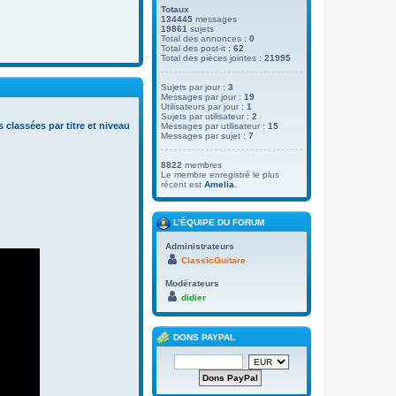
Totaux
134445
messages
19861
sujets
Total des annonces :
0
Total des post-it :
62
Total des pièces jointes :
21995
Sujets par jour :
3
Messages par jour :
19
Utilisateurs par jour :
1
Sujets par utilisateur :
2
s classées par titre et niveau
Messages par utilisateur :
15
Messages par sujet :
7
8822
membres
Le membre enregistré le plus
récent est
Amelia
.
L’ÉQUIPE DU FORUM
Administrateurs
ClassicGuitare
Modérateurs
didier
DONS PAYPAL