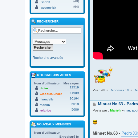
(40)
SophK
(64)
wsuemnick
RECHERCHER
Recherche avancée
UTILISATEURS ACTIFS
Nom d’utilisateur
Messages
12519
didier
Vus : 48 •
Réponses : 0
•
Ré
11909
ClassicGuitare
10164
hirondelle
M
Minuet No.63 - Pedro
6018
rdan06
e
5086
Posté par :
Marieh
»
mar. aoû
rolanbo
s
s
a
NOUVEAUX MEMBRES
g
e
Minuet No.63
-
Pedro Xi
Nom d’utilisateur
Enregistré le