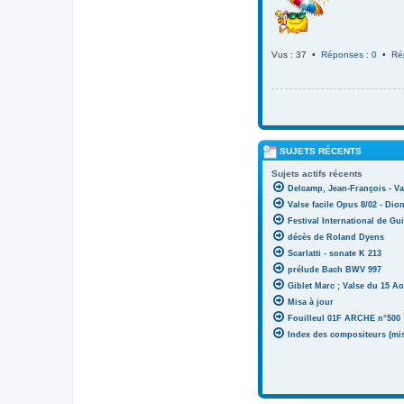
Vus : 37 •
Réponses : 0
•
Ré
SUJETS RÉCENTS
Sujets actifs récents
Delcamp, Jean-François - Va
Valse facile Opus 8/02 - Di
Festival International de Gui
décès de Roland Dyens
Scarlatti - sonate K 213
prélude Bach BWV 997
Giblet Marc ; Valse du 15 Ao
Misa à jour
Fouilleul 01F ARCHE n°500
Index des compositeurs (mise