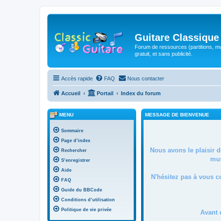
Guitare Classique
Forum de ressources (partitions, mu
gratuit, et sans publicité.
Accès rapide
FAQ
Nous contacter
Accueil
Portail
Index du forum
MENU
MESSAGE DE BIENVENUE
Sommaire
Page d’index
Nous avons le plaisir 
Rechercher
mus
S’enregistrer
Aide
N'hésitez pas à vous c
FAQ
Guide du BBCode
Conditions d’utilisation
Politique de vie privée
Avant 