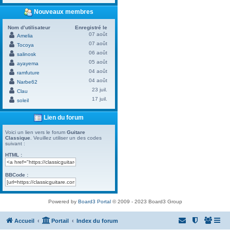
Nouveaux membres
Nom d’utilisateur
Enregistré le
07 août
Amelia
07 août
Tocoya
06 août
salinosk
05 août
ayayema
04 août
ramfuture
04 août
Narbe62
23 juil.
Clau
17 juil.
soleil
Lien du forum
Voici un lien vers le forum
Guitare
Classique
. Veuillez utiliser un des codes
suivant :
HTML :
BBCode :
Powered by
Board3 Portal
© 2009 - 2023 Board3 Group
Accueil
Portail
Index du forum