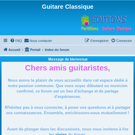
Guitare Classique
FAQ
Nous contacter
S’enregistrer
Connexion
Accueil
Portail
Index du forum
Message de bienvenue
Chers amis guitaristes,
Nous avons le plaisir de vous accueillir dans cet espace dédié à
notre passion commune. Que vous soyez débutant ou musicien
confirmé, ce forum est un lieu d'échange et de partage
d'expériences.
N'hésitez pas à vous connecter, à poser vos questions et à partager
vos connaissances. Ensemble, enrichissons-nous mutuellement !
Avant de plonger dans les discussions, nous vous invitons à lire
les
règles
du forum.