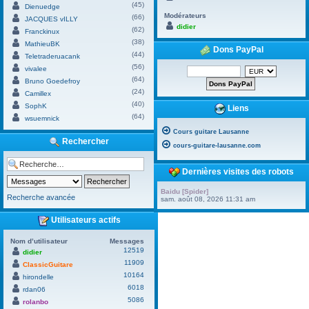
(45)
Dienuedge
Modérateurs
(66)
JACQUES vILLY
didier
(62)
Franckinux
(38)
MathieuBK
Dons PayPal
(44)
Teletraderuacank
(56)
vivalee
(64)
Bruno Goedefroy
(24)
Camillex
(40)
SophK
Liens
(64)
wsuemnick
Cours guitare Lausanne
Rechercher
cours-guitare-lausanne.com
Dernières visites des robots
Baidu [Spider]
Recherche avancée
sam. août 08, 2026 11:31 am
Utilisateurs actifs
Nom d’utilisateur
Messages
12519
didier
11909
ClassicGuitare
10164
hirondelle
6018
rdan06
5086
rolanbo