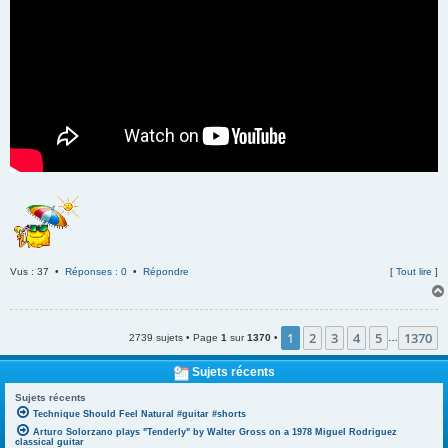
Vus : 37 •
Réponses : 0
•
Répondre
[
Tout lire
]
1
2
3
4
5
1370
2739 sujets • Page
1
sur
1370
•
…
Sujets récents
Sujets récents
Technique Should Feel Natural #guitar #shorts
Arturo Solorzano plays "Tenderly" by Walter Gross on a 1978 Miguel Rodriguez
classical guitar