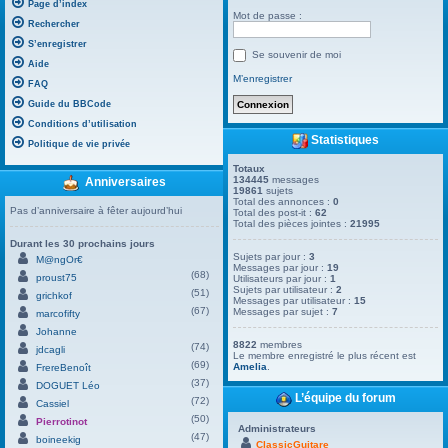
Page d’index
Mot de passe :
Rechercher
S’enregistrer
Se souvenir de moi
Aide
M’enregistrer
FAQ
Guide du BBCode
Conditions d’utilisation
Statistiques
Politique de vie privée
Totaux
134445
messages
Anniversaires
19861
sujets
Total des annonces :
0
Pas d’anniversaire à fêter aujourd’hui
Total des post-it :
62
Total des pièces jointes :
21995
Durant les 30 prochains jours
Sujets par jour :
3
M@ngOr€
Messages par jour :
19
(68)
proust75
Utilisateurs par jour :
1
Sujets par utilisateur :
2
(51)
grichkof
Messages par utilisateur :
15
(67)
Messages par sujet :
7
marcofifty
Johanne
8822
membres
(74)
jdcagli
Le membre enregistré le plus récent est
(69)
Amelia
.
FrereBenoît
(37)
DOGUET Léo
L’équipe du forum
(72)
Cassiel
(50)
Pierrotinot
Administrateurs
(47)
boineekig
ClassicGuitare