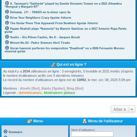
A. Tansman's "Gaillarde" played by Davide Giovanni Tomasi on a 2021 Alhambra
"Mengual y Margarit NT"
Delcamp. J.F: - TANGO en la mieur opus 3a
Drive Your Neighbors Crazy #guitar #shorts
The Guitar Piece That Appeared From Nowhere #guitar #shorts
Payam Shahidi plays "Nacencia" by Manolo Sanlúcar on a 2017 Antonio Raya Pardo
guitar
Sueño – Dix Pièces Faciles, No.9 – Jacques Bosch
Minuet No.63 - Pedro Ximenes Abril Tirado
Goran Ivanovic performs his composition "Deadlock" on a 2026 Fernando Moreno
classical guitar
Qui est en ligne ?
Au total il y a
2034
utilisateurs en ligne : 3 enregistrés, 0 invisible et 2031 invités (d’après
le nombre d’utilisateurs actifs ces 5 dernières minutes)
Le record du nombre d’utilisateurs en ligne est de
10992
, le mer. oct. 08, 2025 5:08 pm
Membres :
Ahrefs [Bot]
,
Baidu [Spider]
,
Bing [Bot]
Légende :
Administrateurs
,
Modérateurs globaux
Aller à
Menu
Menu de l’utilisateur
Nom d’utilisateur :
Sommaire