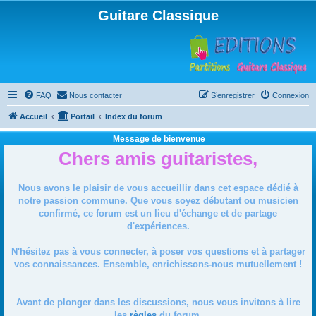
Guitare Classique
FAQ
Nous contacter
S’enregistrer
Connexion
Accueil
Portail
Index du forum
Message de bienvenue
Chers amis guitaristes,
Nous avons le plaisir de vous accueillir dans cet espace dédié à
notre passion commune. Que vous soyez débutant ou musicien
confirmé, ce forum est un lieu d'échange et de partage
d'expériences.
N'hésitez pas à vous connecter, à poser vos questions et à partager
vos connaissances. Ensemble, enrichissons-nous mutuellement !
Avant de plonger dans les discussions, nous vous invitons à lire
les
règles
du forum.