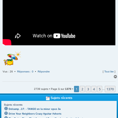
Vus : 26 •
Réponses : 0
•
Répondre
[
Tout lire
]
1
2
3
4
5
1370
2739 sujets • Page
1
sur
1370
•
…
Sujets récents
Sujets récents
Delcamp. J.F: - TANGO en la mieur opus 3a
Drive Your Neighbors Crazy #guitar #shorts