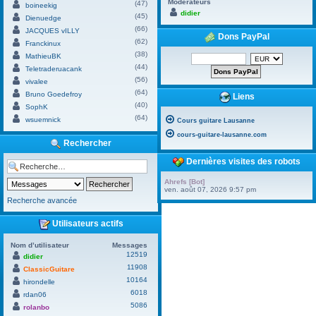
Modérateurs
(47)
boineekig
didier
(45)
Dienuedge
(66)
JACQUES vILLY
Dons PayPal
(62)
Franckinux
(38)
MathieuBK
(44)
Teletraderuacank
(56)
vivalee
(64)
Bruno Goedefroy
Liens
(40)
SophK
(64)
wsuemnick
Cours guitare Lausanne
cours-guitare-lausanne.com
Rechercher
Dernières visites des robots
Ahrefs [Bot]
ven. août 07, 2026 9:57 pm
Recherche avancée
Utilisateurs actifs
Nom d’utilisateur
Messages
12519
didier
11908
ClassicGuitare
10164
hirondelle
6018
rdan06
5086
rolanbo