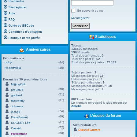
Rechercher
S’enregistrer
Se souvenir de moi
Aide
M’enregistrer
FAQ
Guide du BBCode
Conditions d’utilisation
Statistiques
Politique de vie privée
Totaux
134436
messages
Anniversaires
19856
sujets
Total des annonces :
0
Félicitations à :
Total des post-it :
62
nukyr
(44)
Total des pièces jointes :
21992
RobertViola
(46)
Sujets par jour :
3
Messages par jour :
19
Utilisateurs par jour :
1
Durant les 30 prochains jours
Sujets par utilisateur :
2
M@ngOr€
Messages par utilisateur :
15
(68)
Messages par sujet :
7
proust75
(51)
grichkof
8822
membres
(67)
marcofifty
Le membre enregistré le plus récent est
Amelia
.
Johanne
(74)
jdcagli
L’équipe du forum
(69)
FrereBenoît
(37)
DOGUET Léo
Administrateurs
(72)
Cassiel
ClassicGuitare
(50)
Pierrotinot