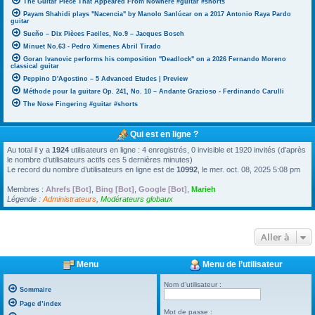
The Guitar Piece That Appeared From Nowhere #guitar #shorts
Payam Shahidi plays "Nacencia" by Manolo Sanlúcar on a 2017 Antonio Raya Pardo
guitar
Sueño – Dix Pièces Faciles, No.9 – Jacques Bosch
Minuet No.63 - Pedro Ximenes Abril Tirado
Goran Ivanovic performs his composition "Deadlock" on a 2026 Fernando Moreno
classical guitar
Peppino D'Agostino – 5 Advanced Etudes | Preview
Méthode pour la guitare Op. 241, No. 10 – Andante Grazioso - Ferdinando Carulli
The Nose Fingering #guitar #shorts
Qui est en ligne ?
Au total il y a
1924
utilisateurs en ligne : 4 enregistrés, 0 invisible et 1920 invités (d’après
le nombre d’utilisateurs actifs ces 5 dernières minutes)
Le record du nombre d’utilisateurs en ligne est de
10992
, le mer. oct. 08, 2025 5:08 pm
Membres :
Ahrefs [Bot]
,
Bing [Bot]
,
Google [Bot]
,
Marieh
Légende :
Administrateurs
,
Modérateurs globaux
Aller à
Menu
Menu de l’utilisateur
Nom d’utilisateur :
Sommaire
Page d’index
Mot de passe :