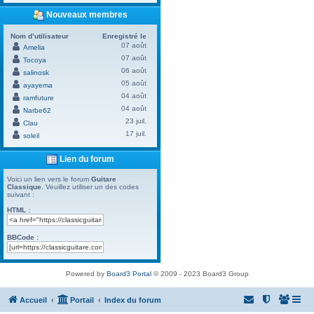
Nouveaux membres
Nom d’utilisateur
Enregistré le
07 août
Amelia
07 août
Tocoya
06 août
salinosk
05 août
ayayema
04 août
ramfuture
04 août
Narbe62
23 juil.
Clau
17 juil.
soleil
Lien du forum
Voici un lien vers le forum
Guitare
Classique
. Veuillez utiliser un des codes
suivant :
HTML :
BBCode :
Powered by
Board3 Portal
© 2009 - 2023 Board3 Group
Accueil
Portail
Index du forum