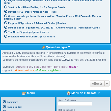
Payam Shahidi plays "Nacencia" by Manolo Sanlúcar on a 2017 Antonio Raya Pardo
guitar
Sueño – Dix Pièces Faciles, No.9 – Jacques Bosch
Minuet No.63 - Pedro Ximenes Abril Tirado
Goran Ivanovic performs his composition "Deadlock" on a 2026 Fernando Moreno
classical guitar
Peppino D'Agostino – 5 Advanced Etudes | Preview
Méthode pour la guitare Op. 241, No. 10 – Andante Grazioso - Ferdinando Carulli
The Nose Fingering #guitar #shorts
Precision Fixes the Chord #guitar #shorts
Qui est en ligne ?
Au total il y a
92
utilisateurs en ligne : 4 enregistrés, 0 invisible et 88 invités (d’après le
nombre d’utilisateurs actifs ces 5 dernières minutes)
Le record du nombre d’utilisateurs en ligne est de
10992
, le mer. oct. 08, 2025 5:08 pm
Membres :
Ahrefs [Bot]
,
Baidu [Spider]
,
Bing [Bot]
,
giga17
Légende :
Administrateurs
,
Modérateurs globaux
Aller à
Menu
Menu de l’utilisateur
Nom d’utilisateur :
Sommaire
Page d’index
Mot de passe :