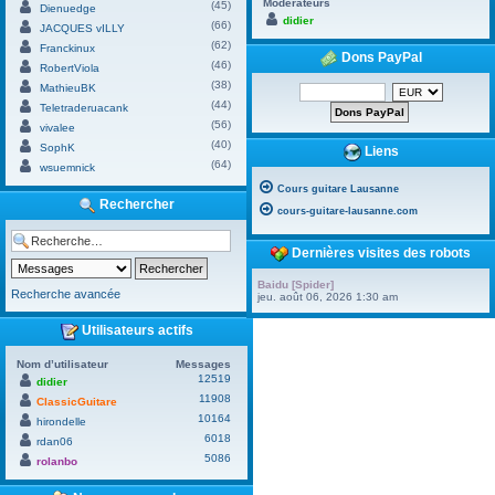
Modérateurs
(45)
Dienuedge
didier
(66)
JACQUES vILLY
(62)
Franckinux
Dons PayPal
(46)
RobertViola
(38)
MathieuBK
(44)
Teletraderuacank
(56)
vivalee
(40)
SophK
Liens
(64)
wsuemnick
Cours guitare Lausanne
Rechercher
cours-guitare-lausanne.com
Dernières visites des robots
Baidu [Spider]
Recherche avancée
jeu. août 06, 2026 1:30 am
Utilisateurs actifs
Nom d’utilisateur
Messages
12519
didier
11908
ClassicGuitare
10164
hirondelle
6018
rdan06
5086
rolanbo