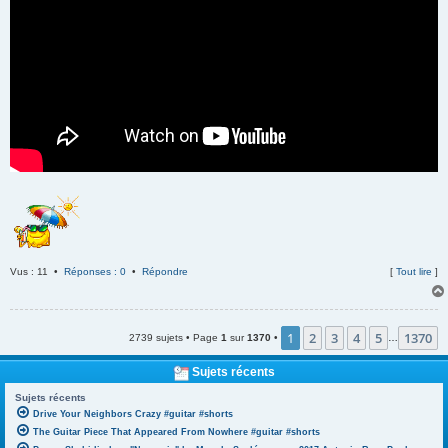
Vus : 11 •
Réponses : 0
•
Répondre
[
Tout lire
]
1
2
3
4
5
1370
2739 sujets • Page
1
sur
1370
•
…
Sujets récents
Sujets récents
Drive Your Neighbors Crazy #guitar #shorts
The Guitar Piece That Appeared From Nowhere #guitar #shorts