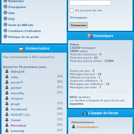
Rechercher
S’enregistrer
Se souvenir de moi
Aide
M’enregistrer
FAQ
Guide du BBCode
Conditions d’utilisation
Statistiques
Politique de vie privée
Totaux
134430
messages
Anniversaires
19855
sujets
Total des annonces :
0
Pas d’anniversaire à fêter aujourd’hui
Total des post-it :
62
Total des pièces jointes :
21989
Durant les 30 prochains jours
Sujets par jour :
3
M@ngOr€
Messages par jour :
19
(44)
nukyr
Utilisateurs par jour :
1
Sujets par utilisateur :
2
(68)
proust75
Messages par utilisateur :
15
(51)
Messages par sujet :
7
grichkof
(67)
marcofifty
8819
membres
Johanne
Le membre enregistré le plus récent est
(74)
ayayema
.
jdcagli
(69)
FrereBenoît
L’équipe du forum
(37)
DOGUET Léo
(72)
Cassiel
Administrateurs
(50)
Pierrotinot
ClassicGuitare
(47)
boineekig