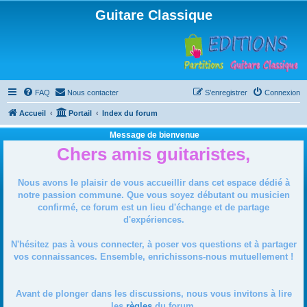
Guitare Classique
FAQ
Nous contacter
S’enregistrer
Connexion
Accueil
Portail
Index du forum
Message de bienvenue
Chers amis guitaristes,
Nous avons le plaisir de vous accueillir dans cet espace dédié à
notre passion commune. Que vous soyez débutant ou musicien
confirmé, ce forum est un lieu d'échange et de partage
d'expériences.
N'hésitez pas à vous connecter, à poser vos questions et à partager
vos connaissances. Ensemble, enrichissons-nous mutuellement !
Avant de plonger dans les discussions, nous vous invitons à lire
les
règles
du forum.