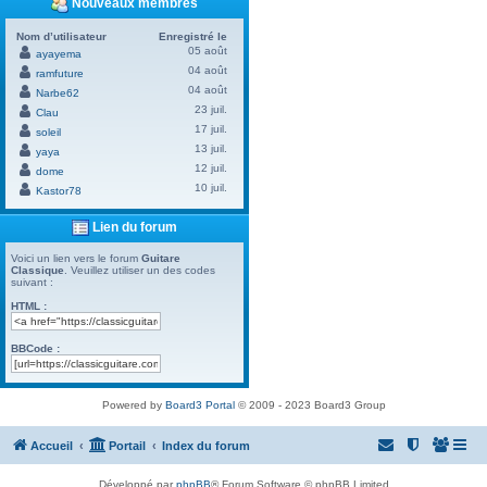
Nouveaux membres
Nom d’utilisateur
Enregistré le
05 août
ayayema
04 août
ramfuture
04 août
Narbe62
23 juil.
Clau
17 juil.
soleil
13 juil.
yaya
12 juil.
dome
10 juil.
Kastor78
Lien du forum
Voici un lien vers le forum
Guitare
Classique
. Veuillez utiliser un des codes
suivant :
HTML :
BBCode :
Powered by
Board3 Portal
© 2009 - 2023 Board3 Group
Accueil
Portail
Index du forum
Développé par
phpBB
® Forum Software © phpBB Limited