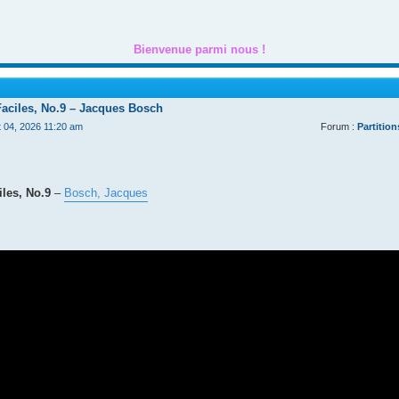
Bienvenue parmi nous !
Faciles, No.9 – Jacques Bosch
t 04, 2026 11:20 am
Forum :
Partition
les, No.9
–
Bosch, Jacques