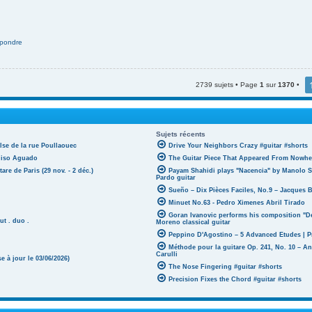
pondre
2739 sujets • Page
1
sur
1370
•
Sujets récents
lse de la rue Poullaouec
Drive Your Neighbors Crazy #guitar #shorts
oniso Aguado
The Guitar Piece That Appeared From Nowher
tare de Paris (29 nov. - 2 déc.)
Payam Shahidi plays "Nacencia" by Manolo S
Pardo guitar
Sueño – Dix Pièces Faciles, No.9 – Jacques 
Minuet No.63 - Pedro Ximenes Abril Tirado
Goran Ivanovic performs his composition "D
ut . duo .
Moreno classical guitar
Peppino D'Agostino – 5 Advanced Etudes | P
Méthode pour la guitare Op. 241, No. 10 – A
Carulli
 à jour le 03/06/2026)
The Nose Fingering #guitar #shorts
Precision Fixes the Chord #guitar #shorts