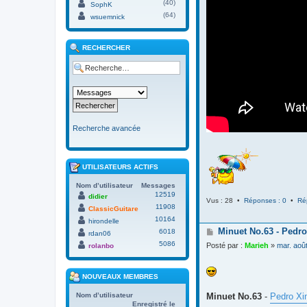
(40)
SophK
(64)
wsuemnick
RECHERCHER
Recherche avancée
UTILISATEURS ACTIFS
Nom d’utilisateur
Messages
12519
didier
Vus : 28 •
Réponses : 0
•
Ré
11908
ClassicGuitare
10164
hirondelle
M
Minuet No.63 - Pedro
6018
rdan06
e
5086
Posté par :
Marieh
»
mar. aoû
rolanbo
s
s
a
NOUVEAUX MEMBRES
g
e
Minuet No.63
-
Pedro Xi
Nom d’utilisateur
Enregistré le