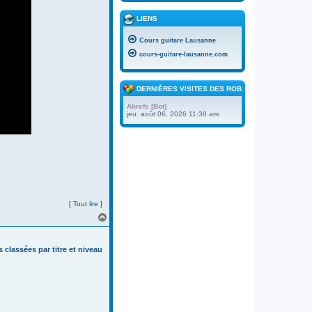
LIENS
Cours guitare Lausanne
cours-guitare-lausanne.com
DERNIÈRES VISITES DES ROBOTS
Ahrefs [Bot]
jeu. août 06, 2026 11:38 am
[
Tout lire
]
H
a
u
t
s classées par titre et niveau