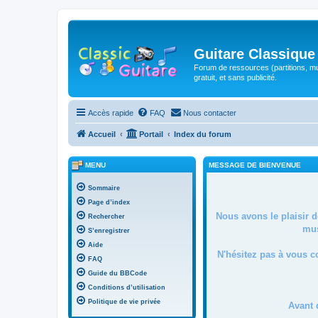
Guitare Classique
Forum de ressources (partitions, mu
gratuit, et sans publicité.
Accès rapide
FAQ
Nous contacter
Accueil
Portail
Index du forum
MENU
MESSAGE DE BIENVENUE
Sommaire
Page d’index
Nous avons le plaisir 
Rechercher
mus
S’enregistrer
Aide
N'hésitez pas à vous c
FAQ
Guide du BBCode
Conditions d’utilisation
Politique de vie privée
Avant 