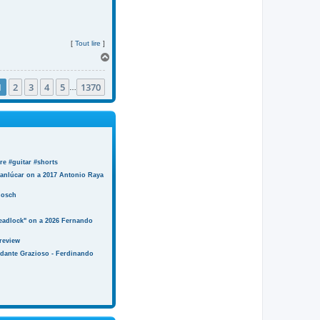
[
Tout lire
]
H
a
u
1
2
3
4
5
1370
t
…
e #guitar #shorts
anlúcar on a 2017 Antonio Raya
Bosch
eadlock" on a 2026 Fernando
review
ndante Grazioso - Ferdinando