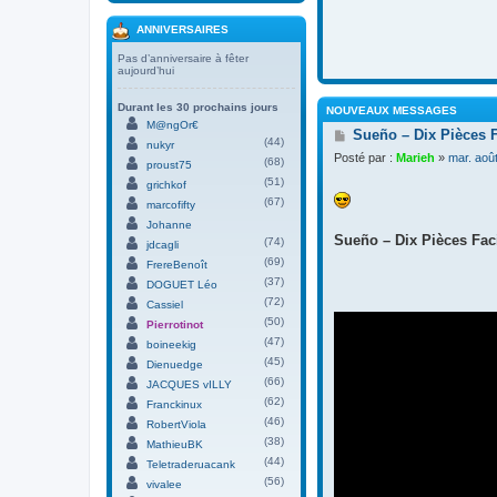
ANNIVERSAIRES
Pas d’anniversaire à fêter
aujourd’hui
Durant les 30 prochains jours
NOUVEAUX MESSAGES
M@ngOr€
M
Sueño – Dix Pièces 
(44)
nukyr
e
Posté par :
Marieh
»
mar. aoû
(68)
s
proust75
s
(51)
grichkof
a
(67)
marcofifty
g
Johanne
e
Sueño – Dix Pièces Faci
(74)
jdcagli
(69)
FrereBenoît
(37)
DOGUET Léo
(72)
Cassiel
(50)
Pierrotinot
(47)
boineekig
(45)
Dienuedge
(66)
JACQUES vILLY
(62)
Franckinux
(46)
RobertViola
(38)
MathieuBK
(44)
Teletraderuacank
(56)
vivalee