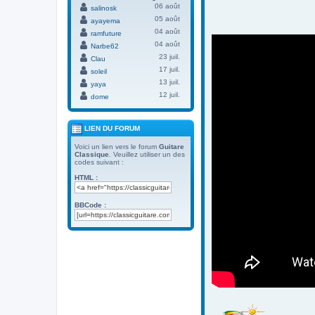
06 août
salinosk
05 août
ayayema
04 août
ramfuture
04 août
Narbe62
23 juil.
Clau
17 juil.
soleil
13 juil.
yaya
12 juil.
dome
LIEN DU FORUM
Voici un lien vers le forum
Guitare
Classique
. Veuillez utiliser un des
codes suivant :
HTML :
BBCode :