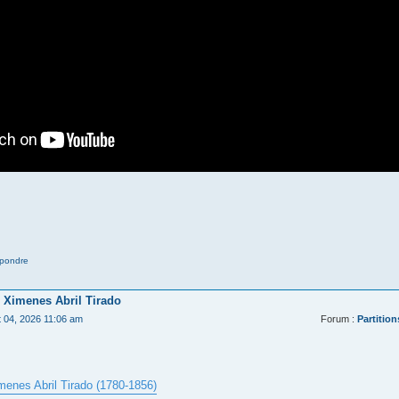
pondre
 Ximenes Abril Tirado
t 04, 2026 11:06 am
Forum :
Partition
menes Abril Tirado (1780-1856)