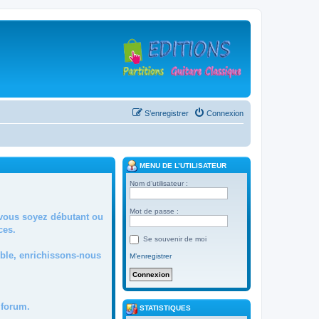
S’enregistrer
Connexion
MENU DE L’UTILISATEUR
Nom d’utilisateur :
Mot de passe :
 vous soyez débutant ou
ces.
Se souvenir de moi
mble, enrichissons-nous
M’enregistrer
forum.
STATISTIQUES