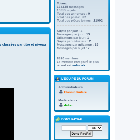
Totaux
134435
messages
19855
sujets
Total des annonces :
0
Total des post-it :
62
Total des pièces jointes :
21992
Sujets par jour :
3
Messages par jour :
19
Utilisateurs par jour :
1
Sujets par utilisateur :
2
s classées par titre et niveau
Messages par utilisateur :
15
Messages par sujet :
7
8820
membres
Le membre enregistré le plus
récent est
salinosk
.
L’ÉQUIPE DU FORUM
Administrateurs
ClassicGuitare
Modérateurs
didier
DONS PAYPAL