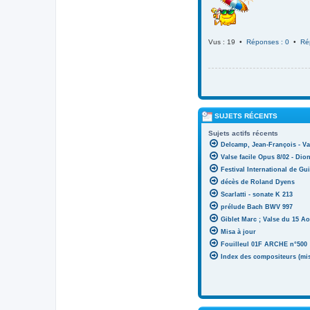
Vus : 19 •
Réponses : 0
•
Ré
SUJETS RÉCENTS
Sujets actifs récents
Delcamp, Jean-François - Va
Valse facile Opus 8/02 - Di
Festival International de Gui
décès de Roland Dyens
Scarlatti - sonate K 213
prélude Bach BWV 997
Giblet Marc ; Valse du 15 Ao
Misa à jour
Fouilleul 01F ARCHE n°500
Index des compositeurs (mise