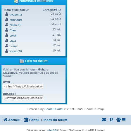
Nouveaux membres
Nom d’utilisateur
Enregistré le
05 août
ayayema
04 août
ramfuture
04 août
Narbe62
23 juil.
Clau
17 juil.
soleil
13 juil.
yaya
12 juil.
dome
10 juil.
Kastor78
Lien du forum
Voici un lien vers le forum
Guitare
Classique
. Veuillez utiliser un des codes
suivant :
HTML :
BBCode :
Powered by
Board3 Portal
© 2009 - 2023 Board3 Group
Accueil
Portail
Index du forum
Développé par
phpBB
® Forum Software © phpBB Limited