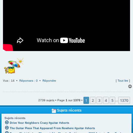
Vus : 14 •
Réponses : 0
•
Répondre
[
Tout lire
]
1
2
3
4
5
1370
2739 sujets • Page
1
sur
1370
•
…
Sujets récents
Sujets récents
Drive Your Neighbors Crazy #guitar #shorts
The Guitar Piece That Appeared From Nowhere #guitar #shorts