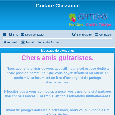
Guitare Classique
FAQ
Nous contacter
S’enregistrer
Connexion
Accueil
Portail
Index du forum
Message de bienvenue
Chers amis guitaristes,
Nous avons le plaisir de vous accueillir dans cet espace dédié à
notre passion commune. Que vous soyez débutant ou musicien
confirmé, ce forum est un lieu d'échange et de partage
d'expériences.
N'hésitez pas à vous connecter, à poser vos questions et à partager
vos connaissances. Ensemble, enrichissons-nous mutuellement !
Avant de plonger dans les discussions, nous vous invitons à lire
les
règles
du forum.