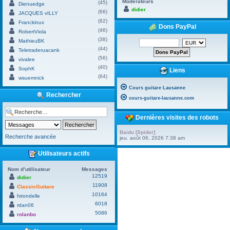
Modérateurs
(45)
Dienuedge
didier
(66)
JACQUES vILLY
(62)
Franckinux
Dons PayPal
(46)
RobertViola
(38)
MathieuBK
(44)
Teletraderuacank
(56)
vivalee
(40)
SophK
Liens
(64)
wsuemnick
Cours guitare Lausanne
Rechercher
cours-guitare-lausanne.com
Dernières visites des robots
Baidu [Spider]
Recherche avancée
jeu. août 06, 2026 7:38 am
Utilisateurs actifs
Nom d’utilisateur
Messages
12519
didier
11908
ClassicGuitare
10164
hirondelle
6018
rdan06
5086
rolanbo