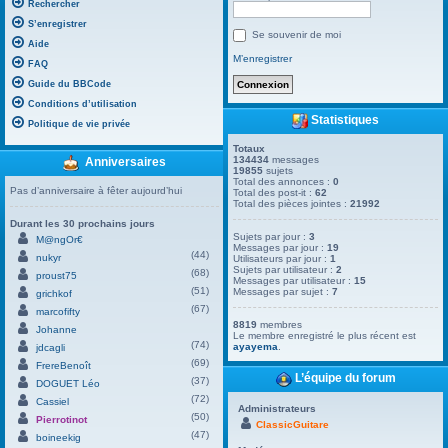
Rechercher
S’enregistrer
Se souvenir de moi
Aide
M’enregistrer
FAQ
Guide du BBCode
Conditions d’utilisation
Statistiques
Politique de vie privée
Totaux
134434
messages
Anniversaires
19855
sujets
Total des annonces :
0
Pas d’anniversaire à fêter aujourd’hui
Total des post-it :
62
Total des pièces jointes :
21992
Durant les 30 prochains jours
Sujets par jour :
3
M@ngOr€
Messages par jour :
19
(44)
nukyr
Utilisateurs par jour :
1
Sujets par utilisateur :
2
(68)
proust75
Messages par utilisateur :
15
(51)
Messages par sujet :
7
grichkof
(67)
marcofifty
8819
membres
Johanne
Le membre enregistré le plus récent est
(74)
ayayema
.
jdcagli
(69)
FrereBenoît
L’équipe du forum
(37)
DOGUET Léo
(72)
Cassiel
Administrateurs
(50)
Pierrotinot
ClassicGuitare
(47)
boineekig