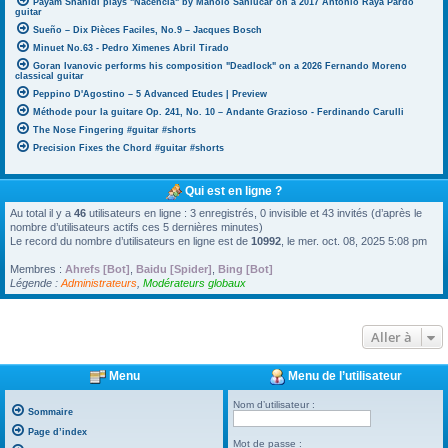
Payam Shahidi plays "Nacencia" by Manolo Sanlúcar on a 2017 Antonio Raya Pardo
guitar
Sueño – Dix Pièces Faciles, No.9 – Jacques Bosch
Minuet No.63 - Pedro Ximenes Abril Tirado
Goran Ivanovic performs his composition "Deadlock" on a 2026 Fernando Moreno
classical guitar
Peppino D'Agostino – 5 Advanced Etudes | Preview
Méthode pour la guitare Op. 241, No. 10 – Andante Grazioso - Ferdinando Carulli
The Nose Fingering #guitar #shorts
Precision Fixes the Chord #guitar #shorts
Qui est en ligne ?
Au total il y a
46
utilisateurs en ligne : 3 enregistrés, 0 invisible et 43 invités (d’après le
nombre d’utilisateurs actifs ces 5 dernières minutes)
Le record du nombre d’utilisateurs en ligne est de
10992
, le mer. oct. 08, 2025 5:08 pm
Membres :
Ahrefs [Bot]
,
Baidu [Spider]
,
Bing [Bot]
Légende :
Administrateurs
,
Modérateurs globaux
Aller à
Menu
Menu de l’utilisateur
Nom d’utilisateur :
Sommaire
Page d’index
Mot de passe :