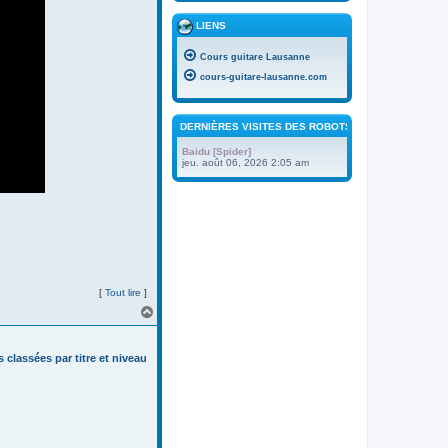
LIENS
Cours guitare Lausanne
cours-guitare-lausanne.com
DERNIÈRES VISITES DES ROBOTS
Baidu [Spider]
jeu. août 06, 2026 2:05 am
[
Tout lire
]
H
a
u
t
s classées par titre et niveau