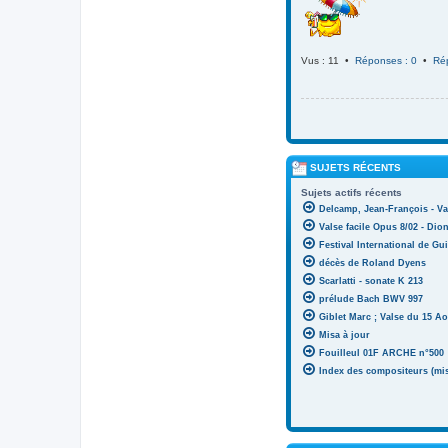
Vus : 11 •
Réponses : 0
•
Ré
SUJETS RÉCENTS
Sujets actifs récents
Delcamp, Jean-François - Va
Valse facile Opus 8/02 - Di
Festival International de Gui
décès de Roland Dyens
Scarlatti - sonate K 213
prélude Bach BWV 997
Giblet Marc ; Valse du 15 Ao
Misa à jour
Fouilleul 01F ARCHE n°500
Index des compositeurs (mise