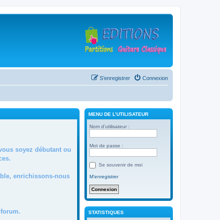
S’enregistrer
Connexion
MENU DE L’UTILISATEUR
Nom d’utilisateur :
Mot de passe :
 vous soyez débutant ou
ces.
Se souvenir de moi
mble, enrichissons-nous
M’enregistrer
forum.
STATISTIQUES