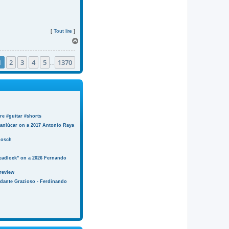
[
Tout lire
]
H
a
u
1
2
3
4
5
1370
t
…
e #guitar #shorts
anlúcar on a 2017 Antonio Raya
Bosch
eadlock" on a 2026 Fernando
review
ndante Grazioso - Ferdinando