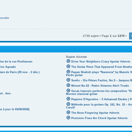
pondre
2739 sujets • Page
1
sur
1370
•
Sujets récents
lse de la rue Poullaouec
Drive Your Neighbors Crazy #guitar #shorts
oniso Aguado
The Guitar Piece That Appeared From Nowher
tare de Paris (29 nov. - 2 déc.)
Payam Shahidi plays "Nacencia" by Manolo S
Pardo guitar
Sueño – Dix Pièces Faciles, No.9 – Jacques 
Minuet No.63 - Pedro Ximenes Abril Tirado
Goran Ivanovic performs his composition "D
ut . duo .
Moreno classical guitar
Peppino D'Agostino – 5 Advanced Etudes | P
Méthode pour la guitare Op. 241, No. 10 – A
Carulli
 à jour le 03/06/2026)
The Nose Fingering #guitar #shorts
Precision Fixes the Chord #guitar #shorts