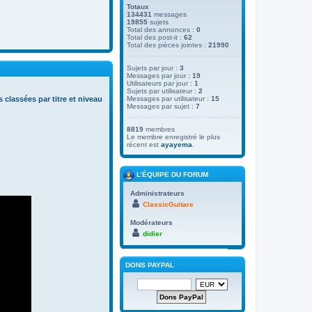
Totaux
134431
messages
19855
sujets
Total des annonces :
0
Total des post-it :
62
Total des pièces jointes :
21990
Sujets par jour :
3
Messages par jour :
19
Utilisateurs par jour :
1
Sujets par utilisateur :
2
s classées par titre et niveau
Messages par utilisateur :
15
Messages par sujet :
7
8819
membres
Le membre enregistré le plus
récent est
ayayema
.
L’ÉQUIPE DU FORUM
Administrateurs
ClassicGuitare
Modérateurs
didier
DONS PAYPAL