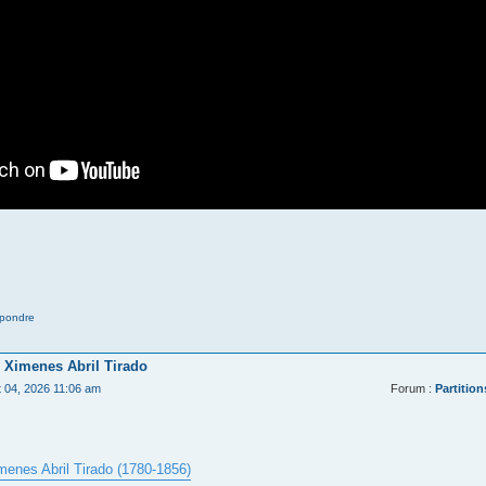
pondre
 Ximenes Abril Tirado
t 04, 2026 11:06 am
Forum :
Partition
menes Abril Tirado (1780-1856)