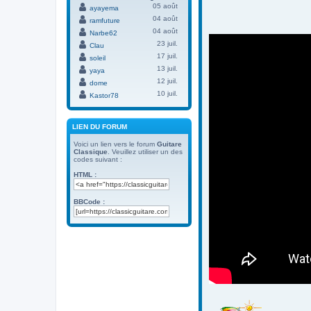
05 août
ayayema
04 août
ramfuture
04 août
Narbe62
23 juil.
Clau
17 juil.
soleil
13 juil.
yaya
12 juil.
dome
10 juil.
Kastor78
LIEN DU FORUM
Voici un lien vers le forum
Guitare
Classique
. Veuillez utiliser un des
codes suivant :
HTML :
BBCode :