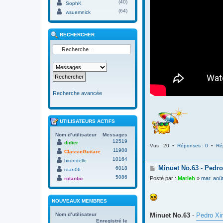
(40)
SophK
(64)
wsuemnick
RECHERCHER
Recherche avancée
UTILISATEURS ACTIFS
Nom d’utilisateur
Messages
12519
didier
Vus : 20 •
Réponses : 0
•
Ré
11908
ClassicGuitare
10164
hirondelle
M
Minuet No.63 - Pedro
6018
rdan06
e
5086
Posté par :
Marieh
»
mar. aoû
rolanbo
s
s
a
NOUVEAUX MEMBRES
g
e
Nom d’utilisateur
Minuet No.63
-
Pedro Xi
Enregistré le