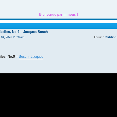
Bienvenue parmi nous !
Faciles, No.9 – Jacques Bosch
t 04, 2026 11:20 am
Forum :
Partition
les, No.9
–
Bosch, Jacques