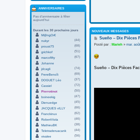
ANNIVERSAIRES
Pas d’anniversaire à fêter
aujourd’hui
Durant les 30 prochains jours
NOUVEAUX MESSAGES
M@ngOr€
M
Sueño – Dix Pièces 
(44)
nukyr
e
Posté par :
Marieh
»
mar. aoû
(68)
s
proust75
s
(51)
grichkof
a
(67)
marcofifty
g
Johanne
e
Sueño – Dix Pièces Faci
(74)
jdcagli
(69)
FrereBenoît
(37)
DOGUET Léo
(72)
Cassiel
(50)
Pierrotinot
(47)
boineekig
(45)
Dienuedge
(66)
JACQUES vILLY
(62)
Franckinux
(46)
RobertViola
(38)
MathieuBK
(44)
Teletraderuacank
(56)
vivalee