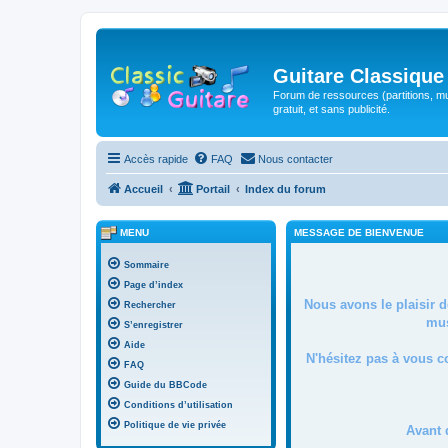
Guitare Classique
Forum de ressources (partitions, mu
gratuit, et sans publicité.
Accès rapide
FAQ
Nous contacter
Accueil
Portail
Index du forum
MENU
MESSAGE DE BIENVENUE
Sommaire
Page d’index
Nous avons le plaisir 
Rechercher
mus
S’enregistrer
Aide
N'hésitez pas à vous c
FAQ
Guide du BBCode
Conditions d’utilisation
Politique de vie privée
Avant 