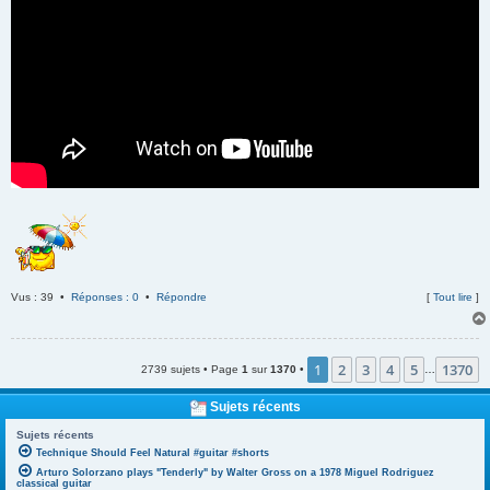
Vus : 39 •
Réponses : 0
•
Répondre
[
Tout lire
]
1
2
3
4
5
1370
2739 sujets • Page
1
sur
1370
•
…
Sujets récents
Sujets récents
Technique Should Feel Natural #guitar #shorts
Arturo Solorzano plays "Tenderly" by Walter Gross on a 1978 Miguel Rodriguez
classical guitar