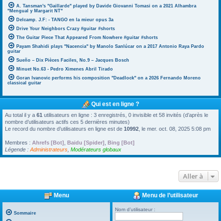
A. Tansman's "Gaillarde" played by Davide Giovanni Tomasi on a 2021 Alhambra
"Mengual y Margarit NT"
Delcamp. J.F: - TANGO en la mieur opus 3a
Drive Your Neighbors Crazy #guitar #shorts
The Guitar Piece That Appeared From Nowhere #guitar #shorts
Payam Shahidi plays "Nacencia" by Manolo Sanlúcar on a 2017 Antonio Raya Pardo
guitar
Sueño – Dix Pièces Faciles, No.9 – Jacques Bosch
Minuet No.63 - Pedro Ximenes Abril Tirado
Goran Ivanovic performs his composition "Deadlock" on a 2026 Fernando Moreno
classical guitar
Qui est en ligne ?
Au total il y a
61
utilisateurs en ligne : 3 enregistrés, 0 invisible et 58 invités (d’après le
nombre d’utilisateurs actifs ces 5 dernières minutes)
Le record du nombre d’utilisateurs en ligne est de
10992
, le mer. oct. 08, 2025 5:08 pm
Membres :
Ahrefs [Bot]
,
Baidu [Spider]
,
Bing [Bot]
Légende :
Administrateurs
,
Modérateurs globaux
Aller à
Menu
Menu de l’utilisateur
Nom d’utilisateur :
Sommaire