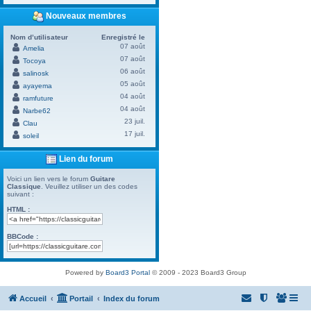
Nouveaux membres
Nom d’utilisateur
Enregistré le
07 août
Amelia
07 août
Tocoya
06 août
salinosk
05 août
ayayema
04 août
ramfuture
04 août
Narbe62
23 juil.
Clau
17 juil.
soleil
Lien du forum
Voici un lien vers le forum
Guitare
Classique
. Veuillez utiliser un des codes
suivant :
HTML :
BBCode :
Powered by
Board3 Portal
© 2009 - 2023 Board3 Group
Accueil
Portail
Index du forum