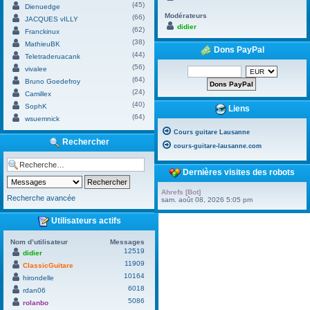
(45)
Dienuedge
Modérateurs
(66)
JACQUES vILLY
didier
(62)
Franckinux
(38)
MathieuBK
Dons PayPal
(44)
Teletraderuacank
(56)
vivalee
(64)
Bruno Goedefroy
(24)
Camillex
(40)
SophK
Liens
(64)
wsuemnick
Cours guitare Lausanne
Rechercher
cours-guitare-lausanne.com
Dernières visites des robots
Ahrefs [Bot]
Recherche avancée
sam. août 08, 2026 5:05 pm
Utilisateurs actifs
Nom d’utilisateur
Messages
12519
didier
11909
ClassicGuitare
10164
hirondelle
6018
rdan06
5086
rolanbo