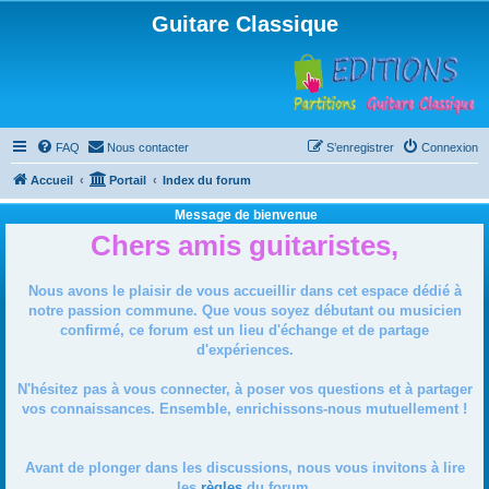
Guitare Classique
FAQ
Nous contacter
S’enregistrer
Connexion
Accueil
Portail
Index du forum
Message de bienvenue
Chers amis guitaristes,
Nous avons le plaisir de vous accueillir dans cet espace dédié à
notre passion commune. Que vous soyez débutant ou musicien
confirmé, ce forum est un lieu d'échange et de partage
d'expériences.
N'hésitez pas à vous connecter, à poser vos questions et à partager
vos connaissances. Ensemble, enrichissons-nous mutuellement !
Avant de plonger dans les discussions, nous vous invitons à lire
les
règles
du forum.