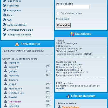
Page d’index
Mot de passe :
Rechercher
S’enregistrer
Se souvenir de moi
Aide
M’enregistrer
FAQ
Guide du BBCode
Conditions d’utilisation
Statistiques
Politique de vie privée
Totaux
134447
messages
Anniversaires
19862
sujets
Total des annonces :
0
Pas d’anniversaire à fêter aujourd’hui
Total des post-it :
62
Total des pièces jointes :
21995
Durant les 30 prochains jours
Sujets par jour :
3
M@ngOr€
Messages par jour :
19
(68)
proust75
Utilisateurs par jour :
1
Sujets par utilisateur :
2
(51)
grichkof
Messages par utilisateur :
15
(67)
Messages par sujet :
7
marcofifty
Johanne
8822
membres
(74)
jdcagli
Le membre enregistré le plus récent est
(69)
Amelia
.
FrereBenoît
(37)
DOGUET Léo
L’équipe du forum
(72)
Cassiel
(50)
Pierrotinot
Administrateurs
(47)
boineekig
ClassicGuitare