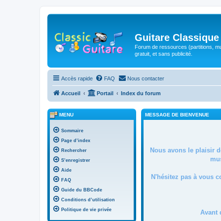
Guitare Classique
Forum de ressources (partitions, mu
gratuit, et sans publicité.
Accès rapide
FAQ
Nous contacter
Accueil
Portail
Index du forum
MENU
MESSAGE DE BIENVENUE
Sommaire
Page d’index
Nous avons le plaisir 
Rechercher
mus
S’enregistrer
Aide
N'hésitez pas à vous c
FAQ
Guide du BBCode
Conditions d’utilisation
Politique de vie privée
Avant 