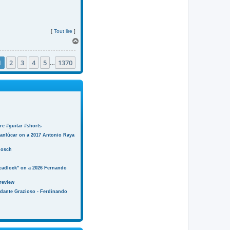
[
Tout lire
]
H
a
u
1
2
3
4
5
1370
t
…
e #guitar #shorts
anlúcar on a 2017 Antonio Raya
Bosch
eadlock" on a 2026 Fernando
review
ndante Grazioso - Ferdinando