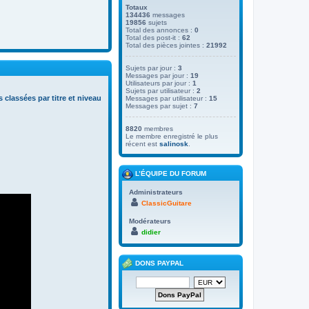
Totaux
134436
messages
19856
sujets
Total des annonces :
0
Total des post-it :
62
Total des pièces jointes :
21992
Sujets par jour :
3
Messages par jour :
19
Utilisateurs par jour :
1
Sujets par utilisateur :
2
s classées par titre et niveau
Messages par utilisateur :
15
Messages par sujet :
7
8820
membres
Le membre enregistré le plus
récent est
salinosk
.
L’ÉQUIPE DU FORUM
Administrateurs
ClassicGuitare
Modérateurs
didier
DONS PAYPAL