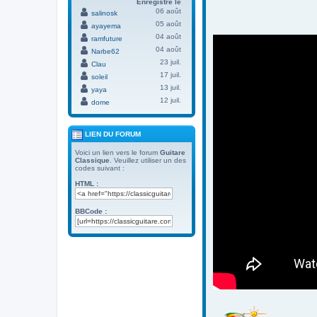
Enregistré le
06 août
salinosk
05 août
ayayema
04 août
ramfuture
04 août
Narbe62
23 juil.
Clau
17 juil.
soleil
13 juil.
yaya
12 juil.
dome
LIEN DU FORUM
Voici un lien vers le forum
Guitare
Classique
. Veuillez utiliser un des
codes suivant :
HTML :
BBCode :