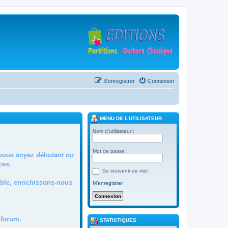
S’enregistrer
Connexion
MENU DE L’UTILISATEUR
Nom d’utilisateur :
Mot de passe :
 vous soyez débutant ou
ces.
Se souvenir de moi
mble, enrichissons-nous
M’enregistrer
forum.
STATISTIQUES