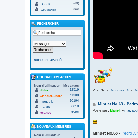
(40)
SophK
(64)
wsuemnick
RECHERCHER
Recherche avancée
UTILISATEURS ACTIFS
Nom d’utilisateur
Messages
12519
Vus : 32 •
Réponses : 0
•
Ré
didier
11908
ClassicGuitare
10164
hirondelle
M
Minuet No.63 - Pedro
6018
rdan06
e
Posté par :
Marieh
»
mar. aoû
5086
s
rolanbo
s
a
g
NOUVEAUX MEMBRES
e
Minuet No.63
-
Pedro Xi
Nom d’utilisateur