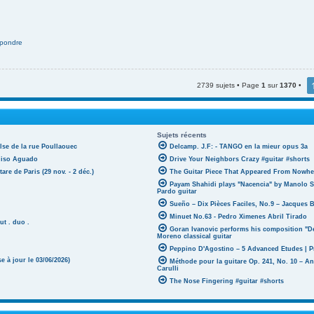
pondre
2739 sujets • Page
1
sur
1370
•
Sujets récents
lse de la rue Poullaouec
Delcamp. J.F: - TANGO en la mieur opus 3a
oniso Aguado
Drive Your Neighbors Crazy #guitar #shorts
tare de Paris (29 nov. - 2 déc.)
The Guitar Piece That Appeared From Nowher
Payam Shahidi plays "Nacencia" by Manolo S
Pardo guitar
Sueño – Dix Pièces Faciles, No.9 – Jacques 
Minuet No.63 - Pedro Ximenes Abril Tirado
ut . duo .
Goran Ivanovic performs his composition "D
Moreno classical guitar
Peppino D'Agostino – 5 Advanced Etudes | P
 à jour le 03/06/2026)
Méthode pour la guitare Op. 241, No. 10 – A
Carulli
The Nose Fingering #guitar #shorts