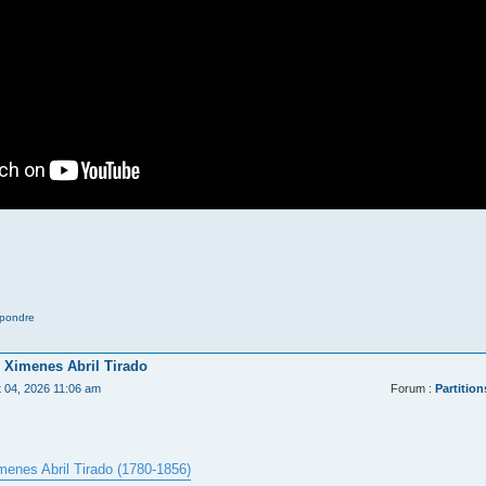
pondre
 Ximenes Abril Tirado
t 04, 2026 11:06 am
Forum :
Partition
menes Abril Tirado (1780-1856)