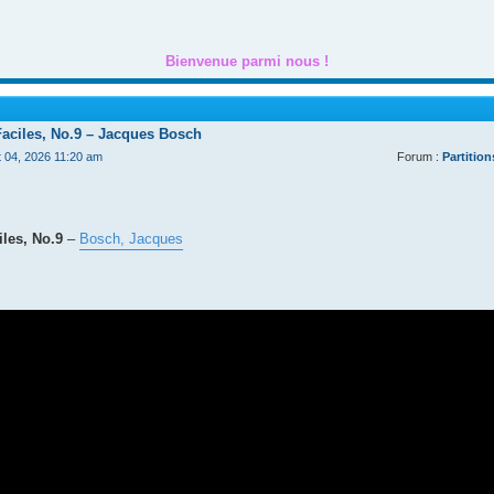
Bienvenue parmi nous !
Faciles, No.9 – Jacques Bosch
t 04, 2026 11:20 am
Forum :
Partition
les, No.9
–
Bosch, Jacques