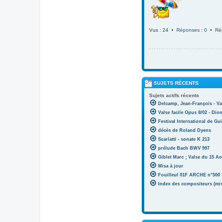
Vus : 24 •
Réponses : 0
•
Ré
SUJETS RÉCENTS
Sujets actifs récents
Delcamp, Jean-François - Va
Valse facile Opus 8/02 - Di
Festival International de Gui
décès de Roland Dyens
Scarlatti - sonate K 213
prélude Bach BWV 997
Giblet Marc ; Valse du 15 Ao
Misa à jour
Fouilleul 01F ARCHE n°500
Index des compositeurs (mise