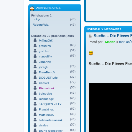
ANNIVERSAIRES
Félicitations à :
nukyr
(44)
RobertViola
(46)
NOUVEAUX MESSAGES
M
Sueño – Dix Pièces 
Durant les 30 prochains jours
e
M@ngOr€
Posté par :
Marieh
»
mar. aoû
s
(68)
proust75
s
(51)
grichkof
a
(67)
g
marcofifty
e
Johanne
Sueño – Dix Pièces Faci
(74)
jdcagli
(69)
FrereBenoît
(37)
DOGUET Léo
(72)
Cassiel
(50)
Pierrotinot
(47)
boineekig
(45)
Dienuedge
(66)
JACQUES vILLY
(62)
Franckinux
(38)
MathieuBK
(44)
Teletraderuacank
(56)
vivalee
(64)
Bruno Goedefroy