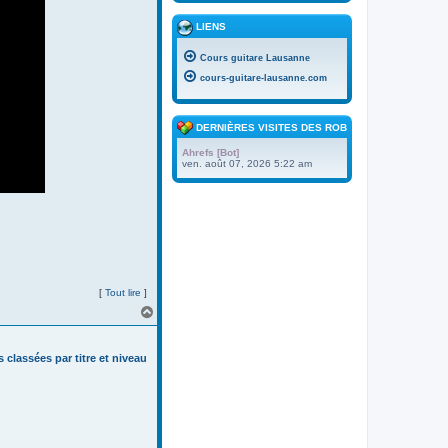
LIENS
Cours guitare Lausanne
cours-guitare-lausanne.com
DERNIÈRES VISITES DES ROBOTS
Ahrefs [Bot]
ven. août 07, 2026 5:22 am
[
Tout lire
]
H
a
u
t
s classées par titre et niveau