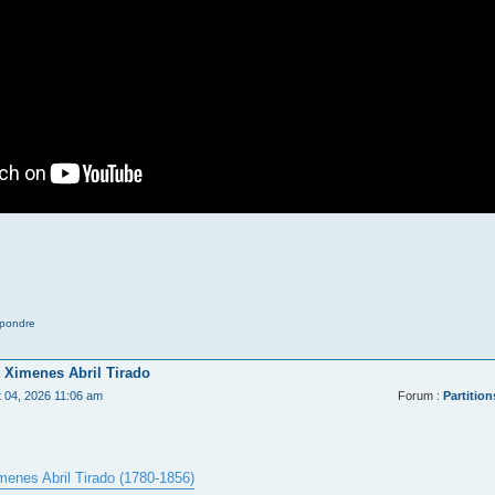
pondre
 Ximenes Abril Tirado
t 04, 2026 11:06 am
Forum :
Partition
menes Abril Tirado (1780-1856)