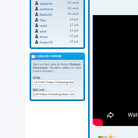
05 août
ayayema
04 août
ramfuture
04 août
Narbe62
23 juil.
Clau
17 juil.
soleil
13 juil.
yaya
12 juil.
dome
10 juil.
Kastor78
LIEN DU FORUM
Voici un lien vers le forum
Guitare
Classique
. Veuillez utiliser un des
codes suivant :
HTML :
BBCode :