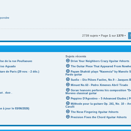
pondre
2739 sujets • Page
1
sur
1370
•
Sujets récents
lse de la rue Poullaouec
Drive Your Neighbors Crazy #guitar #shorts
oniso Aguado
The Guitar Piece That Appeared From Nowher
tare de Paris (29 nov. - 2 déc.)
Payam Shahidi plays "Nacencia" by Manolo S
Pardo guitar
Sueño – Dix Pièces Faciles, No.9 – Jacques 
Minuet No.63 - Pedro Ximenes Abril Tirado
Goran Ivanovic performs his composition "D
ut . duo .
Moreno classical guitar
Peppino D'Agostino – 5 Advanced Etudes | P
Méthode pour la guitare Op. 241, No. 10 – A
Carulli
 à jour le 03/06/2026)
The Nose Fingering #guitar #shorts
Precision Fixes the Chord #guitar #shorts