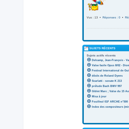
Vus : 13 •
Réponses : 0
•
Ré
SUJETS RÉCENTS
Sujets actifs récents
Delcamp, Jean-François - Va
Valse facile Opus 8/02 - Di
Festival International de Gui
décès de Roland Dyens
Scarlatti - sonate K 213
prélude Bach BWV 997
Giblet Marc ; Valse du 15 Ao
Misa à jour
Fouilleul 01F ARCHE n°500
Index des compositeurs (mise