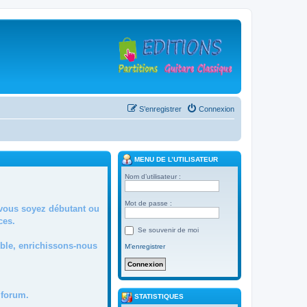
S’enregistrer
Connexion
MENU DE L’UTILISATEUR
Nom d’utilisateur :
Mot de passe :
 vous soyez débutant ou
ces.
Se souvenir de moi
mble, enrichissons-nous
M’enregistrer
forum.
STATISTIQUES