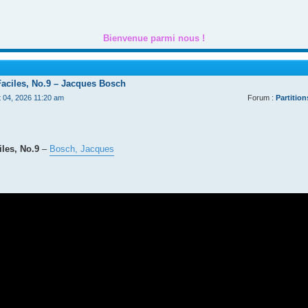
Bienvenue parmi nous !
Faciles, No.9 – Jacques Bosch
t 04, 2026 11:20 am
Forum :
Partition
les, No.9
–
Bosch, Jacques