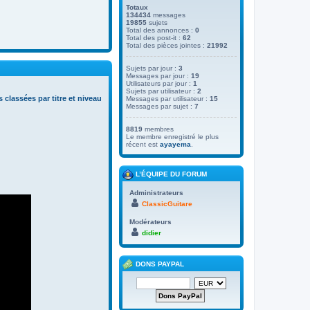
Totaux
134434
messages
19855
sujets
Total des annonces :
0
Total des post-it :
62
Total des pièces jointes :
21992
Sujets par jour :
3
Messages par jour :
19
Utilisateurs par jour :
1
Sujets par utilisateur :
2
s classées par titre et niveau
Messages par utilisateur :
15
Messages par sujet :
7
8819
membres
Le membre enregistré le plus
récent est
ayayema
.
L’ÉQUIPE DU FORUM
Administrateurs
ClassicGuitare
Modérateurs
didier
DONS PAYPAL