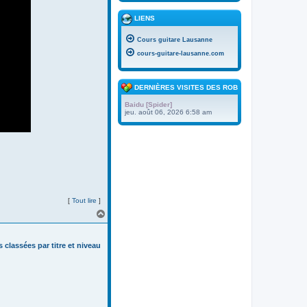
LIENS
Cours guitare Lausanne
cours-guitare-lausanne.com
DERNIÈRES VISITES DES ROBOTS
Baidu [Spider]
jeu. août 06, 2026 6:58 am
[
Tout lire
]
H
a
u
t
s classées par titre et niveau