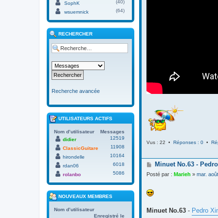
(40)
SophK
(64)
wsuemnick
RECHERCHER
Recherche avancée
UTILISATEURS ACTIFS
Nom d’utilisateur
Messages
12519
didier
Vus : 22 •
Réponses : 0
•
Ré
11908
ClassicGuitare
10164
hirondelle
M
Minuet No.63 - Pedro
6018
rdan06
e
5086
Posté par :
Marieh
»
mar. aoû
rolanbo
s
s
a
NOUVEAUX MEMBRES
g
e
Minuet No.63
-
Pedro Xi
Nom d’utilisateur
Enregistré le