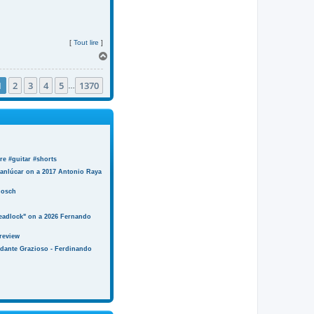
[
Tout lire
]
H
a
u
1
2
3
4
5
1370
t
…
e #guitar #shorts
anlúcar on a 2017 Antonio Raya
Bosch
eadlock" on a 2026 Fernando
review
ndante Grazioso - Ferdinando