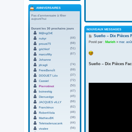
ANNIVERSAIRES
Pas d’anniversaire à fêter
aujourd’hui
Durant les 30 prochains jours
NOUVEAUX MESSAGES
M@ngOr€
M
Sueño – Dix Pièces 
(44)
nukyr
e
Posté par :
Marieh
»
mar. aoû
(68)
s
proust75
s
(51)
grichkof
a
(67)
marcofifty
g
Johanne
e
Sueño – Dix Pièces Faci
(74)
jdcagli
(69)
FrereBenoît
(37)
DOGUET Léo
(72)
Cassiel
(50)
Pierrotinot
(47)
boineekig
(45)
Dienuedge
(66)
JACQUES vILLY
(62)
Franckinux
(46)
RobertViola
(38)
MathieuBK
(44)
Teletraderuacank
(56)
vivalee