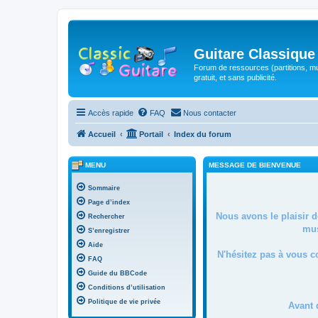
Guitare Classique
Forum de ressources (partitions, mu
gratuit, et sans publicité.
Accès rapide
FAQ
Nous contacter
Accueil
Portail
Index du forum
MENU
MESSAGE DE BIENVENUE
Sommaire
Page d’index
Nous avons le plaisir 
Rechercher
mus
S’enregistrer
Aide
N'hésitez pas à vous c
FAQ
Guide du BBCode
Conditions d’utilisation
Politique de vie privée
Avant 