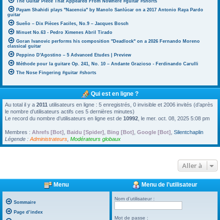
The Guitar Piece That Appeared From Nowhere #guitar #shorts
Payam Shahidi plays "Nacencia" by Manolo Sanlúcar on a 2017 Antonio Raya Pardo
guitar
Sueño – Dix Pièces Faciles, No.9 – Jacques Bosch
Minuet No.63 - Pedro Ximenes Abril Tirado
Goran Ivanovic performs his composition "Deadlock" on a 2026 Fernando Moreno
classical guitar
Peppino D'Agostino – 5 Advanced Etudes | Preview
Méthode pour la guitare Op. 241, No. 10 – Andante Grazioso - Ferdinando Carulli
The Nose Fingering #guitar #shorts
Qui est en ligne ?
Au total il y a
2011
utilisateurs en ligne : 5 enregistrés, 0 invisible et 2006 invités (d’après
le nombre d’utilisateurs actifs ces 5 dernières minutes)
Le record du nombre d’utilisateurs en ligne est de
10992
, le mer. oct. 08, 2025 5:08 pm
Membres :
Ahrefs [Bot]
,
Baidu [Spider]
,
Bing [Bot]
,
Google [Bot]
,
Silentchaplin
Légende :
Administrateurs
,
Modérateurs globaux
Aller à
Menu
Menu de l’utilisateur
Nom d’utilisateur :
Sommaire
Page d’index
Mot de passe :