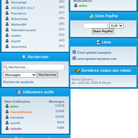
Modérateurs
(45)
Dienuedge
didier
(66)
JACQUES vILLY
(62)
Franckinux
Dons PayPal
(46)
RobertViola
(38)
MathieuBK
(44)
Teletraderuacank
(56)
vivalee
(40)
SophK
Liens
(64)
wsuemnick
Cours guitare Lausanne
Rechercher
cours-guitare-lausanne.com
Dernières visites des robots
Baidu [Spider]
Recherche avancée
jeu. août 06, 2026 8:39 pm
Utilisateurs actifs
Nom d’utilisateur
Messages
12519
didier
11908
ClassicGuitare
10164
hirondelle
6018
rdan06
5086
rolanbo