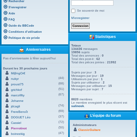
Rechercher
S’enregistrer
Se souvenir de moi
Aide
M’enregistrer
FAQ
Guide du BBCode
Conditions d’utilisation
Statistiques
Politique de vie privée
Totaux
134436
messages
Anniversaires
19856
sujets
Total des annonces :
0
Pas d’anniversaire à fêter aujourd’hui
Total des post-it :
62
Total des pièces jointes :
21992
Durant les 30 prochains jours
Sujets par jour :
3
M@ngOr€
Messages par jour :
19
(44)
nukyr
Utilisateurs par jour :
1
Sujets par utilisateur :
2
(68)
proust75
Messages par utilisateur :
15
(51)
Messages par sujet :
7
grichkof
(67)
marcofifty
8820
membres
Johanne
Le membre enregistré le plus récent est
(74)
salinosk
.
jdcagli
(69)
FrereBenoît
L’équipe du forum
(37)
DOGUET Léo
(72)
Cassiel
Administrateurs
(50)
Pierrotinot
ClassicGuitare
(47)
boineekig