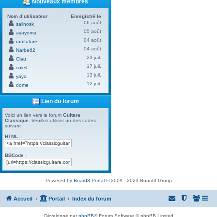
Nouveaux membres
Nom d’utilisateur
Enregistré le
06 août
salinosk
05 août
ayayema
04 août
ramfuture
04 août
Narbe62
23 juil.
Clau
17 juil.
soleil
13 juil.
yaya
12 juil.
dome
Lien du forum
Voici un lien vers le forum
Guitare
Classique
. Veuillez utiliser un des codes
suivant :
HTML :
BBCode :
Powered by
Board3 Portal
© 2009 - 2023 Board3 Group
Accueil
Portail
Index du forum
Développé par
phpBB
® Forum Software © phpBB Limited