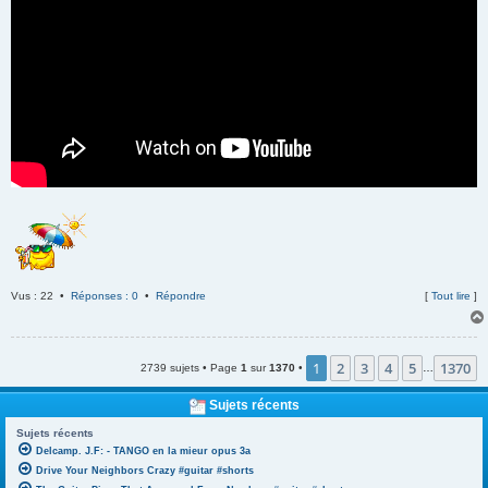
Vus : 22 •
Réponses : 0
•
Répondre
[
Tout lire
]
1
2
3
4
5
1370
2739 sujets • Page
1
sur
1370
•
…
Sujets récents
Sujets récents
Delcamp. J.F: - TANGO en la mieur opus 3a
Drive Your Neighbors Crazy #guitar #shorts