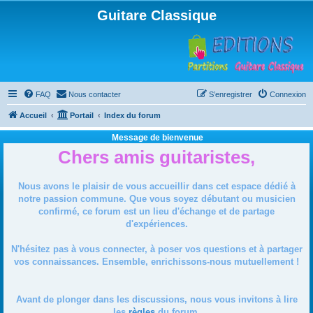
Guitare Classique
FAQ
Nous contacter
S’enregistrer
Connexion
Accueil
Portail
Index du forum
Message de bienvenue
Chers amis guitaristes,
Nous avons le plaisir de vous accueillir dans cet espace dédié à
notre passion commune. Que vous soyez débutant ou musicien
confirmé, ce forum est un lieu d'échange et de partage
d'expériences.
N'hésitez pas à vous connecter, à poser vos questions et à partager
vos connaissances. Ensemble, enrichissons-nous mutuellement !
Avant de plonger dans les discussions, nous vous invitons à lire
les
règles
du forum.