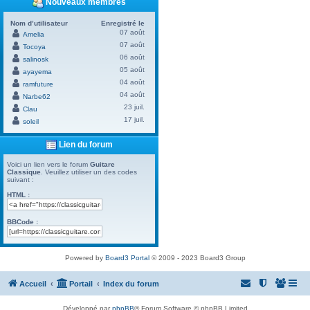
Nouveaux membres
Nom d’utilisateur
Enregistré le
07 août
Amelia
07 août
Tocoya
06 août
salinosk
05 août
ayayema
04 août
ramfuture
04 août
Narbe62
23 juil.
Clau
17 juil.
soleil
Lien du forum
Voici un lien vers le forum
Guitare
Classique
. Veuillez utiliser un des codes
suivant :
HTML :
BBCode :
Powered by
Board3 Portal
© 2009 - 2023 Board3 Group
Accueil
Portail
Index du forum
Développé par
phpBB
® Forum Software © phpBB Limited