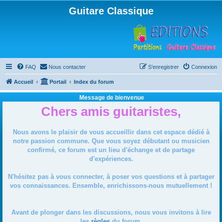
Guitare Classique
FAQ
Nous contacter
S’enregistrer
Connexion
Accueil
Portail
Index du forum
Message de bienvenue
Chers amis guitaristes,
Nous avons le plaisir de vous accueillir dans cet espace dédié à
notre passion commune. Que vous soyez débutant ou musicien
confirmé, ce forum est un lieu d'échange et de partage
d'expériences.
N'hésitez pas à vous connecter, à poser vos questions et à partager
vos connaissances. Ensemble, enrichissons-nous mutuellement !
Avant de plonger dans les discussions, nous vous invitons à lire
les
règles
du forum.