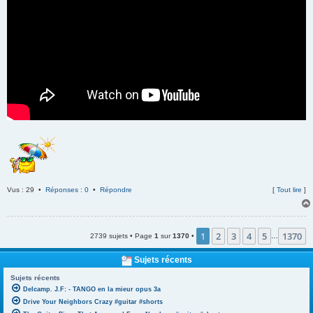
Vus : 29 •
Réponses : 0
•
Répondre
[
Tout lire
]
1
2
3
4
5
1370
2739 sujets • Page
1
sur
1370
•
…
Sujets récents
Sujets récents
Delcamp. J.F: - TANGO en la mieur opus 3a
Drive Your Neighbors Crazy #guitar #shorts