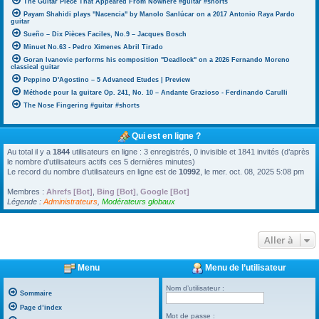
The Guitar Piece That Appeared From Nowhere #guitar #shorts
Payam Shahidi plays "Nacencia" by Manolo Sanlúcar on a 2017 Antonio Raya Pardo
guitar
Sueño – Dix Pièces Faciles, No.9 – Jacques Bosch
Minuet No.63 - Pedro Ximenes Abril Tirado
Goran Ivanovic performs his composition "Deadlock" on a 2026 Fernando Moreno
classical guitar
Peppino D'Agostino – 5 Advanced Etudes | Preview
Méthode pour la guitare Op. 241, No. 10 – Andante Grazioso - Ferdinando Carulli
The Nose Fingering #guitar #shorts
Qui est en ligne ?
Au total il y a
1844
utilisateurs en ligne : 3 enregistrés, 0 invisible et 1841 invités (d’après
le nombre d’utilisateurs actifs ces 5 dernières minutes)
Le record du nombre d’utilisateurs en ligne est de
10992
, le mer. oct. 08, 2025 5:08 pm
Membres :
Ahrefs [Bot]
,
Bing [Bot]
,
Google [Bot]
Légende :
Administrateurs
,
Modérateurs globaux
Aller à
Menu
Menu de l’utilisateur
Nom d’utilisateur :
Sommaire
Page d’index
Mot de passe :