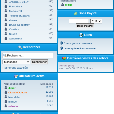
Modérateurs
(66)
JACQUES vILLY
didier
(62)
Franckinux
(38)
MathieuBK
Dons PayPal
(44)
Teletraderuacank
(56)
vivalee
(64)
Bruno Goedefroy
(24)
Camillex
(40)
SophK
Liens
(64)
wsuemnick
Cours guitare Lausanne
Rechercher
cours-guitare-lausanne.com
Dernières visites des robots
Ahrefs [Bot]
Recherche avancée
sam. août 08, 2026 3:19 am
Utilisateurs actifs
Nom d’utilisateur
Messages
12519
didier
11908
ClassicGuitare
10164
hirondelle
6018
rdan06
5086
rolanbo