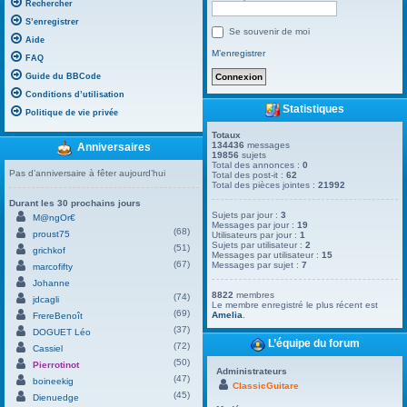
Rechercher
S’enregistrer
Se souvenir de moi
Aide
M’enregistrer
FAQ
Guide du BBCode
Conditions d’utilisation
Statistiques
Politique de vie privée
Totaux
134436
messages
Anniversaires
19856
sujets
Total des annonces :
0
Pas d’anniversaire à fêter aujourd’hui
Total des post-it :
62
Total des pièces jointes :
21992
Durant les 30 prochains jours
Sujets par jour :
3
M@ngOr€
Messages par jour :
19
(68)
proust75
Utilisateurs par jour :
1
Sujets par utilisateur :
2
(51)
grichkof
Messages par utilisateur :
15
(67)
Messages par sujet :
7
marcofifty
Johanne
8822
membres
(74)
jdcagli
Le membre enregistré le plus récent est
(69)
Amelia
.
FrereBenoît
(37)
DOGUET Léo
L’équipe du forum
(72)
Cassiel
(50)
Pierrotinot
Administrateurs
(47)
boineekig
ClassicGuitare
(45)
Dienuedge