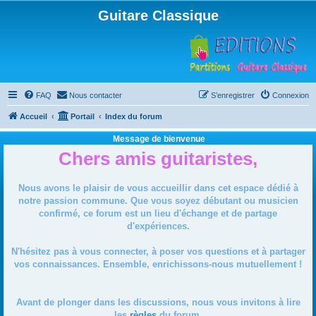
Guitare Classique
FAQ
Nous contacter
S’enregistrer
Connexion
Accueil
Portail
Index du forum
Message de bienvenue
Chers amis guitaristes,
Nous avons le plaisir de vous accueillir dans cet espace dédié à
notre passion commune. Que vous soyez débutant ou musicien
confirmé, ce forum est un lieu d'échange et de partage
d'expériences.
N'hésitez pas à vous connecter, à poser vos questions et à partager
vos connaissances. Ensemble, enrichissons-nous mutuellement !
Avant de plonger dans les discussions, nous vous invitons à lire
les
règles
du forum.