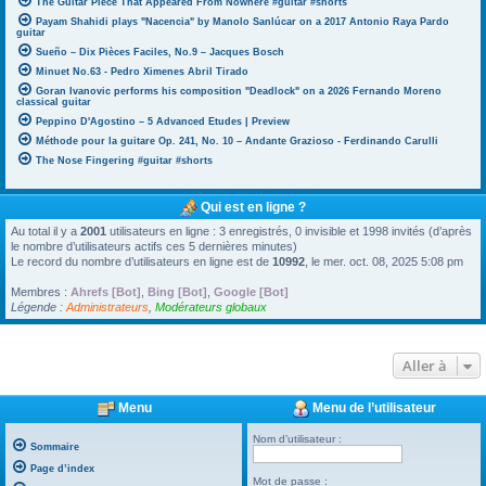
The Guitar Piece That Appeared From Nowhere #guitar #shorts
Payam Shahidi plays "Nacencia" by Manolo Sanlúcar on a 2017 Antonio Raya Pardo
guitar
Sueño – Dix Pièces Faciles, No.9 – Jacques Bosch
Minuet No.63 - Pedro Ximenes Abril Tirado
Goran Ivanovic performs his composition "Deadlock" on a 2026 Fernando Moreno
classical guitar
Peppino D'Agostino – 5 Advanced Etudes | Preview
Méthode pour la guitare Op. 241, No. 10 – Andante Grazioso - Ferdinando Carulli
The Nose Fingering #guitar #shorts
Qui est en ligne ?
Au total il y a
2001
utilisateurs en ligne : 3 enregistrés, 0 invisible et 1998 invités (d’après
le nombre d’utilisateurs actifs ces 5 dernières minutes)
Le record du nombre d’utilisateurs en ligne est de
10992
, le mer. oct. 08, 2025 5:08 pm
Membres :
Ahrefs [Bot]
,
Bing [Bot]
,
Google [Bot]
Légende :
Administrateurs
,
Modérateurs globaux
Aller à
Menu
Menu de l’utilisateur
Nom d’utilisateur :
Sommaire
Page d’index
Mot de passe :