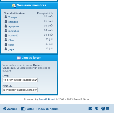
Nouveaux membres
Nom d’utilisateur
Enregistré le
07 août
Tocoya
06 août
salinosk
05 août
ayayema
04 août
ramfuture
04 août
Narbe62
23 juil.
Clau
17 juil.
soleil
13 juil.
yaya
Lien du forum
Voici un lien vers le forum
Guitare
Classique
. Veuillez utiliser un des codes
suivant :
HTML :
BBCode :
Powered by
Board3 Portal
© 2009 - 2023 Board3 Group
Accueil
Portail
Index du forum