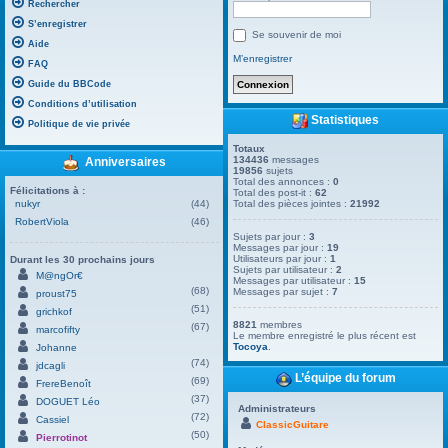
Rechercher
S’enregistrer
Se souvenir de moi
Aide
M’enregistrer
FAQ
Guide du BBCode
Conditions d’utilisation
Statistiques
Politique de vie privée
Totaux
134436
messages
Anniversaires
19856
sujets
Total des annonces :
0
Félicitations à :
Total des post-it :
62
nukyr
(44)
Total des pièces jointes :
21992
RobertViola
(46)
Sujets par jour :
3
Messages par jour :
19
Utilisateurs par jour :
1
Durant les 30 prochains jours
Sujets par utilisateur :
2
M@ngOr€
Messages par utilisateur :
15
(68)
Messages par sujet :
7
proust75
(51)
grichkof
8821
membres
(67)
marcofifty
Le membre enregistré le plus récent est
Tocoya
.
Johanne
(74)
jdcagli
L’équipe du forum
(69)
FrereBenoît
(37)
DOGUET Léo
Administrateurs
(72)
Cassiel
ClassicGuitare
(50)
Pierrotinot