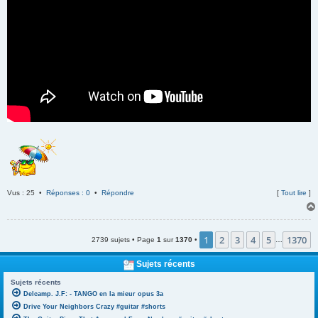
Vus : 25 •
Réponses : 0
•
Répondre
[
Tout lire
]
1
2
3
4
5
1370
2739 sujets • Page
1
sur
1370
•
…
Sujets récents
Sujets récents
Delcamp. J.F: - TANGO en la mieur opus 3a
Drive Your Neighbors Crazy #guitar #shorts