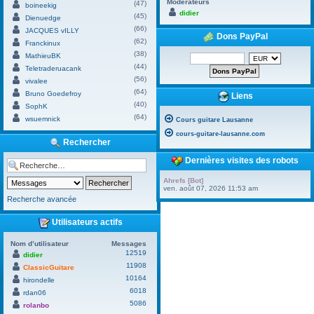
Modérateurs
(47)
boineekig
didier
(45)
Dienuedge
(66)
JACQUES vILLY
Dons PayPal
(62)
Franckinux
(38)
MathieuBK
(44)
Teletraderuacank
(56)
vivalee
(64)
Bruno Goedefroy
Liens
(40)
SophK
(64)
wsuemnick
Cours guitare Lausanne
cours-guitare-lausanne.com
Rechercher
Dernières visites des robots
Ahrefs [Bot]
ven. août 07, 2026 11:53 am
Recherche avancée
Utilisateurs actifs
Nom d’utilisateur
Messages
12519
didier
11908
ClassicGuitare
10164
hirondelle
6018
rdan06
5086
rolanbo