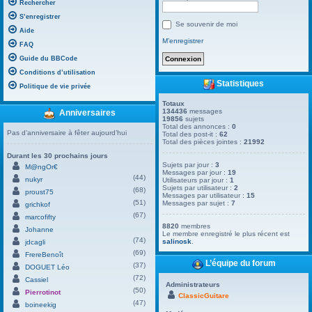
Rechercher
S’enregistrer
Se souvenir de moi
Aide
M’enregistrer
FAQ
Guide du BBCode
Conditions d’utilisation
Statistiques
Politique de vie privée
Totaux
134436
messages
Anniversaires
19856
sujets
Total des annonces :
0
Pas d’anniversaire à fêter aujourd’hui
Total des post-it :
62
Total des pièces jointes :
21992
Durant les 30 prochains jours
Sujets par jour :
3
M@ngOr€
Messages par jour :
19
(44)
nukyr
Utilisateurs par jour :
1
Sujets par utilisateur :
2
(68)
proust75
Messages par utilisateur :
15
(51)
Messages par sujet :
7
grichkof
(67)
marcofifty
8820
membres
Johanne
Le membre enregistré le plus récent est
(74)
salinosk
.
jdcagli
(69)
FrereBenoît
L’équipe du forum
(37)
DOGUET Léo
(72)
Cassiel
Administrateurs
(50)
Pierrotinot
ClassicGuitare
(47)
boineekig