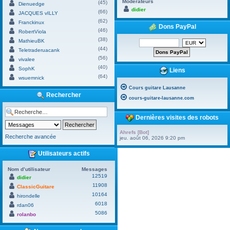
Modérateurs
(45)
Dienuedge
didier
(66)
JACQUES vILLY
(62)
Franckinux
Dons PayPal
(46)
RobertViola
(38)
MathieuBK
(44)
Teletraderuacank
(56)
vivalee
(40)
SophK
Liens
(64)
wsuemnick
Cours guitare Lausanne
Rechercher
cours-guitare-lausanne.com
Dernières visites des robots
Ahrefs [Bot]
Recherche avancée
jeu. août 06, 2026 9:20 pm
Utilisateurs actifs
Nom d’utilisateur
Messages
12519
didier
11908
ClassicGuitare
10164
hirondelle
6018
rdan06
5086
rolanbo