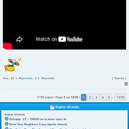
Vus : 22 •
Réponses : 0
•
Répondre
[
Tout lire
]
1
2
3
4
5
1370
2739 sujets • Page
1
sur
1370
•
…
Sujets récents
Sujets récents
Delcamp. J.F: - TANGO en la mieur opus 3a
Drive Your Neighbors Crazy #guitar #shorts