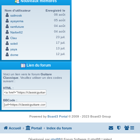
Nouveaux membres
Nom d’utilisateur
Enregistré le
06 août
salinosk
05 août
ayayema
04 août
ramfuture
04 août
Narbe62
23 juil.
Clau
17 juil.
soleil
13 juil.
yaya
12 juil.
dome
Lien du forum
Voici un lien vers le forum
Guitare
Classique
. Veuillez utiliser un des codes
suivant :
HTML :
BBCode :
Powered by
Board3 Portal
© 2009 - 2023 Board3 Group
Accueil
Portail
Index du forum
Développé par
phpBB
® Forum Software © phpBB Limited