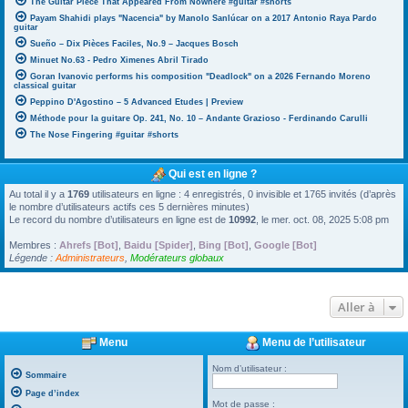
The Guitar Piece That Appeared From Nowhere #guitar #shorts
Payam Shahidi plays "Nacencia" by Manolo Sanlúcar on a 2017 Antonio Raya Pardo
guitar
Sueño – Dix Pièces Faciles, No.9 – Jacques Bosch
Minuet No.63 - Pedro Ximenes Abril Tirado
Goran Ivanovic performs his composition "Deadlock" on a 2026 Fernando Moreno
classical guitar
Peppino D'Agostino – 5 Advanced Etudes | Preview
Méthode pour la guitare Op. 241, No. 10 – Andante Grazioso - Ferdinando Carulli
The Nose Fingering #guitar #shorts
Qui est en ligne ?
Au total il y a
1769
utilisateurs en ligne : 4 enregistrés, 0 invisible et 1765 invités (d’après
le nombre d’utilisateurs actifs ces 5 dernières minutes)
Le record du nombre d’utilisateurs en ligne est de
10992
, le mer. oct. 08, 2025 5:08 pm
Membres :
Ahrefs [Bot]
,
Baidu [Spider]
,
Bing [Bot]
,
Google [Bot]
Légende :
Administrateurs
,
Modérateurs globaux
Aller à
Menu
Menu de l’utilisateur
Nom d’utilisateur :
Sommaire
Page d’index
Mot de passe :