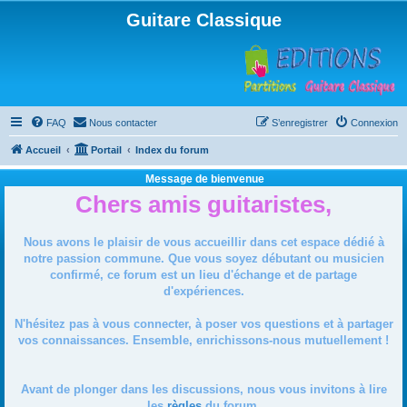
Guitare Classique
FAQ
Nous contacter
S’enregistrer
Connexion
Accueil
Portail
Index du forum
Message de bienvenue
Chers amis guitaristes,
Nous avons le plaisir de vous accueillir dans cet espace dédié à
notre passion commune. Que vous soyez débutant ou musicien
confirmé, ce forum est un lieu d'échange et de partage
d'expériences.
N'hésitez pas à vous connecter, à poser vos questions et à partager
vos connaissances. Ensemble, enrichissons-nous mutuellement !
Avant de plonger dans les discussions, nous vous invitons à lire
les
règles
du forum.