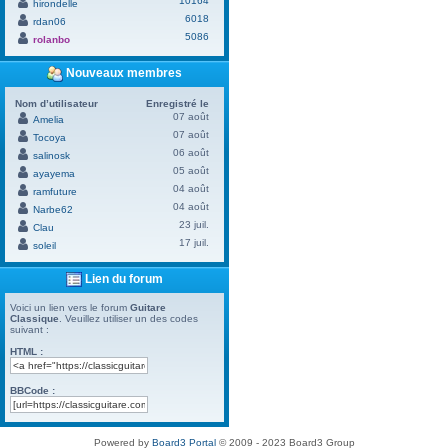
10164
hirondelle
6018
rdan06
5086
rolanbo
Nouveaux membres
Nom d’utilisateur
Enregistré le
07 août
Amelia
07 août
Tocoya
06 août
salinosk
05 août
ayayema
04 août
ramfuture
04 août
Narbe62
23 juil.
Clau
17 juil.
soleil
Lien du forum
Voici un lien vers le forum
Guitare
Classique
. Veuillez utiliser un des codes
suivant :
HTML :
BBCode :
Powered by
Board3 Portal
© 2009 - 2023 Board3 Group