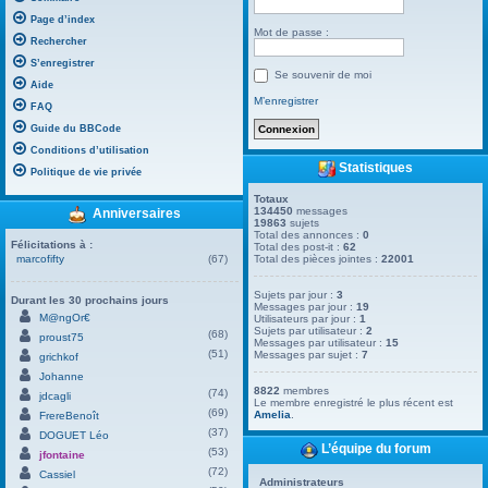
Page d’index
Mot de passe :
Rechercher
S’enregistrer
Se souvenir de moi
Aide
M’enregistrer
FAQ
Guide du BBCode
Conditions d’utilisation
Statistiques
Politique de vie privée
Totaux
134450
messages
Anniversaires
19863
sujets
Total des annonces :
0
Félicitations à :
Total des post-it :
62
marcofifty
(67)
Total des pièces jointes :
22001
Sujets par jour :
3
Durant les 30 prochains jours
Messages par jour :
19
M@ngOr€
Utilisateurs par jour :
1
Sujets par utilisateur :
2
(68)
proust75
Messages par utilisateur :
15
(51)
Messages par sujet :
7
grichkof
Johanne
8822
membres
(74)
jdcagli
Le membre enregistré le plus récent est
(69)
Amelia
.
FrereBenoît
(37)
DOGUET Léo
L’équipe du forum
(53)
jfontaine
(72)
Cassiel
Administrateurs