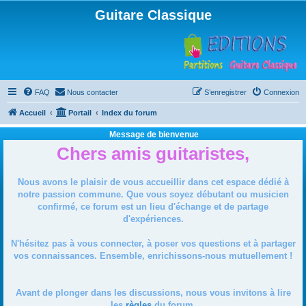
Guitare Classique
FAQ
Nous contacter
S’enregistrer
Connexion
Accueil
Portail
Index du forum
Message de bienvenue
Chers amis guitaristes,
Nous avons le plaisir de vous accueillir dans cet espace dédié à
notre passion commune. Que vous soyez débutant ou musicien
confirmé, ce forum est un lieu d'échange et de partage
d'expériences.
N'hésitez pas à vous connecter, à poser vos questions et à partager
vos connaissances. Ensemble, enrichissons-nous mutuellement !
Avant de plonger dans les discussions, nous vous invitons à lire
les
règles
du forum.