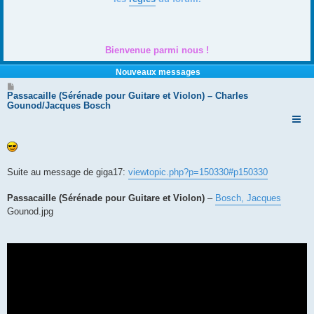
Bienvenue parmi nous !
Nouveaux messages
M
e
Passacaille (Sérénade pour Guitare et Violon) – Charles
s
Gounod/Jacques Bosch
s
a
g
e
Suite au message de giga17:
viewtopic.php?p=150330#p150330
Passacaille (Sérénade pour Guitare et Violon)
–
Bosch, Jacques
Gounod.jpg