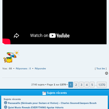
Vus : 68 •
Réponses : 0
•
Répondre
[
Tout lire
]
1
2
3
4
5
1370
2740 sujets • Page
1
sur
1370
•
…
Sujets récents
Sujets récents
Passacaille (Sérénade pour Guitare et Violon) – Charles Gounod/Jacques Bosch
Quiet Music Reveals EVERYTHING #guitar #shorts