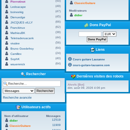
(50)
Pierrotinot
ClassicGuitare
(49)
Ledoacape
Modérateurs
(47)
boineekig
didier
(45)
Dienuedge
(66)
JACQUES vILLY
Dons PayPal
(62)
Franckinux
(38)
MathieuBK
(44)
Teletraderuacank
(56)
vivalee
(64)
Bruno Goedefroy
Liens
(24)
Camillex
(40)
SophK
Cours guitare Lausanne
(64)
wsuemnick
cours-guitare-lausanne.com
Rechercher
Dernières visites des robots
Ahrefs [Bot]
dim. août 09, 2026 4:06 pm
Recherche avancée
Utilisateurs actifs
Nom d’utilisateur
Messages
12519
didier
11909
ClassicGuitare