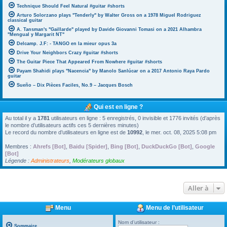
Technique Should Feel Natural #guitar #shorts
Arturo Solorzano plays "Tenderly" by Walter Gross on a 1978 Miguel Rodriguez
classical guitar
A. Tansman's "Gaillarde" played by Davide Giovanni Tomasi on a 2021 Alhambra
"Mengual y Margarit NT"
Delcamp. J.F: - TANGO en la mieur opus 3a
Drive Your Neighbors Crazy #guitar #shorts
The Guitar Piece That Appeared From Nowhere #guitar #shorts
Payam Shahidi plays "Nacencia" by Manolo Sanlúcar on a 2017 Antonio Raya Pardo
guitar
Sueño – Dix Pièces Faciles, No.9 – Jacques Bosch
Qui est en ligne ?
Au total il y a
1781
utilisateurs en ligne : 5 enregistrés, 0 invisible et 1776 invités (d’après
le nombre d’utilisateurs actifs ces 5 dernières minutes)
Le record du nombre d’utilisateurs en ligne est de
10992
, le mer. oct. 08, 2025 5:08 pm
Membres :
Ahrefs [Bot]
,
Baidu [Spider]
,
Bing [Bot]
,
DuckDuckGo [Bot]
,
Google
[Bot]
Légende :
Administrateurs
,
Modérateurs globaux
Aller à
Menu
Menu de l’utilisateur
Nom d’utilisateur :
Sommaire