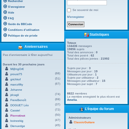
Rechercher
S’enregistrer
Se souvenir de moi
Aide
M’enregistrer
FAQ
Guide du BBCode
Conditions d’utilisation
Statistiques
Politique de vie privée
Totaux
134436
messages
Anniversaires
19856
sujets
Total des annonces :
0
Pas d’anniversaire à fêter aujourd’hui
Total des post-it :
62
Total des pièces jointes :
21992
Durant les 30 prochains jours
Sujets par jour :
3
M@ngOr€
Messages par jour :
19
(68)
proust75
Utilisateurs par jour :
1
Sujets par utilisateur :
2
(51)
grichkof
Messages par utilisateur :
15
(67)
Messages par sujet :
7
marcofifty
Johanne
8822
membres
(74)
jdcagli
Le membre enregistré le plus récent est
(69)
Amelia
.
FrereBenoît
(37)
DOGUET Léo
L’équipe du forum
(72)
Cassiel
(50)
Pierrotinot
Administrateurs
(47)
boineekig
ClassicGuitare
(45)
Dienuedge