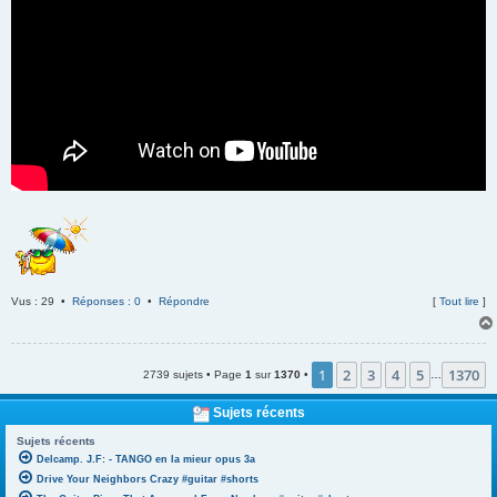
Vus : 29 •
Réponses : 0
•
Répondre
[
Tout lire
]
1
2
3
4
5
1370
2739 sujets • Page
1
sur
1370
•
…
Sujets récents
Sujets récents
Delcamp. J.F: - TANGO en la mieur opus 3a
Drive Your Neighbors Crazy #guitar #shorts