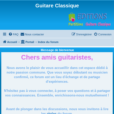
Guitare Classique
FAQ
Nous contacter
S’enregistrer
Connexion
Accueil
Portail
Index du forum
Message de bienvenue
Chers amis guitaristes,
Nous avons le plaisir de vous accueillir dans cet espace dédié à
notre passion commune. Que vous soyez débutant ou musicien
confirmé, ce forum est un lieu d'échange et de partage
d'expériences.
N'hésitez pas à vous connecter, à poser vos questions et à partager
vos connaissances. Ensemble, enrichissons-nous mutuellement !
Avant de plonger dans les discussions, nous vous invitons à lire
les
règles
du forum.