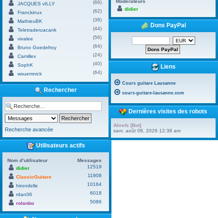
Modérateurs
(66)
JACQUES vILLY
didier
(62)
Franckinux
(38)
MathieuBK
Dons PayPal
(44)
Teletraderuacank
(56)
vivalee
(64)
Bruno Goedefroy
(24)
Camillex
(40)
SophK
Liens
(64)
wsuemnick
Cours guitare Lausanne
Rechercher
cours-guitare-lausanne.com
Dernières visites des robots
Ahrefs [Bot]
Recherche avancée
sam. août 08, 2026 12:38 am
Utilisateurs actifs
Nom d’utilisateur
Messages
12519
didier
11908
ClassicGuitare
10164
hirondelle
6018
rdan06
5086
rolanbo