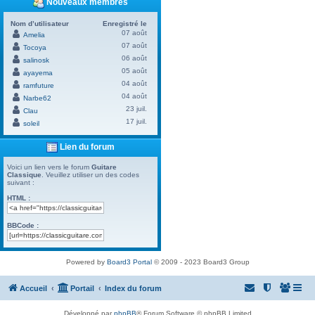
Nouveaux membres
Nom d’utilisateur
Enregistré le
07 août
Amelia
07 août
Tocoya
06 août
salinosk
05 août
ayayema
04 août
ramfuture
04 août
Narbe62
23 juil.
Clau
17 juil.
soleil
Lien du forum
Voici un lien vers le forum
Guitare
Classique
. Veuillez utiliser un des codes
suivant :
HTML :
BBCode :
Powered by
Board3 Portal
© 2009 - 2023 Board3 Group
Accueil
Portail
Index du forum
Développé par
phpBB
® Forum Software © phpBB Limited