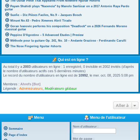
The Guitar Piece That Appeared From Nowhere #guitar #shorts
Payam Shahidi plays "Nacencia" by Manolo Sanlúcar on a 2017 Antonio Raya Pardo
guitar
Sueño – Dix Pièces Faciles, No.9 – Jacques Bosch
Minuet No.63 - Pedro Ximenes Abril Tirado
Goran Ivanovic performs his composition "Deadlock" on a 2026 Fernando Moreno
classical guitar
Peppino D'Agostino – 5 Advanced Etudes | Preview
Méthode pour la guitare Op. 241, No. 10 – Andante Grazioso - Ferdinando Carulli
The Nose Fingering #guitar #shorts
Qui est en ligne ?
Au total il y a
2003
utilisateurs en ligne : 1 enregistré, 0 invisible et 2002 invités (d’après
le nombre d’utilisateurs actifs ces 5 dernières minutes)
Le record du nombre d’utilisateurs en ligne est de
10992
, le mer. oct. 08, 2025 5:08 pm
Membres :
Ahrefs [Bot]
Légende :
Administrateurs
,
Modérateurs globaux
Aller à
Menu
Menu de l’utilisateur
Nom d’utilisateur :
Sommaire
Page d’index
Mot de passe :