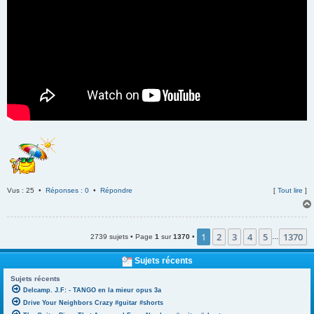
Vus : 25 •
Réponses : 0
•
Répondre
[
Tout lire
]
1
2
3
4
5
1370
2739 sujets • Page
1
sur
1370
•
…
Sujets récents
Sujets récents
Delcamp. J.F: - TANGO en la mieur opus 3a
Drive Your Neighbors Crazy #guitar #shorts