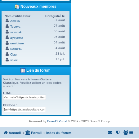
Nouveaux membres
Nom d’utilisateur
Enregistré le
07 août
Amelia
07 août
Tocoya
06 août
salinosk
05 août
ayayema
04 août
ramfuture
04 août
Narbe62
23 juil.
Clau
17 juil.
soleil
Lien du forum
Voici un lien vers le forum
Guitare
Classique
. Veuillez utiliser un des codes
suivant :
HTML :
BBCode :
Powered by
Board3 Portal
© 2009 - 2023 Board3 Group
Accueil
Portail
Index du forum