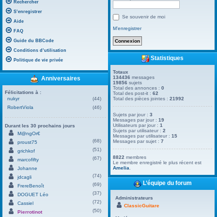
Rechercher
S’enregistrer
Se souvenir de moi
Aide
M’enregistrer
FAQ
Guide du BBCode
Conditions d’utilisation
Statistiques
Politique de vie privée
Totaux
134436
messages
Anniversaires
19856
sujets
Total des annonces :
0
Félicitations à :
Total des post-it :
62
nukyr
(44)
Total des pièces jointes :
21992
RobertViola
(46)
Sujets par jour :
3
Messages par jour :
19
Utilisateurs par jour :
1
Durant les 30 prochains jours
Sujets par utilisateur :
2
M@ngOr€
Messages par utilisateur :
15
(68)
Messages par sujet :
7
proust75
(51)
grichkof
8822
membres
(67)
marcofifty
Le membre enregistré le plus récent est
Amelia
.
Johanne
(74)
jdcagli
L’équipe du forum
(69)
FrereBenoît
(37)
DOGUET Léo
Administrateurs
(72)
Cassiel
ClassicGuitare
(50)
Pierrotinot