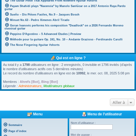
The Guitar Piece That Appeared From Nowhere #guitar #shorts
Payam Shahidi plays "Nacencia" by Manolo Sanlúcar on a 2017 Antonio Raya Pardo
guitar
Sueño – Dix Pièces Faciles, No.9 – Jacques Bosch
Minuet No.63 - Pedro Ximenes Abril Tirado
Goran Ivanovic performs his composition "Deadlock" on a 2026 Fernando Moreno
classical guitar
Peppino D'Agostino – 5 Advanced Etudes | Preview
Méthode pour la guitare Op. 241, No. 10 – Andante Grazioso - Ferdinando Carulli
The Nose Fingering #guitar #shorts
Qui est en ligne ?
Au total il y a
1798
utilisateurs en ligne : 2 enregistrés, 0 invisible et 1796 invités (d’après
le nombre d’utilisateurs actifs ces 5 dernières minutes)
Le record du nombre d’utilisateurs en ligne est de
10992
, le mer. oct. 08, 2025 5:08 pm
Membres :
Ahrefs [Bot]
,
Bing [Bot]
Légende :
Administrateurs
,
Modérateurs globaux
Aller à
Menu
Menu de l’utilisateur
Nom d’utilisateur :
Sommaire
Page d’index
Mot de passe :