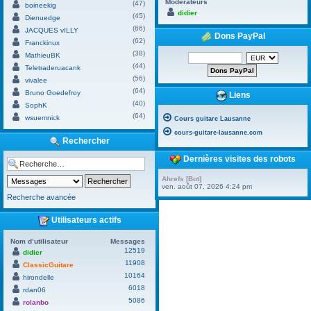
Modérateurs
(47)
boineekig
didier
(45)
Dienuedge
(66)
JACQUES vILLY
Dons PayPal
(62)
Franckinux
(38)
MathieuBK
(44)
Teletraderuacank
(56)
vivalee
(64)
Bruno Goedefroy
Liens
(40)
SophK
(64)
wsuemnick
Cours guitare Lausanne
cours-guitare-lausanne.com
Rechercher
Dernières visites des robots
Ahrefs [Bot]
ven. août 07, 2026 4:24 pm
Recherche avancée
Utilisateurs actifs
Nom d’utilisateur
Messages
12519
didier
11908
ClassicGuitare
10164
hirondelle
6018
rdan06
5086
rolanbo