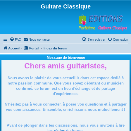
Guitare Classique
FAQ
Nous contacter
S’enregistrer
Connexion
Accueil
Portail
Index du forum
Message de bienvenue
Chers amis guitaristes,
Nous avons le plaisir de vous accueillir dans cet espace dédié à
notre passion commune. Que vous soyez débutant ou musicien
confirmé, ce forum est un lieu d'échange et de partage
d'expériences.
N'hésitez pas à vous connecter, à poser vos questions et à partager
vos connaissances. Ensemble, enrichissons-nous mutuellement !
Avant de plonger dans les discussions, nous vous invitons à lire
les
règles
du forum.