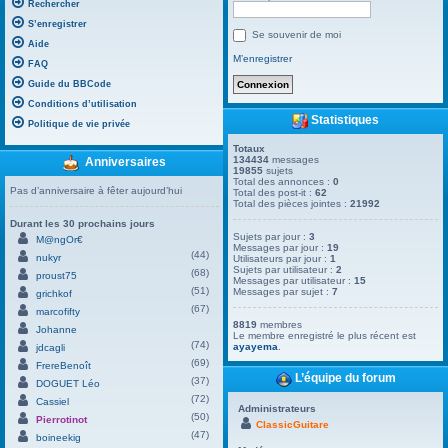
Rechercher
S’enregistrer
Se souvenir de moi
Aide
M’enregistrer
FAQ
Guide du BBCode
Conditions d’utilisation
Statistiques
Politique de vie privée
Totaux
134434
messages
Anniversaires
19855
sujets
Total des annonces :
0
Pas d’anniversaire à fêter aujourd’hui
Total des post-it :
62
Total des pièces jointes :
21992
Durant les 30 prochains jours
Sujets par jour :
3
M@ngOr€
Messages par jour :
19
(44)
nukyr
Utilisateurs par jour :
1
Sujets par utilisateur :
2
(68)
proust75
Messages par utilisateur :
15
(51)
Messages par sujet :
7
grichkof
(67)
marcofifty
8819
membres
Johanne
Le membre enregistré le plus récent est
(74)
ayayema
.
jdcagli
(69)
FrereBenoît
L’équipe du forum
(37)
DOGUET Léo
(72)
Cassiel
Administrateurs
(50)
Pierrotinot
ClassicGuitare
(47)
boineekig