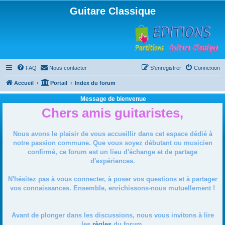
Guitare Classique
FAQ
Nous contacter
S’enregistrer
Connexion
Accueil
Portail
Index du forum
Message de bienvenue
Chers amis guitaristes,
Nous avons le plaisir de vous accueillir dans cet espace dédié à
notre passion commune. Que vous soyez débutant ou musicien
confirmé, ce forum est un lieu d'échange et de partage
d'expériences.
N'hésitez pas à vous connecter, à poser vos questions et à partager
vos connaissances. Ensemble, enrichissons-nous mutuellement !
Avant de plonger dans les discussions, nous vous invitons à lire
les
règles
du forum.