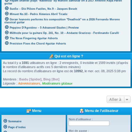
Payam Shahidi plays "Nacencia" by Manolo Sanlúcar on a 2017 Antonio Raya Pardo
guitar
Sueño – Dix Pièces Faciles, No.9 – Jacques Bosch
Minuet No.63 - Pedro Ximenes Abril Tirado
Goran Ivanovic performs his composition "Deadlock" on a 2026 Fernando Moreno
classical guitar
Peppino D'Agostino – 5 Advanced Etudes | Preview
Méthode pour la guitare Op. 241, No. 10 – Andante Grazioso - Ferdinando Carulli
The Nose Fingering #guitar #shorts
Precision Fixes the Chord #guitar #shorts
Qui est en ligne ?
Au total il y a
1591
utilisateurs en ligne : 2 enregistrés, 0 invisible et 1589 invités (d’après
le nombre d’utilisateurs actifs ces 5 dernières minutes)
Le record du nombre d’utilisateurs en ligne est de
10992
, le mer. oct. 08, 2025 5:08 pm
Membres :
Baidu [Spider]
,
Bing [Bot]
Légende :
Administrateurs
,
Modérateurs globaux
Aller à
Menu
Menu de l’utilisateur
Nom d’utilisateur :
Sommaire
Page d’index
Mot de passe :