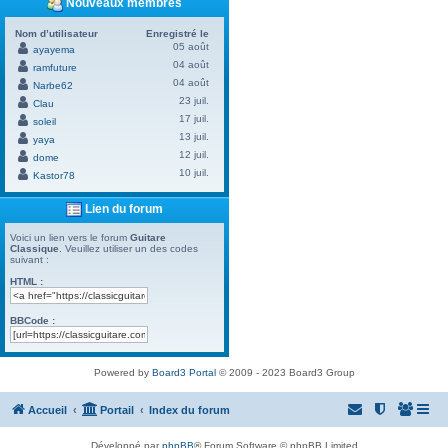
Nouveaux membres
Nom d’utilisateur
Enregistré le
05 août
ayayema
04 août
ramfuture
04 août
Narbe62
23 juil.
Clau
17 juil.
soleil
13 juil.
yaya
12 juil.
dome
10 juil.
Kastor78
Lien du forum
Voici un lien vers le forum
Guitare
Classique
. Veuillez utiliser un des codes
suivant :
HTML :
BBCode :
Powered by
Board3 Portal
© 2009 - 2023 Board3 Group
Accueil
Portail
Index du forum
Développé par
phpBB
® Forum Software © phpBB Limited