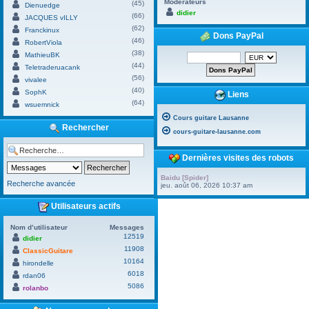
Modérateurs
(45)
Dienuedge
didier
(66)
JACQUES vILLY
(62)
Franckinux
Dons PayPal
(46)
RobertViola
(38)
MathieuBK
(44)
Teletraderuacank
(56)
vivalee
(40)
SophK
Liens
(64)
wsuemnick
Cours guitare Lausanne
Rechercher
cours-guitare-lausanne.com
Dernières visites des robots
Baidu [Spider]
Recherche avancée
jeu. août 06, 2026 10:37 am
Utilisateurs actifs
Nom d’utilisateur
Messages
12519
didier
11908
ClassicGuitare
10164
hirondelle
6018
rdan06
5086
rolanbo