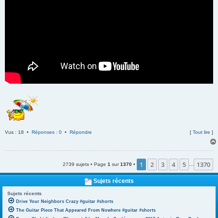
Vus : 18 •
Réponses : 0
•
Répondre
[
Tout lire
]
1
2
3
4
5
1370
2739 sujets • Page
1
sur
1370
•
…
Sujets récents
Sujets récents
Drive Your Neighbors Crazy #guitar #shorts
The Guitar Piece That Appeared From Nowhere #guitar #shorts