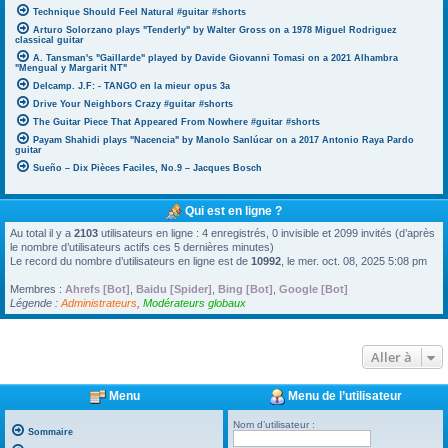
Technique Should Feel Natural #guitar #shorts
Arturo Solorzano plays "Tenderly" by Walter Gross on a 1978 Miguel Rodriguez
classical guitar
A. Tansman's "Gaillarde" played by Davide Giovanni Tomasi on a 2021 Alhambra
"Mengual y Margarit NT"
Delcamp. J.F: - TANGO en la mieur opus 3a
Drive Your Neighbors Crazy #guitar #shorts
The Guitar Piece That Appeared From Nowhere #guitar #shorts
Payam Shahidi plays "Nacencia" by Manolo Sanlúcar on a 2017 Antonio Raya Pardo
guitar
Sueño – Dix Pièces Faciles, No.9 – Jacques Bosch
Qui est en ligne ?
Au total il y a
2103
utilisateurs en ligne : 4 enregistrés, 0 invisible et 2099 invités (d’après
le nombre d’utilisateurs actifs ces 5 dernières minutes)
Le record du nombre d’utilisateurs en ligne est de
10992
, le mer. oct. 08, 2025 5:08 pm
Membres :
Ahrefs [Bot]
,
Baidu [Spider]
,
Bing [Bot]
,
Google [Bot]
Légende :
Administrateurs
,
Modérateurs globaux
Aller à
Menu
Menu de l’utilisateur
Nom d’utilisateur :
Sommaire