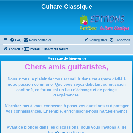
Guitare Classique
FAQ
Nous contacter
S’enregistrer
Connexion
Accueil
Portail
Index du forum
Message de bienvenue
Chers amis guitaristes,
Nous avons le plaisir de vous accueillir dans cet espace dédié à
notre passion commune. Que vous soyez débutant ou musicien
confirmé, ce forum est un lieu d'échange et de partage
d'expériences.
N'hésitez pas à vous connecter, à poser vos questions et à partager
vos connaissances. Ensemble, enrichissons-nous mutuellement !
Avant de plonger dans les discussions, nous vous invitons à lire
les
règles
du forum.