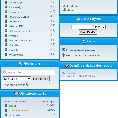
(49)
Ledoacape
Modérateurs
(47)
boineekig
didier
(45)
Dienuedge
(66)
JACQUES vILLY
Dons PayPal
(62)
Franckinux
(38)
MathieuBK
(44)
Teletraderuacank
(56)
vivalee
(64)
Bruno Goedefroy
Liens
(24)
Camillex
(40)
SophK
Cours guitare Lausanne
(64)
wsuemnick
cours-guitare-lausanne.com
Rechercher
Dernières visites des robots
Ahrefs [Bot]
lun. août 10, 2026 11:00 am
Recherche avancée
Utilisateurs actifs
Nom d’utilisateur
Messages
12519
didier
11909
ClassicGuitare
10164
hirondelle