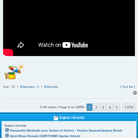
Vus : 72 •
Réponses : 0
•
Répondre
[
Tout lire
]
1
2
3
4
5
1370
2740 sujets • Page
1
sur
1370
•
…
Sujets récents
Sujets récents
Passacaille (Sérénade pour Guitare et Violon) – Charles Gounod/Jacques Bosch
Quiet Music Reveals EVERYTHING #guitar #shorts