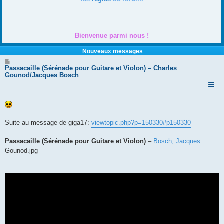
Bienvenue parmi nous !
Nouveaux messages
M
e
Passacaille (Sérénade pour Guitare et Violon) – Charles
s
Gounod/Jacques Bosch
s
a
g
e
Suite au message de giga17:
viewtopic.php?p=150330#p150330
Passacaille (Sérénade pour Guitare et Violon)
–
Bosch, Jacques
Gounod.jpg