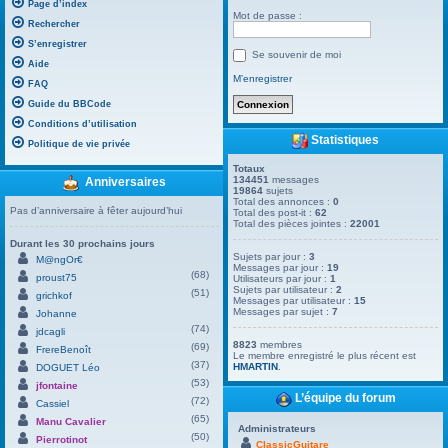
Page d’index
Mot de passe :
Rechercher
S’enregistrer
Se souvenir de moi
Aide
M’enregistrer
FAQ
Guide du BBCode
Conditions d’utilisation
Statistiques
Politique de vie privée
Totaux
134451
messages
Anniversaires
19864
sujets
Total des annonces :
0
Pas d’anniversaire à fêter aujourd’hui
Total des post-it :
62
Total des pièces jointes :
22001
Durant les 30 prochains jours
Sujets par jour :
3
M@ngOr€
Messages par jour :
19
(68)
proust75
Utilisateurs par jour :
1
Sujets par utilisateur :
2
(51)
grichkof
Messages par utilisateur :
15
Messages par sujet :
7
Johanne
(74)
jdcagli
8823
membres
(69)
FrereBenoît
Le membre enregistré le plus récent est
(37)
HMARTIN
.
DOGUET Léo
(53)
jfontaine
L’équipe du forum
(72)
Cassiel
(65)
Manu Cavalier
Administrateurs
(50)
Pierrotinot
ClassicGuitare