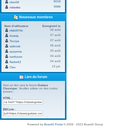
6018
rdan06
5086
rolanbo
Nouveaux membres
Nom d’utilisateur
Enregistré le
09 août
HMARTIN
07 août
Amelia
07 août
Tocoya
06 août
salinosk
05 août
ayayema
04 août
ramfuture
04 août
Narbe62
23 juil.
Clau
Lien du forum
Voici un lien vers le forum
Guitare
Classique
. Veuillez utiliser un des codes
suivant :
HTML :
BBCode :
Powered by
Board3 Portal
© 2009 - 2023 Board3 Group