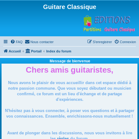
Guitare Classique
FAQ
Nous contacter
S’enregistrer
Connexion
Accueil
Portail
Index du forum
Message de bienvenue
Chers amis guitaristes,
Nous avons le plaisir de vous accueillir dans cet espace dédié à
notre passion commune. Que vous soyez débutant ou musicien
confirmé, ce forum est un lieu d'échange et de partage
d'expériences.
N'hésitez pas à vous connecter, à poser vos questions et à partager
vos connaissances. Ensemble, enrichissons-nous mutuellement !
Avant de plonger dans les discussions, nous vous invitons à lire
les
règles
du forum.