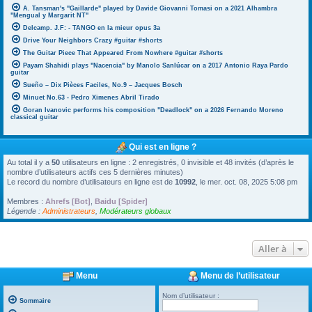
A. Tansman's "Gaillarde" played by Davide Giovanni Tomasi on a 2021 Alhambra
"Mengual y Margarit NT"
Delcamp. J.F: - TANGO en la mieur opus 3a
Drive Your Neighbors Crazy #guitar #shorts
The Guitar Piece That Appeared From Nowhere #guitar #shorts
Payam Shahidi plays "Nacencia" by Manolo Sanlúcar on a 2017 Antonio Raya Pardo
guitar
Sueño – Dix Pièces Faciles, No.9 – Jacques Bosch
Minuet No.63 - Pedro Ximenes Abril Tirado
Goran Ivanovic performs his composition "Deadlock" on a 2026 Fernando Moreno
classical guitar
Qui est en ligne ?
Au total il y a
50
utilisateurs en ligne : 2 enregistrés, 0 invisible et 48 invités (d’après le
nombre d’utilisateurs actifs ces 5 dernières minutes)
Le record du nombre d’utilisateurs en ligne est de
10992
, le mer. oct. 08, 2025 5:08 pm
Membres :
Ahrefs [Bot]
,
Baidu [Spider]
Légende :
Administrateurs
,
Modérateurs globaux
Aller à
Menu
Menu de l’utilisateur
Nom d’utilisateur :
Sommaire