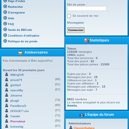
Page d’index
Mot de passe :
Rechercher
S’enregistrer
Se souvenir de moi
Aide
M’enregistrer
FAQ
Guide du BBCode
Conditions d’utilisation
Statistiques
Politique de vie privée
Totaux
134446
messages
Anniversaires
19861
sujets
Total des annonces :
0
Pas d’anniversaire à fêter aujourd’hui
Total des post-it :
62
Total des pièces jointes :
21995
Durant les 30 prochains jours
Sujets par jour :
3
M@ngOr€
Messages par jour :
19
(68)
proust75
Utilisateurs par jour :
1
Sujets par utilisateur :
2
(51)
grichkof
Messages par utilisateur :
15
(67)
Messages par sujet :
7
marcofifty
Johanne
8822
membres
(74)
jdcagli
Le membre enregistré le plus récent est
(69)
Amelia
.
FrereBenoît
(37)
DOGUET Léo
L’équipe du forum
(72)
Cassiel
(50)
Pierrotinot
Administrateurs
(47)
boineekig
ClassicGuitare