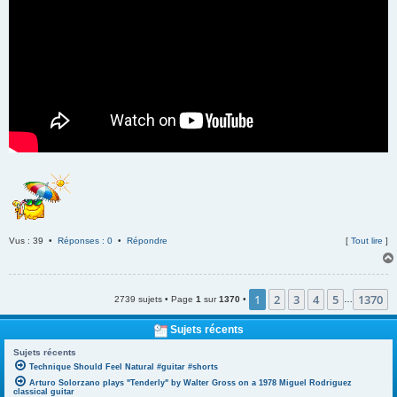
Vus : 39 •
Réponses : 0
•
Répondre
[
Tout lire
]
1
2
3
4
5
1370
2739 sujets • Page
1
sur
1370
•
…
Sujets récents
Sujets récents
Technique Should Feel Natural #guitar #shorts
Arturo Solorzano plays "Tenderly" by Walter Gross on a 1978 Miguel Rodriguez
classical guitar