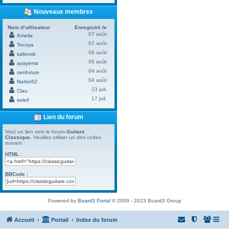
Nouveaux membres
Nom d’utilisateur
Enregistré le
07 août
Amelia
07 août
Tocoya
06 août
salinosk
05 août
ayayema
04 août
ramfuture
04 août
Narbe62
23 juil.
Clau
17 juil.
soleil
Lien du forum
Voici un lien vers le forum
Guitare
Classique
. Veuillez utiliser un des codes
suivant :
HTML :
BBCode :
Powered by
Board3 Portal
© 2009 - 2023 Board3 Group
Accueil
Portail
Index du forum