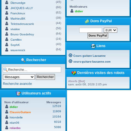
(45)
Dienuedge
Modérateurs
(66)
JACQUES vILLY
didier
(62)
Franckinux
(38)
MathieuBK
Dons PayPal
(44)
Teletraderuacank
(56)
vivalee
(64)
Bruno Goedefroy
(24)
Camillex
(40)
SophK
Liens
(64)
wsuemnick
Cours guitare Lausanne
Rechercher
cours-guitare-lausanne.com
Dernières visites des robots
Ahrefs [Bot]
Recherche avancée
sam. août 08, 2026 2:05 pm
Utilisateurs actifs
Nom d’utilisateur
Messages
12519
didier
11909
ClassicGuitare
10164
hirondelle
6018
rdan06
5086
rolanbo