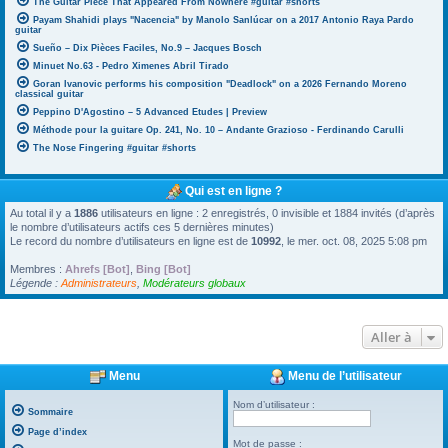
The Guitar Piece That Appeared From Nowhere #guitar #shorts
Payam Shahidi plays "Nacencia" by Manolo Sanlúcar on a 2017 Antonio Raya Pardo
guitar
Sueño – Dix Pièces Faciles, No.9 – Jacques Bosch
Minuet No.63 - Pedro Ximenes Abril Tirado
Goran Ivanovic performs his composition "Deadlock" on a 2026 Fernando Moreno
classical guitar
Peppino D'Agostino – 5 Advanced Etudes | Preview
Méthode pour la guitare Op. 241, No. 10 – Andante Grazioso - Ferdinando Carulli
The Nose Fingering #guitar #shorts
Qui est en ligne ?
Au total il y a
1886
utilisateurs en ligne : 2 enregistrés, 0 invisible et 1884 invités (d’après
le nombre d’utilisateurs actifs ces 5 dernières minutes)
Le record du nombre d’utilisateurs en ligne est de
10992
, le mer. oct. 08, 2025 5:08 pm
Membres :
Ahrefs [Bot]
,
Bing [Bot]
Légende :
Administrateurs
,
Modérateurs globaux
Aller à
Menu
Menu de l’utilisateur
Nom d’utilisateur :
Sommaire
Page d’index
Mot de passe :