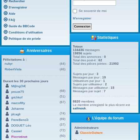
Rechercher
S’enregistrer
Se souvenir de moi
Aide
M’enregistrer
FAQ
Guide du BBCode
Conditions d’utilisation
Statistiques
Politique de vie privée
Totaux
134436
messages
Anniversaires
19856
sujets
Total des annonces :
0
Félicitations à :
Total des post-it :
62
nukyr
(44)
Total des pièces jointes :
21992
RobertViola
(46)
Sujets par jour :
3
Messages par jour :
19
Utilisateurs par jour :
1
Durant les 30 prochains jours
Sujets par utilisateur :
2
M@ngOr€
Messages par utilisateur :
15
(68)
Messages par sujet :
7
proust75
(51)
grichkof
8820
membres
(67)
marcofifty
Le membre enregistré le plus récent est
salinosk
.
Johanne
(74)
jdcagli
L’équipe du forum
(69)
FrereBenoît
(37)
DOGUET Léo
Administrateurs
(72)
Cassiel
ClassicGuitare
(50)
Pierrotinot