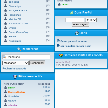
Modérateurs
(47)
boineekig
didier
(45)
Dienuedge
(66)
JACQUES vILLY
Dons PayPal
(62)
Franckinux
(38)
MathieuBK
(44)
Teletraderuacank
(56)
vivalee
(64)
Bruno Goedefroy
Liens
(40)
SophK
(64)
wsuemnick
Cours guitare Lausanne
cours-guitare-lausanne.com
Rechercher
Dernières visites des robots
Ahrefs [Bot]
ven. août 07, 2026 6:42 am
Recherche avancée
Utilisateurs actifs
Nom d’utilisateur
Messages
12519
didier
11908
ClassicGuitare
10164
hirondelle
6018
rdan06
5086
rolanbo