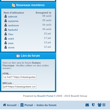
Nouveaux membres
Nom d’utilisateur
Enregistré le
06 août
salinosk
05 août
ayayema
04 août
ramfuture
04 août
Narbe62
23 juil.
Clau
17 juil.
soleil
13 juil.
yaya
12 juil.
dome
Lien du forum
Voici un lien vers le forum
Guitare
Classique
. Veuillez utiliser un des codes
suivant :
HTML :
BBCode :
Powered by
Board3 Portal
© 2009 - 2023 Board3 Group
Accueil
Portail
Index du forum