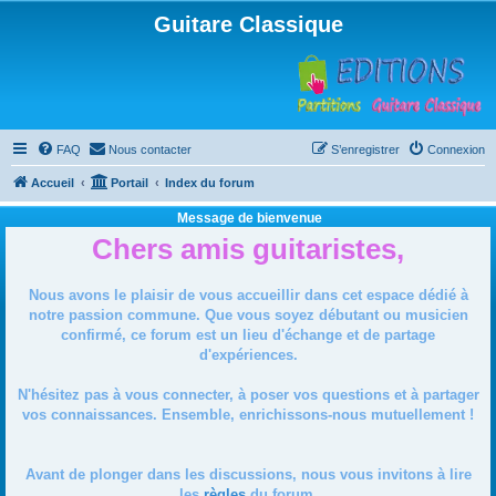
Guitare Classique
FAQ
Nous contacter
S’enregistrer
Connexion
Accueil
Portail
Index du forum
Message de bienvenue
Chers amis guitaristes,
Nous avons le plaisir de vous accueillir dans cet espace dédié à
notre passion commune. Que vous soyez débutant ou musicien
confirmé, ce forum est un lieu d'échange et de partage
d'expériences.
N'hésitez pas à vous connecter, à poser vos questions et à partager
vos connaissances. Ensemble, enrichissons-nous mutuellement !
Avant de plonger dans les discussions, nous vous invitons à lire
les
règles
du forum.