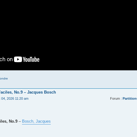
ondre
Faciles, No.9 – Jacques Bosch
t 04, 2026 11:20 am
Forum :
Partition
les, No.9
–
Bosch, Jacques