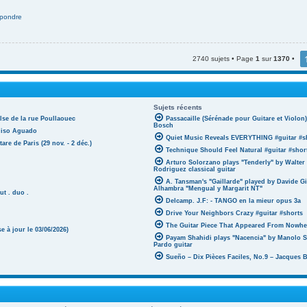
pondre
2740 sujets • Page
1
sur
1370
•
Sujets récents
lse de la rue Poullaouec
Passacaille (Sérénade pour Guitare et Violo
Bosch
oniso Aguado
Quiet Music Reveals EVERYTHING #guitar #s
tare de Paris (29 nov. - 2 déc.)
Technique Should Feel Natural #guitar #shor
Arturo Solorzano plays "Tenderly" by Walter
Rodriguez classical guitar
A. Tansman's "Gaillarde" played by Davide G
Alhambra "Mengual y Margarit NT"
ut . duo .
Delcamp. J.F: - TANGO en la mieur opus 3a
Drive Your Neighbors Crazy #guitar #shorts
The Guitar Piece That Appeared From Nowher
 à jour le 03/06/2026)
Payam Shahidi plays "Nacencia" by Manolo S
Pardo guitar
Sueño – Dix Pièces Faciles, No.9 – Jacques 