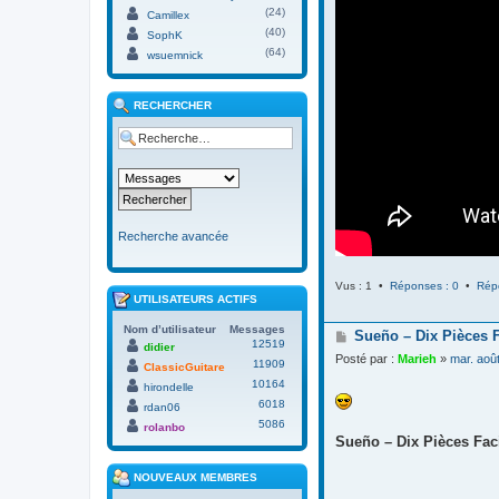
(24)
Camillex
(40)
SophK
(64)
wsuemnick
RECHERCHER
Recherche avancée
Vus : 1 •
Réponses : 0
•
Rép
UTILISATEURS ACTIFS
Nom d’utilisateur
Messages
M
Sueño – Dix Pièces 
12519
didier
e
Posté par :
Marieh
»
mar. aoû
11909
s
ClassicGuitare
s
10164
hirondelle
a
6018
rdan06
g
5086
e
rolanbo
Sueño – Dix Pièces Faci
NOUVEAUX MEMBRES