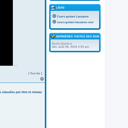
LIENS
Cours guitare Lausanne
cours-guitare-lausanne.com
DERNIÈRES VISITES DES ROBOTS
Baidu [Spider]
dim. août 09, 2026 2:55 pm
...
[
Tout lire
]
H
a
u
t
s classées par titre et niveau