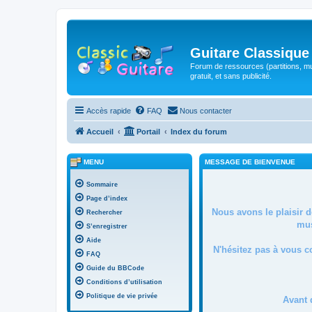
Guitare Classique
Forum de ressources (partitions, mu
gratuit, et sans publicité.
Accès rapide
FAQ
Nous contacter
Accueil
Portail
Index du forum
MENU
MESSAGE DE BIENVENUE
Sommaire
Page d’index
Nous avons le plaisir 
Rechercher
mus
S’enregistrer
Aide
N'hésitez pas à vous c
FAQ
Guide du BBCode
Conditions d’utilisation
Politique de vie privée
Avant 