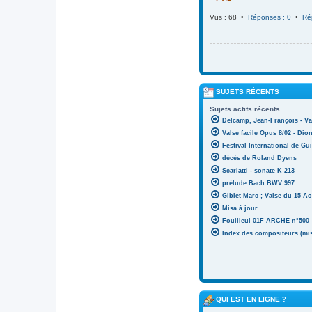
Vus : 68 •
Réponses : 0
•
Ré
SUJETS RÉCENTS
Sujets actifs récents
Delcamp, Jean-François - Va
Valse facile Opus 8/02 - Di
Festival International de Gui
décès de Roland Dyens
Scarlatti - sonate K 213
prélude Bach BWV 997
Giblet Marc ; Valse du 15 Ao
Misa à jour
Fouilleul 01F ARCHE n°500
Index des compositeurs (mise
QUI EST EN LIGNE ?