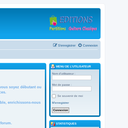
S’enregistrer
Connexion
MENU DE L’UTILISATEUR
Nom d’utilisateur :
Mot de passe :
 vous soyez débutant ou
ces.
Se souvenir de moi
mble, enrichissons-nous
M’enregistrer
forum.
STATISTIQUES