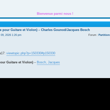
Bienvenue parmi nous !
de pour Guitare et Violon) – Charles Gounod/Jacques Bosch
t 09, 2026 1:26 pm
Forum :
Partition
ga17:
viewtopic.php?p=150330#p150330
our Guitare et Violon)
–
Bosch, Jacques