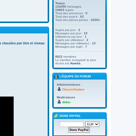
Totaux
134450
messages
19863
sujets
Total des annonces :
0
Total des post-it :
62
Total des pièces jointes :
22001
Sujets par jour :
3
Messages par jour :
19
Utilisateurs par jour :
1
Sujets par utilisateur :
2
s classées par titre et niveau
Messages par utilisateur :
15
Messages par sujet :
7
8822
membres
Le membre enregistré le plus
récent est
Amelia
.
L’ÉQUIPE DU FORUM
Administrateurs
ClassicGuitare
Modérateurs
didier
DONS PAYPAL