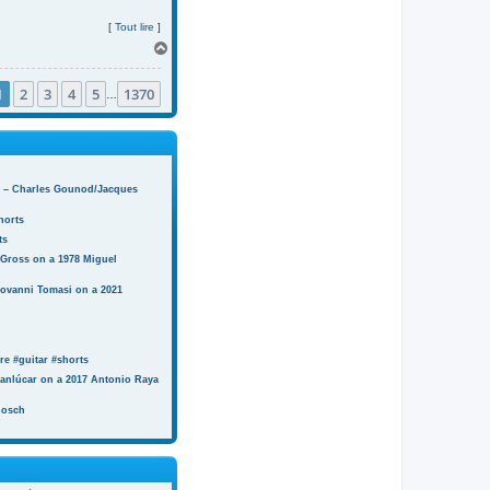
[
Tout lire
]
H
a
u
1
2
3
4
5
1370
t
…
n) – Charles Gounod/Jacques
horts
ts
 Gross on a 1978 Miguel
iovanni Tomasi on a 2021
e #guitar #shorts
anlúcar on a 2017 Antonio Raya
Bosch