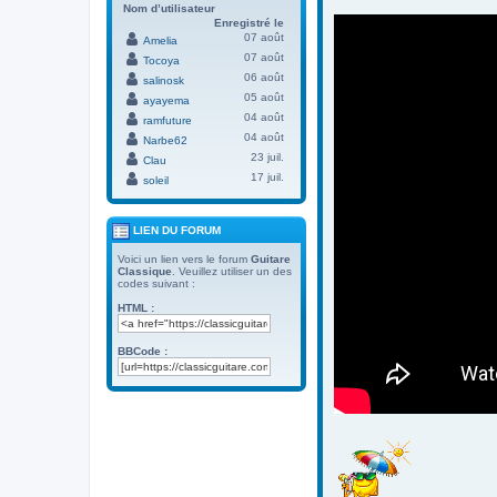
Nom d’utilisateur
Enregistré le
07 août
Amelia
07 août
Tocoya
06 août
salinosk
05 août
ayayema
04 août
ramfuture
04 août
Narbe62
23 juil.
Clau
17 juil.
soleil
LIEN DU FORUM
Voici un lien vers le forum
Guitare
Classique
. Veuillez utiliser un des
codes suivant :
HTML :
BBCode :