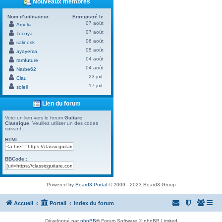
Nouveaux membres
Nom d’utilisateur
Enregistré le
07 août
Amelia
07 août
Tocoya
06 août
salinosk
05 août
ayayema
04 août
ramfuture
04 août
Narbe62
23 juil.
Clau
17 juil.
soleil
Lien du forum
Voici un lien vers le forum
Guitare
Classique
. Veuillez utiliser un des codes
suivant :
HTML :
BBCode :
Powered by
Board3 Portal
© 2009 - 2023 Board3 Group
Accueil
Portail
Index du forum
Développé par
phpBB
® Forum Software © phpBB Limited