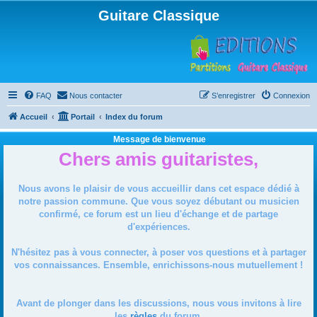
Guitare Classique
FAQ
Nous contacter
S’enregistrer
Connexion
Accueil
Portail
Index du forum
Message de bienvenue
Chers amis guitaristes,
Nous avons le plaisir de vous accueillir dans cet espace dédié à
notre passion commune. Que vous soyez débutant ou musicien
confirmé, ce forum est un lieu d'échange et de partage
d'expériences.
N'hésitez pas à vous connecter, à poser vos questions et à partager
vos connaissances. Ensemble, enrichissons-nous mutuellement !
Avant de plonger dans les discussions, nous vous invitons à lire
les
règles
du forum.