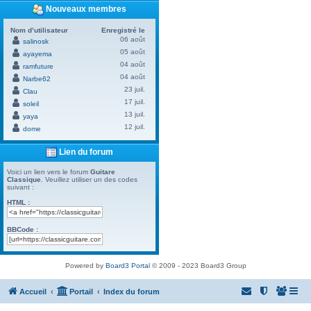
Nouveaux membres
Nom d’utilisateur
Enregistré le
06 août
salinosk
05 août
ayayema
04 août
ramfuture
04 août
Narbe62
23 juil.
Clau
17 juil.
soleil
13 juil.
yaya
12 juil.
dome
Lien du forum
Voici un lien vers le forum
Guitare
Classique
. Veuillez utiliser un des codes
suivant :
HTML :
BBCode :
Powered by
Board3 Portal
© 2009 - 2023 Board3 Group
Accueil
Portail
Index du forum