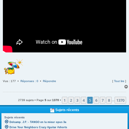
Vus : 177 •
Réponses : 0
•
Répondre
[
Tout lire
]
1
2
3
4
5
6
7
8
1370
2739 sujets • Page
5
sur
1370
•
…
Sujets récents
Sujets récents
Delcamp. J.F: - TANGO en la mieur opus 3a
Drive Your Neighbors Crazy #guitar #shorts