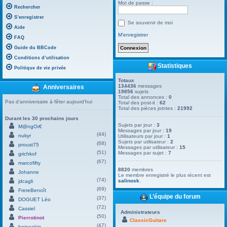
Mot de passe :
Rechercher
S’enregistrer
Se souvenir de moi
Aide
M’enregistrer
FAQ
Guide du BBCode
Conditions d’utilisation
Statistiques
Politique de vie privée
Totaux
134436
messages
Anniversaires
19856
sujets
Total des annonces :
0
Pas d’anniversaire à fêter aujourd’hui
Total des post-it :
62
Total des pièces jointes :
21992
Durant les 30 prochains jours
Sujets par jour :
3
M@ngOr€
Messages par jour :
19
(44)
nukyr
Utilisateurs par jour :
1
Sujets par utilisateur :
2
(68)
proust75
Messages par utilisateur :
15
(51)
Messages par sujet :
7
grichkof
(67)
marcofifty
8820
membres
Johanne
Le membre enregistré le plus récent est
(74)
salinosk
.
jdcagli
(69)
FrereBenoît
L’équipe du forum
(37)
DOGUET Léo
(72)
Cassiel
Administrateurs
(50)
Pierrotinot
ClassicGuitare
(47)
boineekig