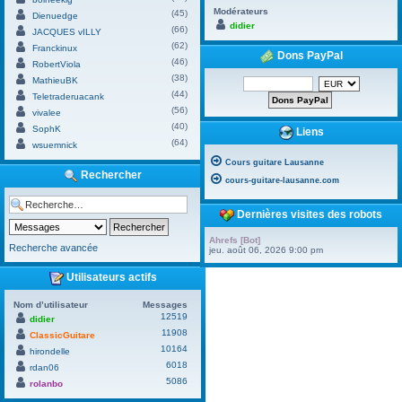
Modérateurs
(45)
Dienuedge
didier
(66)
JACQUES vILLY
(62)
Franckinux
Dons PayPal
(46)
RobertViola
(38)
MathieuBK
(44)
Teletraderuacank
(56)
vivalee
(40)
SophK
Liens
(64)
wsuemnick
Cours guitare Lausanne
Rechercher
cours-guitare-lausanne.com
Dernières visites des robots
Ahrefs [Bot]
Recherche avancée
jeu. août 06, 2026 9:00 pm
Utilisateurs actifs
Nom d’utilisateur
Messages
12519
didier
11908
ClassicGuitare
10164
hirondelle
6018
rdan06
5086
rolanbo