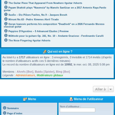
The Guitar Piece That Appeared From Nowhere #guitar #shorts
Payam Shahidi plays "Nacencia" by Manolo Sanlúcar on a 2017 Antonio Raya Pardo
guitar
Sueño – Dix Pièces Faciles, No.9 – Jacques Bosch
Minuet No.63 - Pedro Ximenes Abril Tirado
Goran Ivanovic performs his composition "Deadlock" on a 2026 Fernando Moreno
classical guitar
Peppino D'Agostino – 5 Advanced Etudes | Preview
Méthode pour la guitare Op. 241, No. 10 – Andante Grazioso - Ferdinando Carulli
The Nose Fingering #guitar #shorts
Qui est en ligne ?
Au total il y a
1717
utilisateurs en ligne : 3 enregistrés, 0 invisible et 1714 invités (d’après
le nombre d’utilisateurs actifs ces 5 dernières minutes)
Le record du nombre d’utilisateurs en ligne est de
10992
, le mer. oct. 08, 2025 5:08 pm
Membres :
Ahrefs [Bot]
,
Baidu [Spider]
,
Bing [Bot]
Légende :
Administrateurs
,
Modérateurs globaux
Aller à
Menu
Menu de l’utilisateur
Nom d’utilisateur :
Sommaire
Page d’index