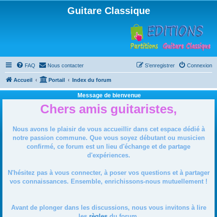
Guitare Classique
FAQ
Nous contacter
S’enregistrer
Connexion
Accueil
Portail
Index du forum
Message de bienvenue
Chers amis guitaristes,
Nous avons le plaisir de vous accueillir dans cet espace dédié à
notre passion commune. Que vous soyez débutant ou musicien
confirmé, ce forum est un lieu d'échange et de partage
d'expériences.
N'hésitez pas à vous connecter, à poser vos questions et à partager
vos connaissances. Ensemble, enrichissons-nous mutuellement !
Avant de plonger dans les discussions, nous vous invitons à lire
les
règles
du forum.