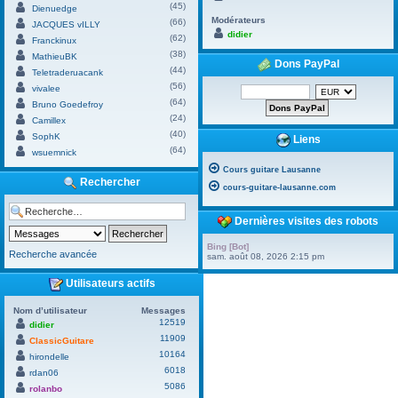
(45)
Dienuedge
Modérateurs
(66)
JACQUES vILLY
didier
(62)
Franckinux
(38)
MathieuBK
Dons PayPal
(44)
Teletraderuacank
(56)
vivalee
(64)
Bruno Goedefroy
(24)
Camillex
(40)
SophK
Liens
(64)
wsuemnick
Cours guitare Lausanne
Rechercher
cours-guitare-lausanne.com
Dernières visites des robots
Bing [Bot]
Recherche avancée
sam. août 08, 2026 2:15 pm
Utilisateurs actifs
Nom d’utilisateur
Messages
12519
didier
11909
ClassicGuitare
10164
hirondelle
6018
rdan06
5086
rolanbo