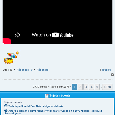
Vus : 39 •
Réponses : 0
•
Répondre
[
Tout lire
]
1
2
3
4
5
1370
2739 sujets • Page
1
sur
1370
•
…
Sujets récents
Sujets récents
Technique Should Feel Natural #guitar #shorts
Arturo Solorzano plays "Tenderly" by Walter Gross on a 1978 Miguel Rodriguez
classical guitar