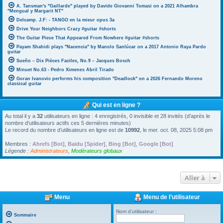
A. Tansman's "Gaillarde" played by Davide Giovanni Tomasi on a 2021 Alhambra
"Mengual y Margarit NT"
Delcamp. J.F: - TANGO en la mieur opus 3a
Drive Your Neighbors Crazy #guitar #shorts
The Guitar Piece That Appeared From Nowhere #guitar #shorts
Payam Shahidi plays "Nacencia" by Manolo Sanlúcar on a 2017 Antonio Raya Pardo
guitar
Sueño – Dix Pièces Faciles, No.9 – Jacques Bosch
Minuet No.63 - Pedro Ximenes Abril Tirado
Goran Ivanovic performs his composition "Deadlock" on a 2026 Fernando Moreno
classical guitar
Qui est en ligne ?
Au total il y a
32
utilisateurs en ligne : 4 enregistrés, 0 invisible et 28 invités (d’après le
nombre d’utilisateurs actifs ces 5 dernières minutes)
Le record du nombre d’utilisateurs en ligne est de
10992
, le mer. oct. 08, 2025 5:08 pm
Membres :
Ahrefs [Bot]
,
Baidu [Spider]
,
Bing [Bot]
,
Google [Bot]
Légende :
Administrateurs
,
Modérateurs globaux
Aller à
Menu
Menu de l’utilisateur
Nom d’utilisateur :
Sommaire