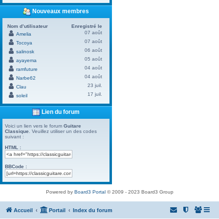
Nouveaux membres
Nom d’utilisateur
Enregistré le
07 août
Amelia
07 août
Tocoya
06 août
salinosk
05 août
ayayema
04 août
ramfuture
04 août
Narbe62
23 juil.
Clau
17 juil.
soleil
Lien du forum
Voici un lien vers le forum
Guitare
Classique
. Veuillez utiliser un des codes
suivant :
HTML :
BBCode :
Powered by
Board3 Portal
© 2009 - 2023 Board3 Group
Accueil
Portail
Index du forum