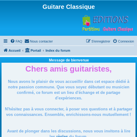
Guitare Classique
FAQ
Nous contacter
S’enregistrer
Connexion
Accueil
Portail
Index du forum
Message de bienvenue
Chers amis guitaristes,
Nous avons le plaisir de vous accueillir dans cet espace dédié à
notre passion commune. Que vous soyez débutant ou musicien
confirmé, ce forum est un lieu d'échange et de partage
d'expériences.
N'hésitez pas à vous connecter, à poser vos questions et à partager
vos connaissances. Ensemble, enrichissons-nous mutuellement !
Avant de plonger dans les discussions, nous vous invitons à lire
les
règles
du forum.