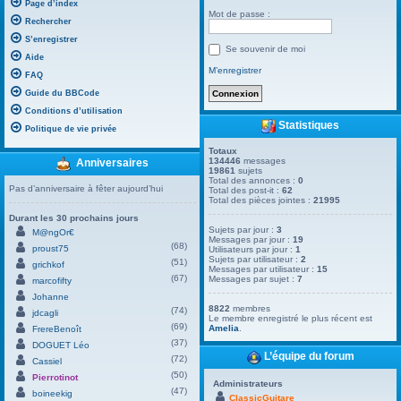
Page d’index
Mot de passe :
Rechercher
S’enregistrer
Se souvenir de moi
Aide
M’enregistrer
FAQ
Guide du BBCode
Conditions d’utilisation
Statistiques
Politique de vie privée
Totaux
134446
messages
Anniversaires
19861
sujets
Total des annonces :
0
Pas d’anniversaire à fêter aujourd’hui
Total des post-it :
62
Total des pièces jointes :
21995
Durant les 30 prochains jours
Sujets par jour :
3
M@ngOr€
Messages par jour :
19
(68)
proust75
Utilisateurs par jour :
1
Sujets par utilisateur :
2
(51)
grichkof
Messages par utilisateur :
15
(67)
Messages par sujet :
7
marcofifty
Johanne
8822
membres
(74)
jdcagli
Le membre enregistré le plus récent est
(69)
Amelia
.
FrereBenoît
(37)
DOGUET Léo
L’équipe du forum
(72)
Cassiel
(50)
Pierrotinot
Administrateurs
(47)
boineekig
ClassicGuitare