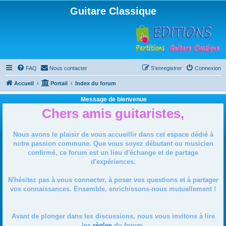
Guitare Classique
FAQ
Nous contacter
S’enregistrer
Connexion
Accueil
Portail
Index du forum
Message de bienvenue
Chers amis guitaristes,
Nous avons le plaisir de vous accueillir dans cet espace dédié à
notre passion commune. Que vous soyez débutant ou musicien
confirmé, ce forum est un lieu d'échange et de partage
d'expériences.
N'hésitez pas à vous connecter, à poser vos questions et à partager
vos connaissances. Ensemble, enrichissons-nous mutuellement !
Avant de plonger dans les discussions, nous vous invitons à lire
les
règles
du forum.