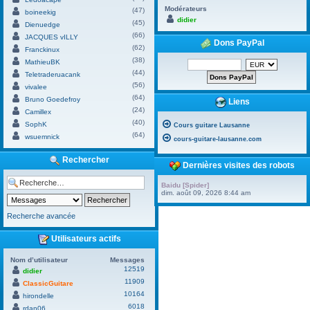
Modérateurs
(47)
boineekig
didier
(45)
Dienuedge
(66)
JACQUES vILLY
Dons PayPal
(62)
Franckinux
(38)
MathieuBK
(44)
Teletraderuacank
(56)
vivalee
(64)
Bruno Goedefroy
Liens
(24)
Camillex
(40)
SophK
Cours guitare Lausanne
(64)
wsuemnick
cours-guitare-lausanne.com
Rechercher
Dernières visites des robots
Baidu [Spider]
dim. août 09, 2026 8:44 am
Recherche avancée
Utilisateurs actifs
Nom d’utilisateur
Messages
12519
didier
11909
ClassicGuitare
10164
hirondelle
6018
rdan06