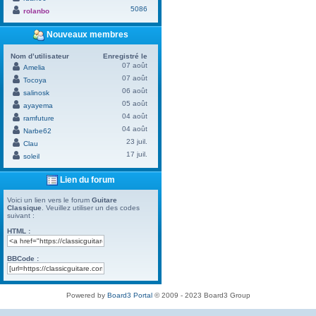
5086
rolanbo
Nouveaux membres
Nom d’utilisateur
Enregistré le
07 août
Amelia
07 août
Tocoya
06 août
salinosk
05 août
ayayema
04 août
ramfuture
04 août
Narbe62
23 juil.
Clau
17 juil.
soleil
Lien du forum
Voici un lien vers le forum
Guitare
Classique
. Veuillez utiliser un des codes
suivant :
HTML :
BBCode :
Powered by
Board3 Portal
© 2009 - 2023 Board3 Group