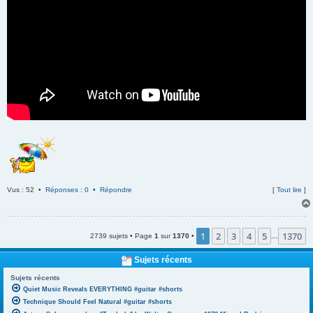
Vus : 52 •
Réponses : 0
•
Répondre
[
Tout lire
]
1
2
3
4
5
1370
2739 sujets • Page
1
sur
1370
•
…
Sujets récents
Sujets récents
Quiet Music Reveals EVERYTHING #guitar #shorts
Technique Should Feel Natural #guitar #shorts