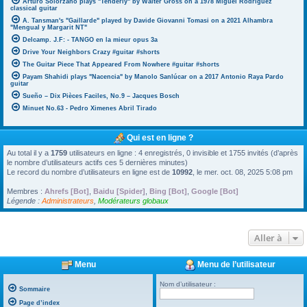
Arturo Solorzano plays "Tenderly" by Walter Gross on a 1978 Miguel Rodriguez
classical guitar
A. Tansman's "Gaillarde" played by Davide Giovanni Tomasi on a 2021 Alhambra
"Mengual y Margarit NT"
Delcamp. J.F: - TANGO en la mieur opus 3a
Drive Your Neighbors Crazy #guitar #shorts
The Guitar Piece That Appeared From Nowhere #guitar #shorts
Payam Shahidi plays "Nacencia" by Manolo Sanlúcar on a 2017 Antonio Raya Pardo
guitar
Sueño – Dix Pièces Faciles, No.9 – Jacques Bosch
Minuet No.63 - Pedro Ximenes Abril Tirado
Qui est en ligne ?
Au total il y a
1759
utilisateurs en ligne : 4 enregistrés, 0 invisible et 1755 invités (d’après
le nombre d’utilisateurs actifs ces 5 dernières minutes)
Le record du nombre d’utilisateurs en ligne est de
10992
, le mer. oct. 08, 2025 5:08 pm
Membres :
Ahrefs [Bot]
,
Baidu [Spider]
,
Bing [Bot]
,
Google [Bot]
Légende :
Administrateurs
,
Modérateurs globaux
Aller à
Menu
Menu de l’utilisateur
Nom d’utilisateur :
Sommaire
Page d’index