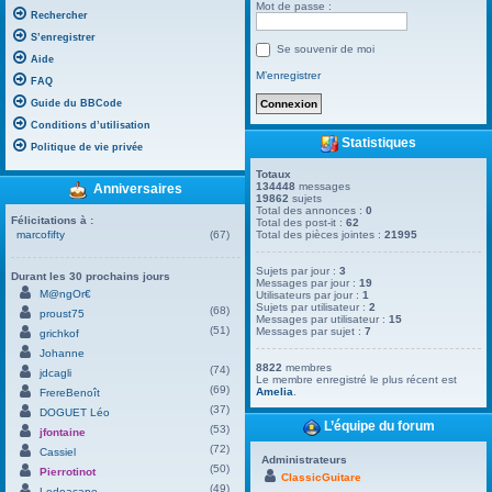
Mot de passe :
Rechercher
S’enregistrer
Se souvenir de moi
Aide
M’enregistrer
FAQ
Guide du BBCode
Conditions d’utilisation
Statistiques
Politique de vie privée
Totaux
134448
messages
Anniversaires
19862
sujets
Total des annonces :
0
Félicitations à :
Total des post-it :
62
marcofifty
(67)
Total des pièces jointes :
21995
Sujets par jour :
3
Durant les 30 prochains jours
Messages par jour :
19
M@ngOr€
Utilisateurs par jour :
1
Sujets par utilisateur :
2
(68)
proust75
Messages par utilisateur :
15
(51)
Messages par sujet :
7
grichkof
Johanne
8822
membres
(74)
jdcagli
Le membre enregistré le plus récent est
(69)
Amelia
.
FrereBenoît
(37)
DOGUET Léo
L’équipe du forum
(53)
jfontaine
(72)
Cassiel
Administrateurs
(50)
Pierrotinot
ClassicGuitare
(49)
Ledoacape