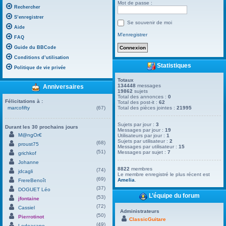
Mot de passe :
Rechercher
S’enregistrer
Se souvenir de moi
Aide
M’enregistrer
FAQ
Guide du BBCode
Conditions d’utilisation
Statistiques
Politique de vie privée
Totaux
134448
messages
Anniversaires
19862
sujets
Total des annonces :
0
Félicitations à :
Total des post-it :
62
marcofifty
(67)
Total des pièces jointes :
21995
Sujets par jour :
3
Durant les 30 prochains jours
Messages par jour :
19
M@ngOr€
Utilisateurs par jour :
1
Sujets par utilisateur :
2
(68)
proust75
Messages par utilisateur :
15
(51)
Messages par sujet :
7
grichkof
Johanne
8822
membres
(74)
jdcagli
Le membre enregistré le plus récent est
(69)
Amelia
.
FrereBenoît
(37)
DOGUET Léo
L’équipe du forum
(53)
jfontaine
(72)
Cassiel
Administrateurs
(50)
Pierrotinot
ClassicGuitare
(49)
Ledoacape