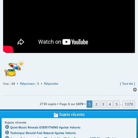
Vus : 48 •
Réponses : 0
•
Répondre
[
Tout lire
]
1
2
3
4
5
1370
2739 sujets • Page
1
sur
1370
•
…
Sujets récents
Sujets récents
Quiet Music Reveals EVERYTHING #guitar #shorts
Technique Should Feel Natural #guitar #shorts