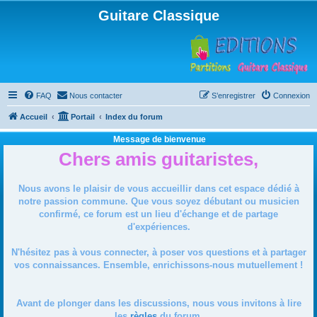
Guitare Classique
FAQ
Nous contacter
S’enregistrer
Connexion
Accueil
Portail
Index du forum
Message de bienvenue
Chers amis guitaristes,
Nous avons le plaisir de vous accueillir dans cet espace dédié à
notre passion commune. Que vous soyez débutant ou musicien
confirmé, ce forum est un lieu d'échange et de partage
d'expériences.
N'hésitez pas à vous connecter, à poser vos questions et à partager
vos connaissances. Ensemble, enrichissons-nous mutuellement !
Avant de plonger dans les discussions, nous vous invitons à lire
les
règles
du forum.