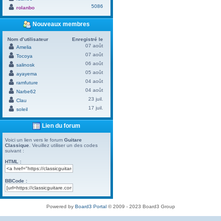
5086
rolanbo
Nouveaux membres
Nom d’utilisateur
Enregistré le
07 août
Amelia
07 août
Tocoya
06 août
salinosk
05 août
ayayema
04 août
ramfuture
04 août
Narbe62
23 juil.
Clau
17 juil.
soleil
Lien du forum
Voici un lien vers le forum
Guitare
Classique
. Veuillez utiliser un des codes
suivant :
HTML :
BBCode :
Powered by
Board3 Portal
© 2009 - 2023 Board3 Group