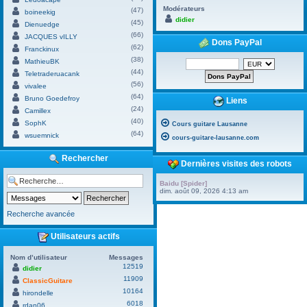
Modérateurs
(47)
boineekig
didier
(45)
Dienuedge
(66)
JACQUES vILLY
Dons PayPal
(62)
Franckinux
(38)
MathieuBK
(44)
Teletraderuacank
(56)
vivalee
(64)
Bruno Goedefroy
Liens
(24)
Camillex
(40)
SophK
Cours guitare Lausanne
(64)
wsuemnick
cours-guitare-lausanne.com
Rechercher
Dernières visites des robots
Baidu [Spider]
dim. août 09, 2026 4:13 am
Recherche avancée
Utilisateurs actifs
Nom d’utilisateur
Messages
12519
didier
11909
ClassicGuitare
10164
hirondelle
6018
rdan06