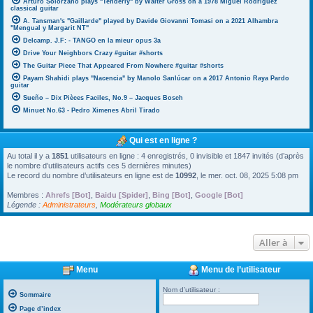
Arturo Solorzano plays "Tenderly" by Walter Gross on a 1978 Miguel Rodriguez
classical guitar
A. Tansman's "Gaillarde" played by Davide Giovanni Tomasi on a 2021 Alhambra
"Mengual y Margarit NT"
Delcamp. J.F: - TANGO en la mieur opus 3a
Drive Your Neighbors Crazy #guitar #shorts
The Guitar Piece That Appeared From Nowhere #guitar #shorts
Payam Shahidi plays "Nacencia" by Manolo Sanlúcar on a 2017 Antonio Raya Pardo
guitar
Sueño – Dix Pièces Faciles, No.9 – Jacques Bosch
Minuet No.63 - Pedro Ximenes Abril Tirado
Qui est en ligne ?
Au total il y a
1851
utilisateurs en ligne : 4 enregistrés, 0 invisible et 1847 invités (d’après
le nombre d’utilisateurs actifs ces 5 dernières minutes)
Le record du nombre d’utilisateurs en ligne est de
10992
, le mer. oct. 08, 2025 5:08 pm
Membres :
Ahrefs [Bot]
,
Baidu [Spider]
,
Bing [Bot]
,
Google [Bot]
Légende :
Administrateurs
,
Modérateurs globaux
Aller à
Menu
Menu de l’utilisateur
Nom d’utilisateur :
Sommaire
Page d’index