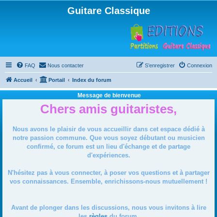
Guitare Classique
FAQ
Nous contacter
S’enregistrer
Connexion
Accueil
Portail
Index du forum
Message de bienvenue
Chers amis guitaristes,
Nous avons le plaisir de vous accueillir dans cet espace dédié à
notre passion commune. Que vous soyez débutant ou musicien
confirmé, ce forum est un lieu d'échange et de partage
d'expériences.
N'hésitez pas à vous connecter, à poser vos questions et à partager
vos connaissances. Ensemble, enrichissons-nous mutuellement !
Avant de plonger dans les discussions, nous vous invitons à lire
les
règles
du forum.