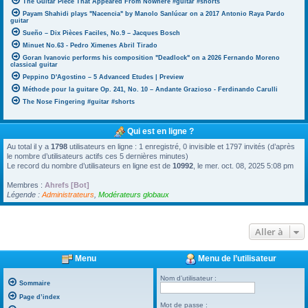
The Guitar Piece That Appeared From Nowhere #guitar #shorts
Payam Shahidi plays "Nacencia" by Manolo Sanlúcar on a 2017 Antonio Raya Pardo
guitar
Sueño – Dix Pièces Faciles, No.9 – Jacques Bosch
Minuet No.63 - Pedro Ximenes Abril Tirado
Goran Ivanovic performs his composition "Deadlock" on a 2026 Fernando Moreno
classical guitar
Peppino D'Agostino – 5 Advanced Etudes | Preview
Méthode pour la guitare Op. 241, No. 10 – Andante Grazioso - Ferdinando Carulli
The Nose Fingering #guitar #shorts
Qui est en ligne ?
Au total il y a
1798
utilisateurs en ligne : 1 enregistré, 0 invisible et 1797 invités (d’après
le nombre d’utilisateurs actifs ces 5 dernières minutes)
Le record du nombre d’utilisateurs en ligne est de
10992
, le mer. oct. 08, 2025 5:08 pm
Membres :
Ahrefs [Bot]
Légende :
Administrateurs
,
Modérateurs globaux
Aller à
Menu
Menu de l’utilisateur
Nom d’utilisateur :
Sommaire
Page d’index
Mot de passe :