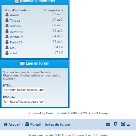
Nouveaux membres
Nom d’utilisateur
Enregistré le
07 août
Amelia
07 août
Tocoya
06 août
salinosk
05 août
ayayema
04 août
ramfuture
04 août
Narbe62
23 juil.
Clau
17 juil.
soleil
Lien du forum
Voici un lien vers le forum
Guitare
Classique
. Veuillez utiliser un des codes
suivant :
HTML :
BBCode :
Powered by
Board3 Portal
© 2009 - 2023 Board3 Group
Accueil
Portail
Index du forum
Développé par
phpBB
® Forum Software © phpBB Limited