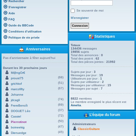
Rechercher
S’enregistrer
Se souvenir de moi
Aide
M’enregistrer
FAQ
Guide du BBCode
Conditions d’utilisation
Statistiques
Politique de vie privée
Totaux
134436
messages
Anniversaires
19856
sujets
Total des annonces :
0
Pas d’anniversaire à fêter aujourd’hui
Total des post-it :
62
Total des pièces jointes :
21992
Durant les 30 prochains jours
Sujets par jour :
3
M@ngOr€
Messages par jour :
19
(68)
proust75
Utilisateurs par jour :
1
Sujets par utilisateur :
2
(51)
grichkof
Messages par utilisateur :
15
(67)
Messages par sujet :
7
marcofifty
Johanne
8822
membres
(74)
jdcagli
Le membre enregistré le plus récent est
(69)
Amelia
.
FrereBenoît
(37)
DOGUET Léo
L’équipe du forum
(72)
Cassiel
(50)
Pierrotinot
Administrateurs
(47)
boineekig
ClassicGuitare
(45)
Dienuedge