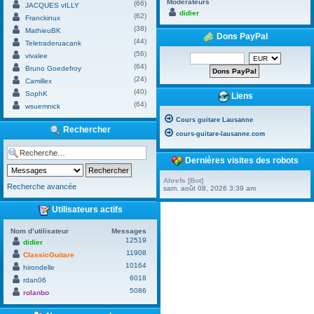
Modérateurs
(66)
JACQUES vILLY
didier
(62)
Franckinux
(38)
MathieuBK
Dons PayPal
(44)
Teletraderuacank
(56)
vivalee
(64)
Bruno Goedefroy
(24)
Camillex
(40)
SophK
Liens
(64)
wsuemnick
Cours guitare Lausanne
Rechercher
cours-guitare-lausanne.com
Dernières visites des robots
Ahrefs [Bot]
Recherche avancée
sam. août 08, 2026 3:39 am
Utilisateurs actifs
Nom d’utilisateur
Messages
12519
didier
11908
ClassicGuitare
10164
hirondelle
6018
rdan06
5086
rolanbo