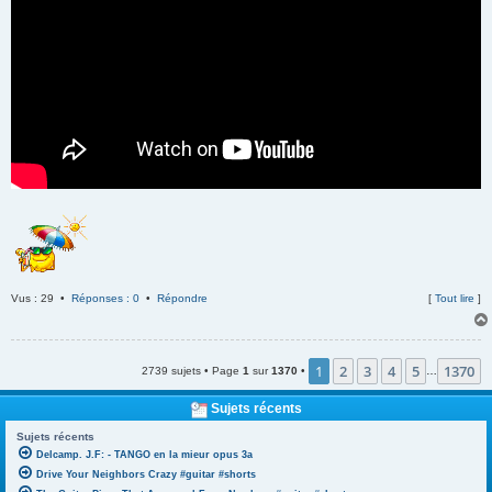
Vus : 29 •
Réponses : 0
•
Répondre
[
Tout lire
]
1
2
3
4
5
1370
2739 sujets • Page
1
sur
1370
•
…
Sujets récents
Sujets récents
Delcamp. J.F: - TANGO en la mieur opus 3a
Drive Your Neighbors Crazy #guitar #shorts