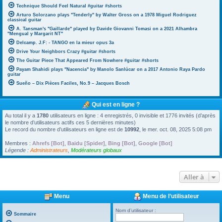
Technique Should Feel Natural #guitar #shorts
Arturo Solorzano plays "Tenderly" by Walter Gross on a 1978 Miguel Rodriguez
classical guitar
A. Tansman's "Gaillarde" played by Davide Giovanni Tomasi on a 2021 Alhambra
"Mengual y Margarit NT"
Delcamp. J.F: - TANGO en la mieur opus 3a
Drive Your Neighbors Crazy #guitar #shorts
The Guitar Piece That Appeared From Nowhere #guitar #shorts
Payam Shahidi plays "Nacencia" by Manolo Sanlúcar on a 2017 Antonio Raya Pardo
guitar
Sueño – Dix Pièces Faciles, No.9 – Jacques Bosch
Qui est en ligne ?
Au total il y a
1780
utilisateurs en ligne : 4 enregistrés, 0 invisible et 1776 invités (d’après
le nombre d’utilisateurs actifs ces 5 dernières minutes)
Le record du nombre d’utilisateurs en ligne est de
10992
, le mer. oct. 08, 2025 5:08 pm
Membres :
Ahrefs [Bot]
,
Baidu [Spider]
,
Bing [Bot]
,
Google [Bot]
Légende :
Administrateurs
,
Modérateurs globaux
Aller à
Menu
Menu de l’utilisateur
Nom d’utilisateur :
Sommaire