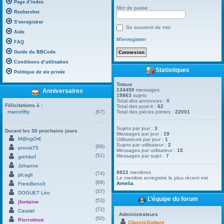
Page d’index
Mot de passe :
Rechercher
S’enregistrer
Se souvenir de moi
Aide
M’enregistrer
FAQ
Guide du BBCode
Conditions d’utilisation
Statistiques
Politique de vie privée
Totaux
134450
messages
Anniversaires
19863
sujets
Total des annonces :
0
Félicitations à :
Total des post-it :
62
marcofifty
(67)
Total des pièces jointes :
22001
Sujets par jour :
3
Durant les 30 prochains jours
Messages par jour :
19
M@ngOr€
Utilisateurs par jour :
1
Sujets par utilisateur :
2
(68)
proust75
Messages par utilisateur :
15
(51)
Messages par sujet :
7
grichkof
Johanne
8822
membres
(74)
jdcagli
Le membre enregistré le plus récent est
(69)
Amelia
.
FrereBenoît
(37)
DOGUET Léo
L’équipe du forum
(53)
jfontaine
(72)
Cassiel
Administrateurs
(50)
Pierrotinot
ClassicGuitare