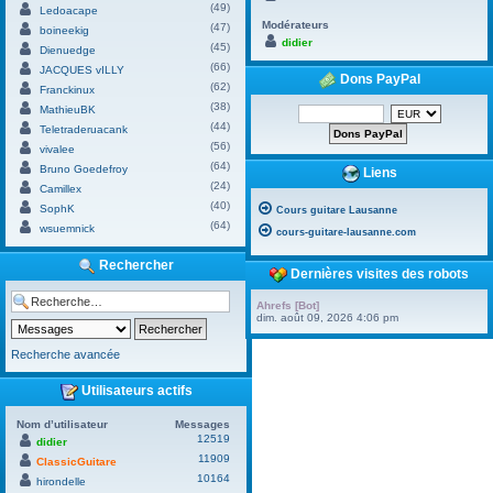
(49)
Ledoacape
Modérateurs
(47)
boineekig
didier
(45)
Dienuedge
(66)
JACQUES vILLY
Dons PayPal
(62)
Franckinux
(38)
MathieuBK
(44)
Teletraderuacank
(56)
vivalee
(64)
Bruno Goedefroy
Liens
(24)
Camillex
(40)
SophK
Cours guitare Lausanne
(64)
wsuemnick
cours-guitare-lausanne.com
Rechercher
Dernières visites des robots
Ahrefs [Bot]
dim. août 09, 2026 4:06 pm
Recherche avancée
Utilisateurs actifs
Nom d’utilisateur
Messages
12519
didier
11909
ClassicGuitare
10164
hirondelle