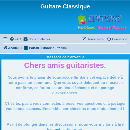
Guitare Classique
FAQ
Nous contacter
S’enregistrer
Connexion
Accueil
Portail
Index du forum
Message de bienvenue
Chers amis guitaristes,
Nous avons le plaisir de vous accueillir dans cet espace dédié à
notre passion commune. Que vous soyez débutant ou musicien
confirmé, ce forum est un lieu d'échange et de partage
d'expériences.
N'hésitez pas à vous connecter, à poser vos questions et à partager
vos connaissances. Ensemble, enrichissons-nous mutuellement !
Avant de plonger dans les discussions, nous vous invitons à lire
les
règles
du forum.