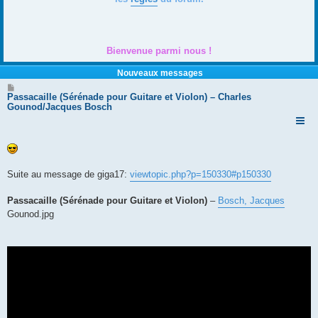
Bienvenue parmi nous !
Nouveaux messages
M
e
Passacaille (Sérénade pour Guitare et Violon) – Charles
s
Gounod/Jacques Bosch
s
a
g
e
Suite au message de giga17:
viewtopic.php?p=150330#p150330
Passacaille (Sérénade pour Guitare et Violon)
–
Bosch, Jacques
Gounod.jpg