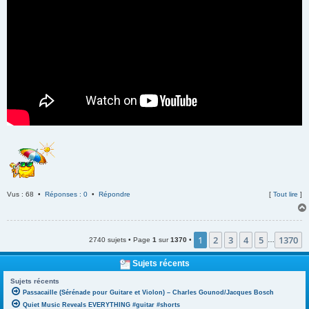
Vus : 68 •
Réponses : 0
•
Répondre
[
Tout lire
]
1
2
3
4
5
1370
2740 sujets • Page
1
sur
1370
•
…
Sujets récents
Sujets récents
Passacaille (Sérénade pour Guitare et Violon) – Charles Gounod/Jacques Bosch
Quiet Music Reveals EVERYTHING #guitar #shorts