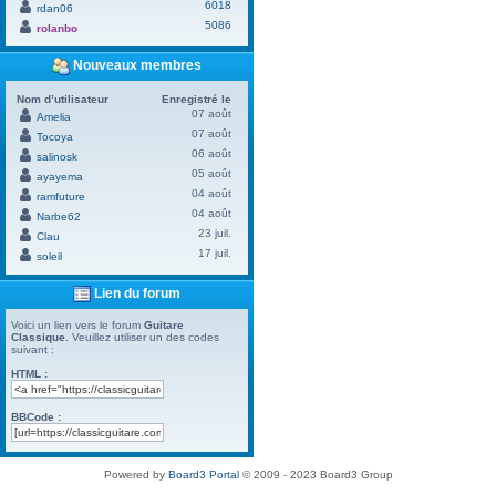
6018
rdan06
5086
rolanbo
Nouveaux membres
Nom d’utilisateur
Enregistré le
07 août
Amelia
07 août
Tocoya
06 août
salinosk
05 août
ayayema
04 août
ramfuture
04 août
Narbe62
23 juil.
Clau
17 juil.
soleil
Lien du forum
Voici un lien vers le forum
Guitare
Classique
. Veuillez utiliser un des codes
suivant :
HTML :
BBCode :
Powered by
Board3 Portal
© 2009 - 2023 Board3 Group