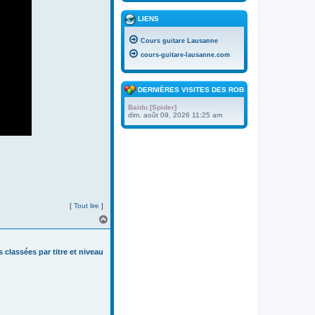
LIENS
Cours guitare Lausanne
cours-guitare-lausanne.com
DERNIÈRES VISITES DES ROBOTS
Baidu [Spider]
dim. août 09, 2026 11:25 am
[
Tout lire
]
H
a
u
t
s classées par titre et niveau