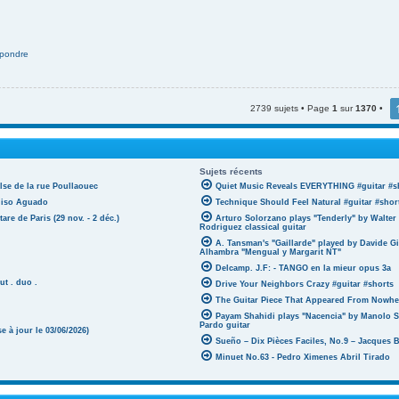
pondre
2739 sujets • Page
1
sur
1370
•
Sujets récents
lse de la rue Poullaouec
Quiet Music Reveals EVERYTHING #guitar #s
oniso Aguado
Technique Should Feel Natural #guitar #shor
tare de Paris (29 nov. - 2 déc.)
Arturo Solorzano plays "Tenderly" by Walter
Rodriguez classical guitar
A. Tansman's "Gaillarde" played by Davide G
Alhambra "Mengual y Margarit NT"
Delcamp. J.F: - TANGO en la mieur opus 3a
ut . duo .
Drive Your Neighbors Crazy #guitar #shorts
The Guitar Piece That Appeared From Nowher
Payam Shahidi plays "Nacencia" by Manolo S
Pardo guitar
 à jour le 03/06/2026)
Sueño – Dix Pièces Faciles, No.9 – Jacques 
Minuet No.63 - Pedro Ximenes Abril Tirado