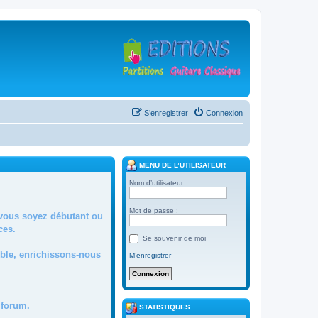
S’enregistrer
Connexion
MENU DE L’UTILISATEUR
Nom d’utilisateur :
Mot de passe :
 vous soyez débutant ou
ces.
Se souvenir de moi
mble, enrichissons-nous
M’enregistrer
forum.
STATISTIQUES