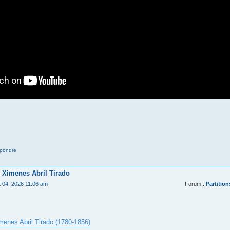
pondre
 Ximenes Abril Tirado
t 04, 2026 11:06 am
Forum :
Partition
menes Abril Tirado (1780-1856)