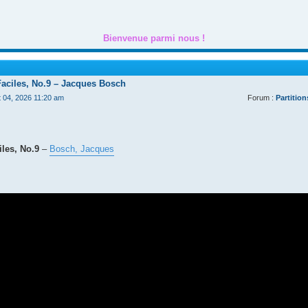
Bienvenue parmi nous !
Faciles, No.9 – Jacques Bosch
t 04, 2026 11:20 am
Forum :
Partition
les, No.9
–
Bosch, Jacques