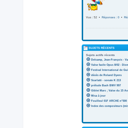
Vus : 52 •
Réponses : 0
•
Ré
SUJETS RÉCENTS
Sujets actifs récents
Delcamp, Jean-François - Va
Valse facile Opus 8/02 - Di
Festival International de Gui
décès de Roland Dyens
Scarlatti - sonate K 213
prélude Bach BWV 997
Giblet Marc ; Valse du 15 Ao
Misa à jour
Fouilleul 01F ARCHE n°500
Index des compositeurs (mise