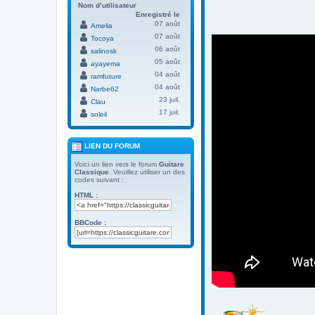
Nom d’utilisateur
Enregistré le
07 août
Amelia
07 août
Tocoya
06 août
salinosk
05 août
ayayema
04 août
ramfuture
04 août
Narbe62
23 juil.
Clau
17 juil.
soleil
LIEN DU FORUM
Voici un lien vers le forum
Guitare
Classique
. Veuillez utiliser un des
codes suivant :
HTML :
BBCode :