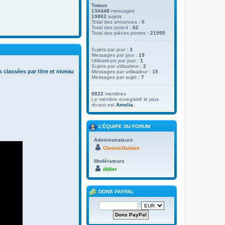
Totaux
134448
messages
19862
sujets
Total des annonces :
0
Total des post-it :
62
Total des pièces jointes :
21995
Sujets par jour :
3
Messages par jour :
19
Utilisateurs par jour :
1
Sujets par utilisateur :
2
s classées par titre et niveau
Messages par utilisateur :
15
Messages par sujet :
7
8822
membres
Le membre enregistré le plus
récent est
Amelia
.
L’ÉQUIPE DU FORUM
Administrateurs
ClassicGuitare
Modérateurs
didier
DONS PAYPAL