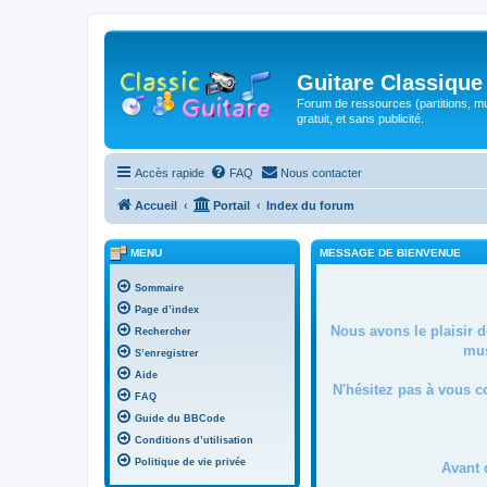
Guitare Classique
Forum de ressources (partitions, mu
gratuit, et sans publicité.
Accès rapide
FAQ
Nous contacter
Accueil
Portail
Index du forum
MENU
MESSAGE DE BIENVENUE
Sommaire
Page d’index
Nous avons le plaisir 
Rechercher
mus
S’enregistrer
Aide
N'hésitez pas à vous c
FAQ
Guide du BBCode
Conditions d’utilisation
Politique de vie privée
Avant 