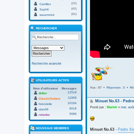
(24)
Camillex
(40)
SophK
(64)
wsuemnick
RECHERCHER
Recherche avancée
UTILISATEURS ACTIFS
Vus : 67 •
Réponses : 0
•
Ré
Nom d’utilisateur
Messages
12519
didier
11909
ClassicGuitare
M
Minuet No.63 - Pedro
10164
hirondelle
e
Posté par :
Marieh
»
mar. aoû
6018
s
rdan06
s
5086
rolanbo
a
g
e
NOUVEAUX MEMBRES
Minuet No.63
-
Pedro Xi