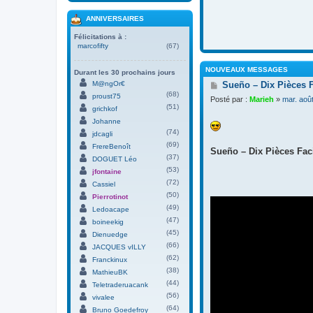
ANNIVERSAIRES
Félicitations à :
marcofifty
(67)
NOUVEAUX MESSAGES
Durant les 30 prochains jours
M
M@ngOr€
Sueño – Dix Pièces 
e
(68)
proust75
Posté par :
Marieh
»
mar. aoû
s
(51)
grichkof
s
Johanne
a
(74)
g
jdcagli
e
(69)
FrereBenoît
Sueño – Dix Pièces Faci
(37)
DOGUET Léo
(53)
jfontaine
(72)
Cassiel
(50)
Pierrotinot
(49)
Ledoacape
(47)
boineekig
(45)
Dienuedge
(66)
JACQUES vILLY
(62)
Franckinux
(38)
MathieuBK
(44)
Teletraderuacank
(56)
vivalee
(64)
Bruno Goedefroy