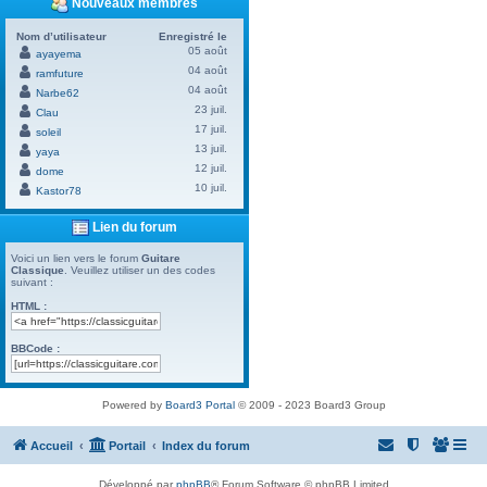
Nouveaux membres
Nom d’utilisateur
Enregistré le
05 août
ayayema
04 août
ramfuture
04 août
Narbe62
23 juil.
Clau
17 juil.
soleil
13 juil.
yaya
12 juil.
dome
10 juil.
Kastor78
Lien du forum
Voici un lien vers le forum
Guitare
Classique
. Veuillez utiliser un des codes
suivant :
HTML :
BBCode :
Powered by
Board3 Portal
© 2009 - 2023 Board3 Group
Accueil
Portail
Index du forum
Développé par
phpBB
® Forum Software © phpBB Limited