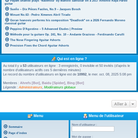
Payam Shahidi plays "Nacencia" by Manolo Sanlúcar on a 2017 Antonio Raya Pardo
guitar
Sueño – Dix Pièces Faciles, No.9 – Jacques Bosch
Minuet No.63 - Pedro Ximenes Abril Tirado
Goran Ivanovic performs his composition "Deadlock" on a 2026 Fernando Moreno
classical guitar
Peppino D'Agostino – 5 Advanced Etudes | Preview
Méthode pour la guitare Op. 241, No. 10 – Andante Grazioso - Ferdinando Carulli
The Nose Fingering #guitar #shorts
Precision Fixes the Chord #guitar #shorts
Qui est en ligne ?
Au total il y a
53
utilisateurs en ligne : 3 enregistrés, 0 invisible et 50 invités (d’après le
nombre d’utilisateurs actifs ces 5 dernières minutes)
Le record du nombre d’utilisateurs en ligne est de
10992
, le mer. oct. 08, 2025 5:08 pm
Membres :
Ahrefs [Bot]
,
Baidu [Spider]
,
Bing [Bot]
Légende :
Administrateurs
,
Modérateurs globaux
Aller à
Menu
Menu de l’utilisateur
Nom d’utilisateur :
Sommaire
Page d’index
Mot de passe :