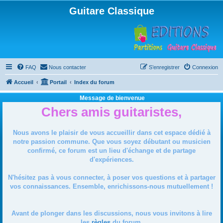
Guitare Classique
FAQ
Nous contacter
S’enregistrer
Connexion
Accueil
Portail
Index du forum
Message de bienvenue
Chers amis guitaristes,
Nous avons le plaisir de vous accueillir dans cet espace dédié à
notre passion commune. Que vous soyez débutant ou musicien
confirmé, ce forum est un lieu d'échange et de partage
d'expériences.
N'hésitez pas à vous connecter, à poser vos questions et à partager
vos connaissances. Ensemble, enrichissons-nous mutuellement !
Avant de plonger dans les discussions, nous vous invitons à lire
les
règles
du forum.