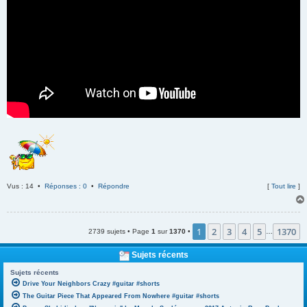
Vus : 14 •
Réponses : 0
•
Répondre
[
Tout lire
]
1
2
3
4
5
1370
2739 sujets • Page
1
sur
1370
•
…
Sujets récents
Sujets récents
Drive Your Neighbors Crazy #guitar #shorts
The Guitar Piece That Appeared From Nowhere #guitar #shorts