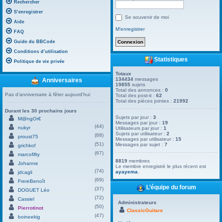
Rechercher
S’enregistrer
Se souvenir de moi
Aide
M’enregistrer
FAQ
Guide du BBCode
Conditions d’utilisation
Statistiques
Politique de vie privée
Totaux
134434
messages
Anniversaires
19855
sujets
Total des annonces :
0
Pas d’anniversaire à fêter aujourd’hui
Total des post-it :
62
Total des pièces jointes :
21992
Durant les 30 prochains jours
Sujets par jour :
3
M@ngOr€
Messages par jour :
19
(44)
nukyr
Utilisateurs par jour :
1
Sujets par utilisateur :
2
(68)
proust75
Messages par utilisateur :
15
(51)
Messages par sujet :
7
grichkof
(67)
marcofifty
8819
membres
Johanne
Le membre enregistré le plus récent est
(74)
ayayema
.
jdcagli
(69)
FrereBenoît
L’équipe du forum
(37)
DOGUET Léo
(72)
Cassiel
Administrateurs
(50)
Pierrotinot
ClassicGuitare
(47)
boineekig