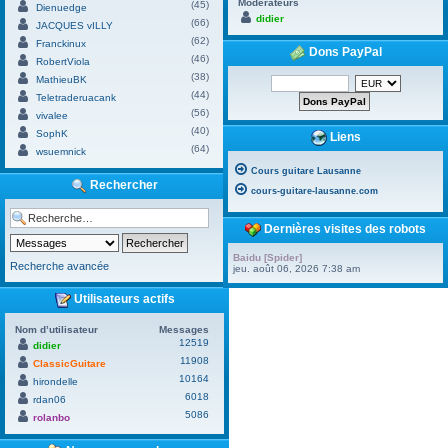
Modérateurs
(45)
Dienuedge
didier
(66)
JACQUES vILLY
(62)
Franckinux
Dons PayPal
(46)
RobertViola
(38)
MathieuBK
(44)
Teletraderuacank
(56)
vivalee
(40)
SophK
Liens
(64)
wsuemnick
Cours guitare Lausanne
Rechercher
cours-guitare-lausanne.com
Dernières visites des robots
Baidu [Spider]
Recherche avancée
jeu. août 06, 2026 7:38 am
Utilisateurs actifs
Nom d’utilisateur
Messages
12519
didier
11908
ClassicGuitare
10164
hirondelle
6018
rdan06
5086
rolanbo