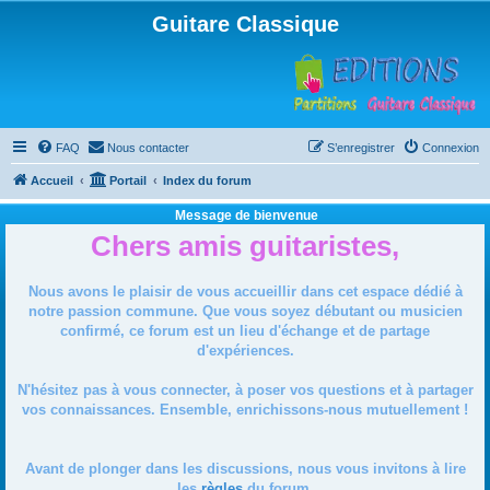
Guitare Classique
FAQ
Nous contacter
S’enregistrer
Connexion
Accueil
Portail
Index du forum
Message de bienvenue
Chers amis guitaristes,
Nous avons le plaisir de vous accueillir dans cet espace dédié à
notre passion commune. Que vous soyez débutant ou musicien
confirmé, ce forum est un lieu d'échange et de partage
d'expériences.
N'hésitez pas à vous connecter, à poser vos questions et à partager
vos connaissances. Ensemble, enrichissons-nous mutuellement !
Avant de plonger dans les discussions, nous vous invitons à lire
les
règles
du forum.