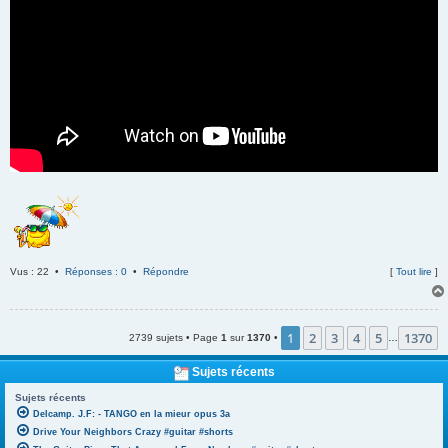
Vus : 22 •
Réponses : 0
•
Répondre
[
Tout lire
]
1
2
3
4
5
1370
2739 sujets • Page
1
sur
1370
•
…
Sujets récents
Sujets récents
Delcamp. J.F: - TANGO en la mieur opus 3a
Drive Your Neighbors Crazy #guitar #shorts