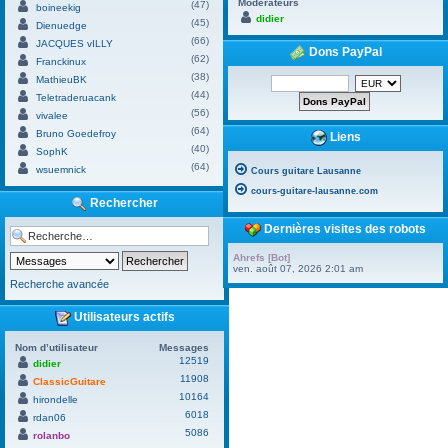
Modérateurs
(47)
boineekig
didier
(45)
Dienuedge
(66)
JACQUES vILLY
Dons PayPal
(62)
Franckinux
(38)
MathieuBK
(44)
Teletraderuacank
(56)
vivalee
(64)
Bruno Goedefroy
Liens
(40)
SophK
(64)
wsuemnick
Cours guitare Lausanne
cours-guitare-lausanne.com
Rechercher
Dernières visites des robots
Ahrefs [Bot]
ven. août 07, 2026 2:01 am
Recherche avancée
Utilisateurs actifs
Nom d’utilisateur
Messages
12519
didier
11908
ClassicGuitare
10164
hirondelle
6018
rdan06
5086
rolanbo