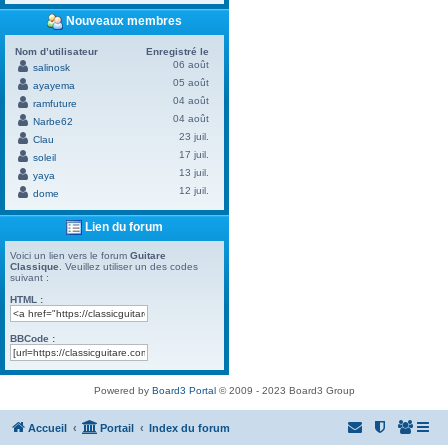
Nouveaux membres
Nom d’utilisateur
Enregistré le
06 août
salinosk
05 août
ayayema
04 août
ramfuture
04 août
Narbe62
23 juil.
Clau
17 juil.
soleil
13 juil.
yaya
12 juil.
dome
Lien du forum
Voici un lien vers le forum
Guitare
Classique
. Veuillez utiliser un des codes
suivant :
HTML :
BBCode :
Powered by
Board3 Portal
© 2009 - 2023 Board3 Group
Accueil
Portail
Index du forum