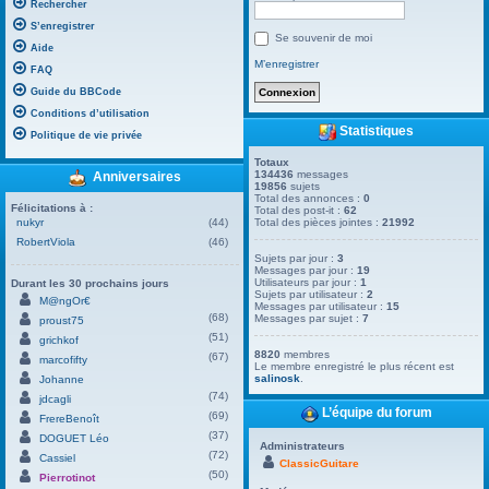
Rechercher
S’enregistrer
Se souvenir de moi
Aide
M’enregistrer
FAQ
Guide du BBCode
Conditions d’utilisation
Statistiques
Politique de vie privée
Totaux
134436
messages
Anniversaires
19856
sujets
Total des annonces :
0
Félicitations à :
Total des post-it :
62
nukyr
(44)
Total des pièces jointes :
21992
RobertViola
(46)
Sujets par jour :
3
Messages par jour :
19
Utilisateurs par jour :
1
Durant les 30 prochains jours
Sujets par utilisateur :
2
M@ngOr€
Messages par utilisateur :
15
(68)
Messages par sujet :
7
proust75
(51)
grichkof
8820
membres
(67)
marcofifty
Le membre enregistré le plus récent est
salinosk
.
Johanne
(74)
jdcagli
L’équipe du forum
(69)
FrereBenoît
(37)
DOGUET Léo
Administrateurs
(72)
Cassiel
ClassicGuitare
(50)
Pierrotinot