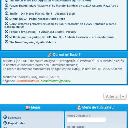
The Guitar Piece That Appeared From Nowhere #guitar #shorts
Payam Shahidi plays "Nacencia" by Manolo Sanlúcar on a 2017 Antonio Raya Pardo
guitar
Sueño – Dix Pièces Faciles, No.9 – Jacques Bosch
Minuet No.63 - Pedro Ximenes Abril Tirado
Goran Ivanovic performs his composition "Deadlock" on a 2026 Fernando Moreno
classical guitar
Peppino D'Agostino – 5 Advanced Etudes | Preview
Méthode pour la guitare Op. 241, No. 10 – Andante Grazioso - Ferdinando Carulli
The Nose Fingering #guitar #shorts
Qui est en ligne ?
Au total il y a
1811
utilisateurs en ligne : 2 enregistrés, 0 invisible et 1809 invités (d’après
le nombre d’utilisateurs actifs ces 5 dernières minutes)
Le record du nombre d’utilisateurs en ligne est de
10992
, le mer. oct. 08, 2025 5:08 pm
Membres :
Ahrefs [Bot]
,
Baidu [Spider]
Légende :
Administrateurs
,
Modérateurs globaux
Aller à
Menu
Menu de l’utilisateur
Nom d’utilisateur :
Sommaire
Page d’index
Mot de passe :