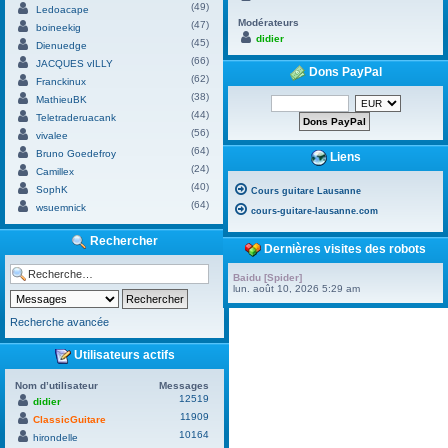
(49)
Ledoacape
Modérateurs
(47)
boineekig
didier
(45)
Dienuedge
(66)
JACQUES vILLY
Dons PayPal
(62)
Franckinux
(38)
MathieuBK
(44)
Teletraderuacank
(56)
vivalee
(64)
Bruno Goedefroy
Liens
(24)
Camillex
(40)
SophK
Cours guitare Lausanne
(64)
wsuemnick
cours-guitare-lausanne.com
Rechercher
Dernières visites des robots
Baidu [Spider]
lun. août 10, 2026 5:29 am
Recherche avancée
Utilisateurs actifs
Nom d’utilisateur
Messages
12519
didier
11909
ClassicGuitare
10164
hirondelle