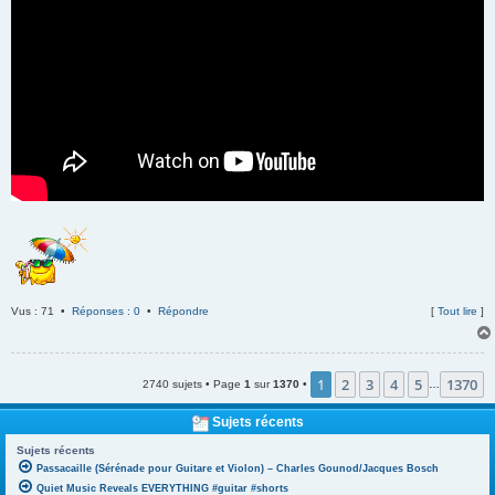
Vus : 71 •
Réponses : 0
•
Répondre
[
Tout lire
]
1
2
3
4
5
1370
2740 sujets • Page
1
sur
1370
•
…
Sujets récents
Sujets récents
Passacaille (Sérénade pour Guitare et Violon) – Charles Gounod/Jacques Bosch
Quiet Music Reveals EVERYTHING #guitar #shorts