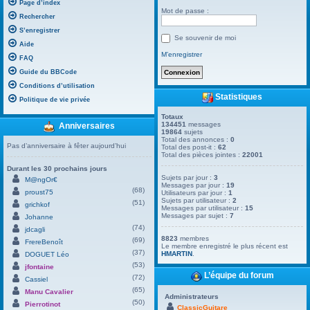
Page d’index
Mot de passe :
Rechercher
S’enregistrer
Se souvenir de moi
Aide
M’enregistrer
FAQ
Guide du BBCode
Conditions d’utilisation
Statistiques
Politique de vie privée
Totaux
134451
messages
Anniversaires
19864
sujets
Total des annonces :
0
Pas d’anniversaire à fêter aujourd’hui
Total des post-it :
62
Total des pièces jointes :
22001
Durant les 30 prochains jours
Sujets par jour :
3
M@ngOr€
Messages par jour :
19
(68)
proust75
Utilisateurs par jour :
1
Sujets par utilisateur :
2
(51)
grichkof
Messages par utilisateur :
15
Messages par sujet :
7
Johanne
(74)
jdcagli
8823
membres
(69)
FrereBenoît
Le membre enregistré le plus récent est
(37)
HMARTIN
.
DOGUET Léo
(53)
jfontaine
L’équipe du forum
(72)
Cassiel
(65)
Manu Cavalier
Administrateurs
(50)
Pierrotinot
ClassicGuitare