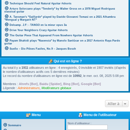
Technique Should Feel Natural #guitar #shorts
Arturo Solorzano plays "Tenderly" by Walter Gross on a 1978 Miguel Rodriguez
classical guitar
A. Tansman's "Gaillarde" played by Davide Giovanni Tomasi on a 2021 Alhambra
"Mengual y Margarit NT"
Delcamp. J.F: - TANGO en la mieur opus 3a
Drive Your Neighbors Crazy #guitar #shorts
The Guitar Piece That Appeared From Nowhere #guitar #shorts
Payam Shahidi plays "Nacencia" by Manolo Sanlúcar on a 2017 Antonio Raya Pardo
guitar
Sueño – Dix Pièces Faciles, No.9 – Jacques Bosch
Qui est en ligne ?
Au total il y a
1911
utilisateurs en ligne : 4 enregistrés, 0 invisible et 1907 invités (d’après
le nombre d’utilisateurs actifs ces 5 dernières minutes)
Le record du nombre d’utilisateurs en ligne est de
10992
, le mer. oct. 08, 2025 5:08 pm
Membres :
Ahrefs [Bot]
,
Baidu [Spider]
,
Bing [Bot]
,
Google [Bot]
Légende :
Administrateurs
,
Modérateurs globaux
Aller à
Menu
Menu de l’utilisateur
Nom d’utilisateur :
Sommaire