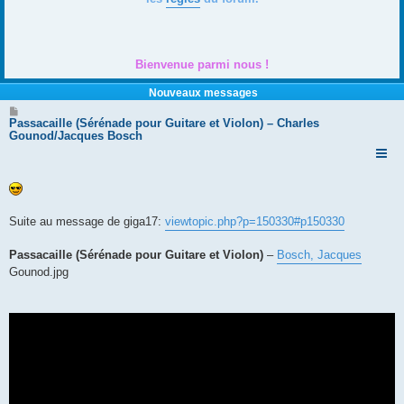
Bienvenue parmi nous !
Nouveaux messages
M
e
Passacaille (Sérénade pour Guitare et Violon) – Charles
s
Gounod/Jacques Bosch
s
a
g
e
Suite au message de giga17:
viewtopic.php?p=150330#p150330
Passacaille (Sérénade pour Guitare et Violon)
–
Bosch, Jacques
Gounod.jpg