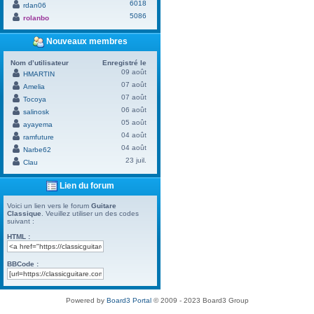
6018
rdan06
5086
rolanbo
Nouveaux membres
Nom d’utilisateur
Enregistré le
09 août
HMARTIN
07 août
Amelia
07 août
Tocoya
06 août
salinosk
05 août
ayayema
04 août
ramfuture
04 août
Narbe62
23 juil.
Clau
Lien du forum
Voici un lien vers le forum
Guitare
Classique
. Veuillez utiliser un des codes
suivant :
HTML :
BBCode :
Powered by
Board3 Portal
© 2009 - 2023 Board3 Group