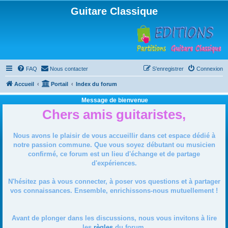
Guitare Classique
FAQ
Nous contacter
S’enregistrer
Connexion
Accueil
Portail
Index du forum
Message de bienvenue
Chers amis guitaristes,
Nous avons le plaisir de vous accueillir dans cet espace dédié à
notre passion commune. Que vous soyez débutant ou musicien
confirmé, ce forum est un lieu d'échange et de partage
d'expériences.
N'hésitez pas à vous connecter, à poser vos questions et à partager
vos connaissances. Ensemble, enrichissons-nous mutuellement !
Avant de plonger dans les discussions, nous vous invitons à lire
les
règles
du forum.